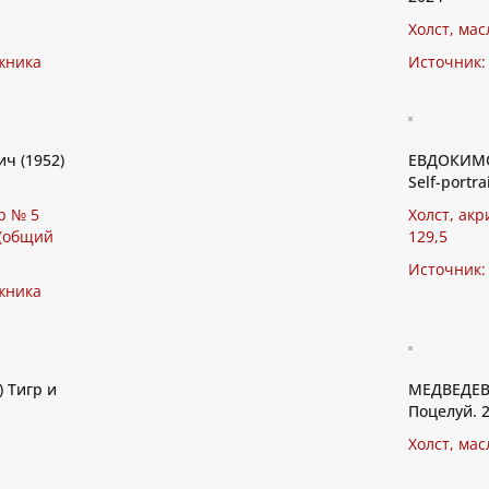
Холст, мас
жника
Источник:
ч (1952)
ЕВДОКИМО
Self-portr
р № 5
Холст, акр
 (общий
129,5
Источник:
жника
 Тигр и
МЕДВЕДЕВ 
Поцелуй. 
Холст, мас