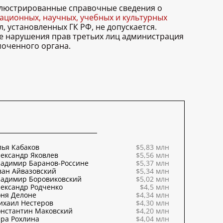
иллюстрированные справочные сведения о
ционных, научных, учебных и культурных
, установленных ГК РФ, не допускается.
ае нарушения прав третьих лиц администрация
моченного органа.
ья Кабаков
$5,83 млн
ександр Яковлев
$5,56 млн
ладимир Баранов-Россине
$5,37 млн
ван Айвазовский
$5,34 млн
ладимир Боровиковский
$5,02 млн
ександр Родченко
$4,5 млн
оня Делоне
$4,34 млн
ихаил Нестеров
$4,30 млн
онстантин Маковский
$4,20 млн
ра Рохлина
$4,04 млн