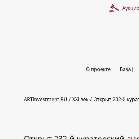
Аукци
О проекте
База
ARTinvestment.RU
XXI век
Открыт 232-й кура
Открыт 232-й кураторский аук