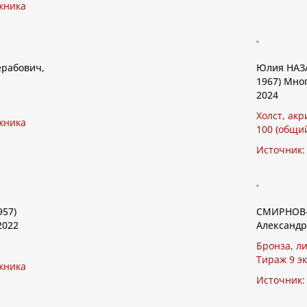
жника
рабович,
Юлия НАЗА
1967) Мно
2024
Холст, акр
жника
100 (общи
Источник:
957)
СМИРНОВ-
2022
Александро
Бронза, ли
Тираж 9 э
жника
Источник: