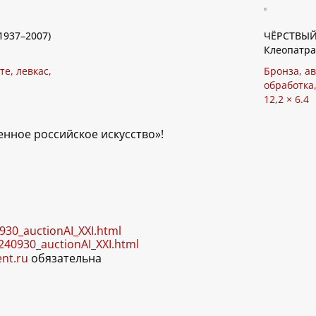
1937–2007)
ЧЁРСТВЫЙ 
Клеопатра
е, левкас,
Бронза, ав
обработка,
12,2 × 6.4
енное российское искусство»!
0930_auctionAI_XXI.html
0240930_auctionAI_XXI.html
ent.ru
обязательна