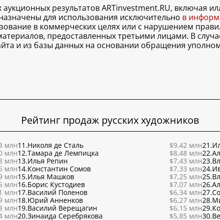
х аукционных результатов ARTinvestment.RU, включая 
дназначены для использования исключительно
в информа
льзование в коммерческих целях или с нарушением правил
 материалов, предоставленных третьими лицами. В случ
 сайта и из базы данных на основании обращения уполно
Рейтинг продаж русских художников
3 млн
11.
Николя де Сталь
$9,42 млн
21.
Ил
0 млн
12.
Тамара де Лемпицка
$8,48 млн
22.
Ал
8 млн
13.
Илья Репин
$7,43 млн
23.
В
6 млн
14.
Константин Сомов
$7,33 млн
24.
И
9 млн
15.
Илья Машков
$7,25 млн
25.
В
5 млн
16.
Борис Кустодиев
$7,07 млн
26.
Ал
1 млн
17.
Василий Поленов
$6,34 млн
27.
С
9 млн
18.
Юрий Анненков
$6,27 млн
28.
М
8 млн
19.
Василий Верещагин
$6,15 млн
29.
К
4 млн
20.
Зинаида Серебрякова
$5,85 млн
30.
Ве