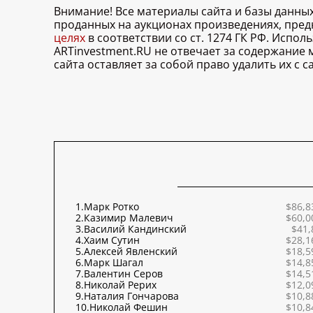
Внимание! Все материалы сайта и базы данны
проданных на аукционах произведениях, пре
целях
в соответствии со ст. 1274 ГК РФ. Испо
ARTinvestment.RU не отвечает за содержание
сайта оставляет за собой право удалить их с
1.
Марк Ротко
$86,8
2.
Казимир Малевич
$60,0
3.
Василий Кандинский
$41,
4.
Хаим Сутин
$28,1
5.
Алексей Явленский
$18,5
6.
Марк Шагал
$14,8
7.
Валентин Серов
$14,5
8.
Николай Рерих
$12,0
9.
Наталия Гончарова
$10,8
10.
Николай Фешин
$10,8