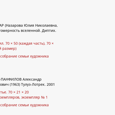
Р (Назарова Юлия Николаевна,
гомерность вселенной. Диптих.
ил. 70 × 50 (каждая часть), 70 ×
й размер)
 собрание семьи художника
ПАНФИЛОВ Александр
вич (1963) Тулуз-Лотрек. 2001
тье. 70 × 21 × 20
кземпляров, экземпляр № 1
 собрание семьи художника