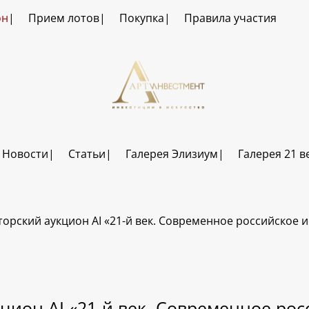
он
Прием лотов
Покупка
Правила участия
Новости
Статьи
Галерея Элизиум
Галерея 21 в
торский аукцион AI «21-й век. Современное российское и
цион AI «21-й век. Современное рос