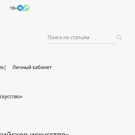
18+
ек
Личный кабинет
скусство»
сийское искусство»