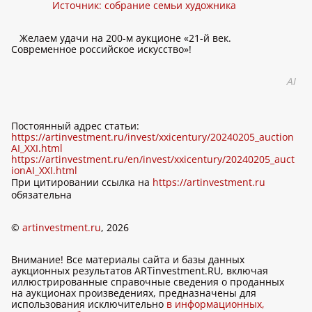
Источник: собрание семьи художника
Желаем удачи на 200-м аукционе «21-й век.
Современное российское искусство»!
AI
Постоянный адрес статьи:
https://artinvestment.ru/invest/xxicentury/20240205_auction
AI_XXI.html
https://artinvestment.ru/en/invest/xxicentury/20240205_auct
ionAI_XXI.html
При цитировании ссылка на
https://artinvestment.ru
обязательна
©
artinvestment.ru
, 2026
Внимание! Все материалы сайта и базы данных
аукционных результатов ARTinvestment.RU, включая
иллюстрированные справочные сведения о проданных
на аукционах произведениях, предназначены для
использования исключительно
в информационных,