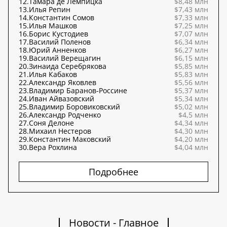
12.
Тамара де Лемпицка
$8,48 млн
13.
Илья Репин
$7,43 млн
14.
Константин Сомов
$7,33 млн
15.
Илья Машков
$7,25 млн
16.
Борис Кустодиев
$7,07 млн
17.
Василий Поленов
$6,34 млн
18.
Юрий Анненков
$6,27 млн
19.
Василий Верещагин
$6,15 млн
20.
Зинаида Серебрякова
$5,85 млн
21.
Илья Кабаков
$5,83 млн
22.
Александр Яковлев
$5,56 млн
23.
Владимир Баранов-Россине
$5,37 млн
24.
Иван Айвазовский
$5,34 млн
25.
Владимир Боровиковский
$5,02 млн
26.
Александр Родченко
$4,5 млн
27.
Соня Делоне
$4,34 млн
28.
Михаил Нестеров
$4,30 млн
29.
Константин Маковский
$4,20 млн
30.
Вера Рохлина
$4,04 млн
Подробнее
Новости - Главное