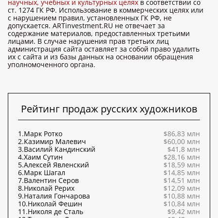
научных, учебных и культурных целях
в соответствии со
ст. 1274 ГК РФ. Использование в коммерческих целях или
с нарушением правил, установленных ГК РФ, не
допускается. ARTinvestment.RU не отвечает за
содержание материалов, предоставленных третьими
лицами. В случае нарушения прав третьих лиц
администрация сайта оставляет за собой право удалить
их с сайта и из базы данных на основании обращения
уполномоченного органа.
Рейтинг продаж русских художников
1.
Марк Ротко
$86,83 млн
2.
Казимир Малевич
$60,00 млн
3.
Василий Кандинский
$41,8 млн
4.
Хаим Сутин
$28,16 млн
5.
Алексей Явленский
$18,59 млн
6.
Марк Шагал
$14,85 млн
7.
Валентин Серов
$14,51 млн
8.
Николай Рерих
$12,09 млн
9.
Наталия Гончарова
$10,88 млн
10.
Николай Фешин
$10,84 млн
11.
Николя де Сталь
$9,42 млн