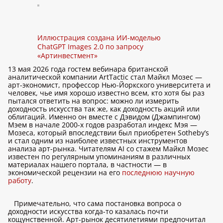
Иллюстрация создана ИИ-моделью
ChatGPT Images 2.0 по запросу
«Артинвестмент»
13 мая 2026 года гостем вебинара британской
аналитической компании ArtTactic стал Майкл Мозес —
арт-экономист, профессор Нью-Йоркского университета и
человек, чье имя хорошо известно всем, кто хотя бы раз
пытался ответить на вопрос: можно ли измерить
доходность искусства так же, как доходность акций или
облигаций. Именно он вместе с Дэвидом (Джампингом)
Мэем в начале 2000-х годов разработал индекс Мэя —
Мозеса, который впоследствии был приобретен Sotheby’s
и стал одним из наиболее известных инструментов
анализа арт-рынка. Читателям AI со стажем Майкл Мозес
известен по регулярным упоминаниям в различных
материалах нашего портала, в частности — в
экономической рецензии на его
последнюю научную
работу
.
Примечательно, что сама постановка вопроса о
доходности искусства когда-то казалась почти
кощунственной. Арт-рынок десятилетиями предпочитал