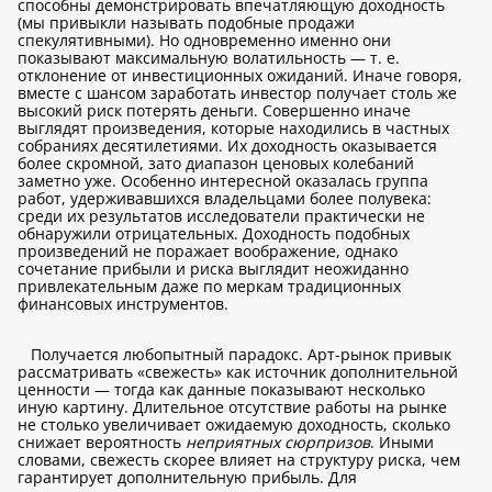
способны демонстрировать впечатляющую доходность
(мы привыкли называть подобные продажи
спекулятивными). Но одновременно именно они
показывают максимальную волатильность — т. е.
отклонение от инвестиционных ожиданий. Иначе говоря,
вместе с шансом заработать инвестор получает столь же
высокий риск потерять деньги. Совершенно иначе
выглядят произведения, которые находились в частных
собраниях десятилетиями. Их доходность оказывается
более скромной, зато диапазон ценовых колебаний
заметно уже. Особенно интересной оказалась группа
работ, удерживавшихся владельцами более полувека:
среди их результатов исследователи практически не
обнаружили отрицательных. Доходность подобных
произведений не поражает воображение, однако
сочетание прибыли и риска выглядит неожиданно
привлекательным даже по меркам традиционных
финансовых инструментов.
Получается любопытный парадокс. Арт-рынок привык
рассматривать «свежесть» как источник дополнительной
ценности — тогда как данные показывают несколько
иную картину. Длительное отсутствие работы на рынке
не столько увеличивает ожидаемую доходность, сколько
снижает вероятность
неприятных сюрпризов
. Иными
словами, свежесть скорее влияет на структуру риска, чем
гарантирует дополнительную прибыль. Для