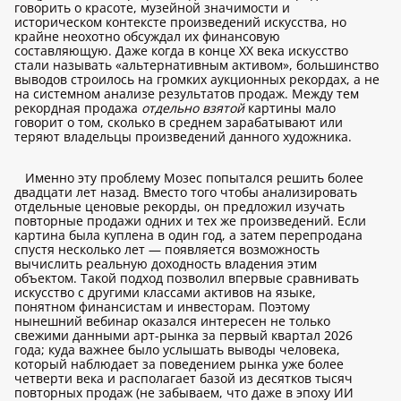
говорить о красоте, музейной значимости и
историческом контексте произведений искусства, но
крайне неохотно обсуждал их финансовую
составляющую. Даже когда в конце XX века искусство
стали называть «альтернативным активом», большинство
выводов строилось на громких аукционных рекордах, а не
на системном анализе результатов продаж. Между тем
рекордная продажа
отдельно взятой
картины мало
говорит о том, сколько в среднем зарабатывают или
теряют владельцы произведений данного художника.
Именно эту проблему Мозес попытался решить более
двадцати лет назад. Вместо того чтобы анализировать
отдельные ценовые рекорды, он предложил изучать
повторные продажи одних и тех же произведений. Если
картина была куплена в один год, а затем перепродана
спустя несколько лет — появляется возможность
вычислить реальную доходность владения этим
объектом. Такой подход позволил впервые сравнивать
искусство с другими классами активов на языке,
понятном финансистам и инвесторам. Поэтому
нынешний вебинар оказался интересен не только
свежими данными арт-рынка за первый квартал 2026
года; куда важнее было услышать выводы человека,
который наблюдает за поведением рынка уже более
четверти века и располагает базой из десятков тысяч
повторных продаж (не забываем, что даже в эпоху ИИ