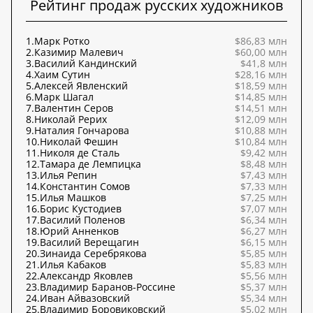
Рейтинг продаж русских художников
1.
Марк Ротко
$86,83 млн
2.
Казимир Малевич
$60,00 млн
3.
Василий Кандинский
$41,8 млн
4.
Хаим Сутин
$28,16 млн
5.
Алексей Явленский
$18,59 млн
6.
Марк Шагал
$14,85 млн
7.
Валентин Серов
$14,51 млн
8.
Николай Рерих
$12,09 млн
9.
Наталия Гончарова
$10,88 млн
10.
Николай Фешин
$10,84 млн
11.
Николя де Сталь
$9,42 млн
12.
Тамара де Лемпицка
$8,48 млн
13.
Илья Репин
$7,43 млн
14.
Константин Сомов
$7,33 млн
15.
Илья Машков
$7,25 млн
16.
Борис Кустодиев
$7,07 млн
17.
Василий Поленов
$6,34 млн
18.
Юрий Анненков
$6,27 млн
19.
Василий Верещагин
$6,15 млн
20.
Зинаида Серебрякова
$5,85 млн
21.
Илья Кабаков
$5,83 млн
22.
Александр Яковлев
$5,56 млн
23.
Владимир Баранов-Россине
$5,37 млн
24.
Иван Айвазовский
$5,34 млн
25.
Владимир Боровиковский
$5,02 млн