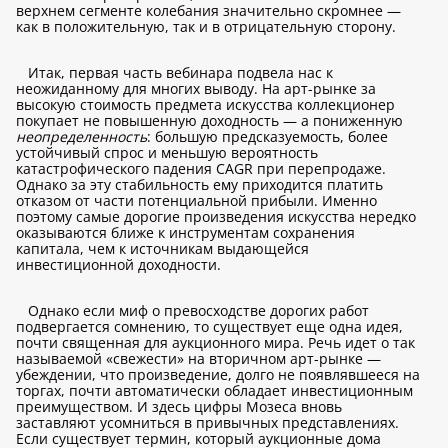
верхнем сегменте колебания значительно скромнее —
как в положительную, так и в отрицательную сторону.
Итак, первая часть вебинара подвела нас к
неожиданному для многих выводу. На арт-рынке за
высокую стоимость предмета искусства коллекционер
покупает не повышенную доходность — а пониженную
неопределенность
: большую предсказуемость, более
устойчивый спрос и меньшую вероятность
катастрофического падения CAGR при перепродаже.
Однако за эту стабильность ему приходится платить
отказом от части потенциальной прибыли. Именно
поэтому самые дорогие произведения искусства нередко
оказываются ближе к инструментам сохранения
капитала, чем к источникам выдающейся
инвестиционной доходности.
Однако если миф о превосходстве дорогих работ
подвергается сомнению, то существует еще одна идея,
почти священная для аукционного мира. Речь идет о так
называемой «свежести» на вторичном арт-рынке —
убеждении, что произведение, долго не появлявшееся на
торгах, почти автоматически обладает инвестиционным
преимуществом. И здесь цифры Мозеса вновь
заставляют усомниться в привычных представлениях.
Если существует термин, который аукционные дома