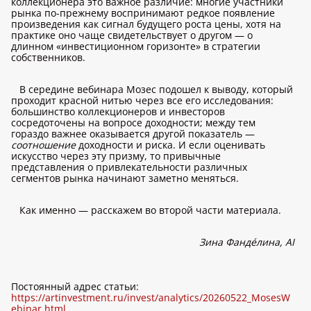
коллекционера это важное различие: многие участники
рынка по-прежнему воспринимают редкое появление
произведения как сигнал будущего роста цены, хотя на
практике оно чаще свидетельствует о другом — о
длинном «инвестиционном горизонте» в стратегии
собственников.
В середине вебинара Мозес подошел к выводу, который
проходит красной нитью через все его исследования:
большинство коллекционеров и инвесторов
сосредоточены на вопросе доходности; между тем
гораздо важнее оказывается другой показатель —
соотношение
доходности и риска. И если оценивать
искусство через эту призму, то привычные
представления о привлекательности различных
сегментов рынка начинают заметно меняться.
Как именно — расскажем во второй части материала.
Зина Фандéлина, AI
Постоянный адрес статьи:
https://artinvestment.ru/invest/analytics/20260522_MosesW
ebinar.html