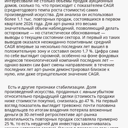
интересовали не столько объемы продаж аукционных
домов, сколько то, что происходит с показателем CAGR
(среднегодового темпа роста стоимости) самих
произведений искусства. Для анализа он использовал
более 1,1 тыс. повторных продаж, состоявшихся в первом
квартале 2026 года. Для арт-рынка это весьма
значительный объем наблюдений, позволяющий делать
осторожные — но статистически обоснованные —
выводы о текущем состоянии сектора. И первый из таких
выводов оказался неожиданно позитивным: средний
CAGR впервые за несколько последних лет вышел в
положительную зону и составил около 1,7 %. Цифра сама
по себе выглядит скромной, особенно на фоне фондовых
индексов технологический компаний последних лет —
однако важен сам факт смены направления: в течение
последних лет арт-рынок демонстрировал близкое к
нулю, или даже отрицательное значение CAGR.
Есть и другие признаки стабилизации. Доля
произведений искусства, проданных с
явным
убытком
относительно предыдущей сделки (стоимость продажи
ниже стоимости покупки), снизилась до 47 %. На первый
взгляд показатель выглядит тревожно: почти половина
владельцев по итогам владения потеряла вложенные
деньги (в 30-летней ретроспективе арт-рынка
волатильность повторных продаж составляла примерно
25 %, то есть неудачей для инвестора заканчивалась