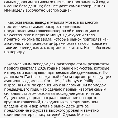
самым дорогим активом остается не программный код, а
именно база данных; без нее даже самая совершенная
ИИ-модель абсолютно беспомощна).
Как оказалось, выводы Майкла Мозеса во многом
противоречат самым распространенным
представлениям коллекционеров об инвестициях в
искусство. Уже в первые минуты дискуссии стало
понятно: многие правила, которые рынок повторяет как
аксиомы, при проверке цифрами оказываются вовсе не
такими очевидными, как принято считать. Но — обо всем
по порядку.
Формальным поводом для разговора стали результаты
первого квартала 2026 года на рынке искусства, которые
на первый взгляд выглядят весьма обнадеживающе. По
данным ArtTactic, совокупный объем торгов трех ведущих
аукционных домов — Christie’s, Sotheby’s и Phillips —
вырос на 64 % по сравнению с аналогичным периодом
предыдущего года, что сделало первый квартал самым
сильным стартом сезона за последнее десятилетие.
Существенную роль сыграло появление на торгах
крупных коллекций, находившихся в единоличном
владении: они вернули на рынок дефицитное
предложение искусства высокого уровня и заметно
оживили интерес покупателей. Однако Мозеса