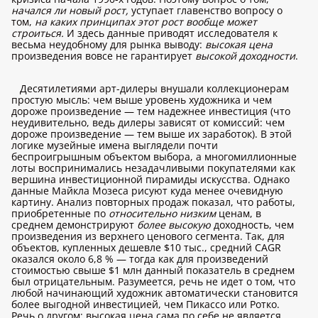
начался ли новый рост,
уступает главенство вопросу о
том,
на каких принципах этот рост вообще может
строиться.
И здесь данные приводят исследователя к
весьма неудобному для рынка выводу:
высокая цена
произведения вовсе не гарантирует
высокой доходности
.
Десятилетиями арт-дилеры внушали коллекционерам
простую мысль: чем выше уровень художника и чем
дороже произведение — тем надежнее инвестиция (что
неудивительно, ведь дилеры зависят от комиссий: чем
дороже произведение — тем выше их заработок). В этой
логике музейные имена выглядели почти
беспроигрышным объектом выбора, а многомиллионные
лоты воспринимались незадачливыми покупателями как
вершина инвестиционной пирамиды искусства. Однако
данные Майкла Мозеса рисуют куда менее очевидную
картину. Анализ повторных продаж показал, что работы,
приобретенные по
относительно низким
ценам, в
среднем демонстрируют
более высокую
доходность, чем
произведения из верхнего ценового сегмента. Так, для
объектов, купленных дешевле $10 тыс., средний CAGR
оказался около 6,8 % — тогда как для произведений
стоимостью свыше $1 млн данный показатель в среднем
был отрицательным. Разумеется, речь не идет о том, что
любой начинающий художник автоматически становится
более выгодной инвестицией, чем Пикассо или Ротко.
Речь о другом: высокая цена сама по себе не является