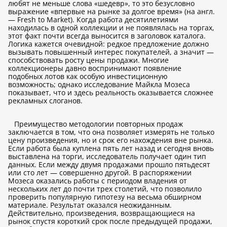
любят не меньше слова «шедевр», то это безусловно
выражение «впервые на рынке за долгое время» (на англ.
— Fresh to Market). Когда работа десятилетиями
находилась в одной коллекции и не появлялась на торгах,
этот факт почти всегда выносится в заголовок каталога.
Логика кажется очевидной: редкое предложение должно
вызывать повышенный интерес покупателей, а значит —
способствовать росту цены продажи. Многие
коллекционеры давно воспринимают появление
подобных лотов как особую инвестиционную
возможность; однако исследование Майкла Мозеса
показывает, что и здесь реальность оказывается сложнее
рекламных слоганов.
Преимущество методологии повторных продаж
заключается в том, что она позволяет измерять не только
цену произведения, но и срок его нахождения вне рынка.
Если работа была куплена пять лет назад и сегодня вновь
выставлена на торги, исследователь получает один тип
данных. Если между двумя продажами прошло пятьдесят
или сто лет — совершенно другой. В распоряжении
Мозеса оказались работы с периодом владения от
нескольких лет до почти трех столетий, что позволило
проверить популярную гипотезу на весьма обширном
материале. Результат оказался неожиданным.
Действительно, произведения, возвращающиеся на
рынок спустя короткий срок после предыдущей продажи,