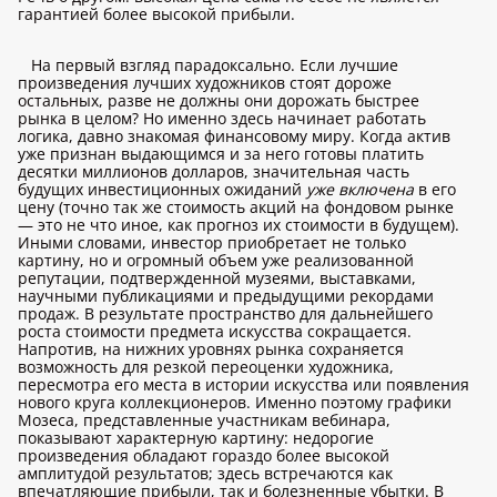
гарантией более высокой прибыли.
На первый взгляд парадоксально. Если лучшие
произведения лучших художников стоят дороже
остальных, разве не должны они дорожать быстрее
рынка в целом? Но именно здесь начинает работать
логика, давно знакомая финансовому миру. Когда актив
уже признан выдающимся и за него готовы платить
десятки миллионов долларов, значительная часть
будущих инвестиционных ожиданий
уже включена
в его
цену (точно так же стоимость акций на фондовом рынке
— это не что иное, как прогноз их стоимости в будущем).
Иными словами, инвестор приобретает не только
картину, но и огромный объем уже реализованной
репутации, подтвержденной музеями, выставками,
научными публикациями и предыдущими рекордами
продаж. В результате пространство для дальнейшего
роста стоимости предмета искусства сокращается.
Напротив, на нижних уровнях рынка сохраняется
возможность для резкой переоценки художника,
пересмотра его места в истории искусства или появления
нового круга коллекционеров. Именно поэтому графики
Мозеса, представленные участникам вебинара,
показывают характерную картину: недорогие
произведения обладают гораздо более высокой
амплитудой результатов; здесь встречаются как
впечатляющие прибыли, так и болезненные убытки. В