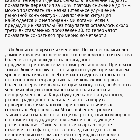
каждая четвертая сделка). Однако в последние годы этот
показатель перевалил за 50 %, поэтому снижение до 47 %
можно трактовать как незначительное улучшение
рыночной конъюнктуры. Аналогичная ситуация
наблюдается и с непроданными лотами: если в
предыдущие кварталы без покупателя оставалось около
трети выставленных произведений, то теперь этот
показатель сократился примерно до четверти.
Любопытно и другое изменение. После нескольких лет
доминирования послевоенного и современного искусства
более высокую доходность неожиданно
продемонстрировал сегмент импрессионизма. Причем не
только более высокую — но и достигнутую при меньшем
уровне волатильности. Это может свидетельствовать о
постепенном возвращении части коллекционеров к
более консервативным категориям искусства, особенно в
условиях общей экономической и политической
неопределенности. Когда будущее кажется туманным,
рынок традиционно начинает искать опору в
проверенных именах и исторически устойчивых
сегментах. Впрочем, сам Мозес избегает громких
заявлений о начале нового цикла роста; слишком хорошо
он помнит предыдущие подъемы и последующие
разочарования. Один успешный квартал еще не
отменяет того факта, что за последние годы рынок
пережил один из самых слабых периодов со времен
кризиса начала 1990-х годов. Поэтому вопрос о том,