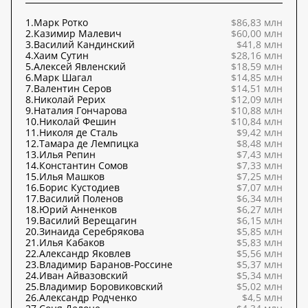
1.
Марк Ротко
$86,83 млн
2.
Казимир Малевич
$60,00 млн
3.
Василий Кандинский
$41,8 млн
4.
Хаим Сутин
$28,16 млн
5.
Алексей Явленский
$18,59 млн
6.
Марк Шагал
$14,85 млн
7.
Валентин Серов
$14,51 млн
8.
Николай Рерих
$12,09 млн
9.
Наталия Гончарова
$10,88 млн
10.
Николай Фешин
$10,84 млн
11.
Николя де Сталь
$9,42 млн
12.
Тамара де Лемпицка
$8,48 млн
13.
Илья Репин
$7,43 млн
14.
Константин Сомов
$7,33 млн
15.
Илья Машков
$7,25 млн
16.
Борис Кустодиев
$7,07 млн
17.
Василий Поленов
$6,34 млн
18.
Юрий Анненков
$6,27 млн
19.
Василий Верещагин
$6,15 млн
20.
Зинаида Серебрякова
$5,85 млн
21.
Илья Кабаков
$5,83 млн
22.
Александр Яковлев
$5,56 млн
23.
Владимир Баранов-Россине
$5,37 млн
24.
Иван Айвазовский
$5,34 млн
25.
Владимир Боровиковский
$5,02 млн
26.
Александр Родченко
$4,5 млн