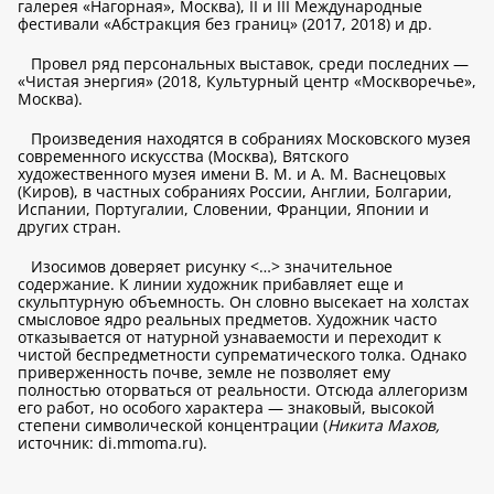
галерея «Нагорная», Москва), II и III Международные
фестивали «Абстракция без границ» (2017, 2018) и др.
Провел ряд персональных выставок, среди последних —
«Чистая энергия» (2018, Культурный центр «Москворечье»,
Москва).
Произведения находятся в собраниях Московского музея
современного искусства (Москва), Вятского
художественного музея имени В. М. и А. М. Васнецовых
(Киров), в частных собраниях России, Англии, Болгарии,
Испании, Португалии, Словении, Франции, Японии и
других стран.
Изосимов доверяет рисунку <…> значительное
содержание. К линии художник прибавляет еще и
скульптурную объемность. Он словно высекает на холстах
смысловое ядро реальных предметов. Художник часто
отказывается от натурной узнаваемости и переходит к
чистой беспредметности супрематического толка. Однако
приверженность почве, земле не позволяет ему
полностью оторваться от реальности. Отсюда аллегоризм
его работ, но особого характера — знаковый, высокой
степени символической концентрации (
Никита Махов,
источник:
di.mmoma.ru
).