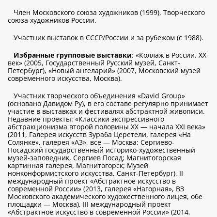
Член Московского союза художников (1999), Творческого
союза художников России.
Участник выставок в СССР/России и за рубежом (с 1988).
Избранные групповые выставки
: «Коллаж в России. XX
век» (2005, Государственный Русский музей, Санкт-
Петербург), «Новый ангеларий» (2007, Московский музей
современного искусства, Москва).
Участник творческого объединения «David Group»
(основано Давидом Ру), в его составе регулярно принимает
участие в выставках и фестивалях абстрактной живописи.
Недавние проекты: «Классики экспрессивного
абстракционизма второй половины ХХ — начала XXI века»
(2011, Галерея искусств Зураба Церетели, галерея «На
Солянке», галерея «А3», все — Москва; Сергиево-
Посадский государственный историко-художественный
музей-заповедник, Сергиев Посад; Магнитогорская
картинная галерея, Магнитогорск; Музей
нонконформистского искусства, Санкт-Петербург), II
международный проект «Абстрактное искусство в
современной России» (2013, галерея «Нагорная», ВЗ
Московского академического художественного лицея, обе
площадки — Москва), III международный проект
«Абстрактное искусство в современной России» (2014,