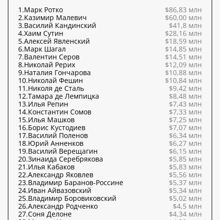
1.
Марк Ротко
$86,83 млн
2.
Казимир Малевич
$60,00 млн
3.
Василий Кандинский
$41,8 млн
4.
Хаим Сутин
$28,16 млн
5.
Алексей Явленский
$18,59 млн
6.
Марк Шагал
$14,85 млн
7.
Валентин Серов
$14,51 млн
8.
Николай Рерих
$12,09 млн
9.
Наталия Гончарова
$10,88 млн
10.
Николай Фешин
$10,84 млн
11.
Николя де Сталь
$9,42 млн
12.
Тамара де Лемпицка
$8,48 млн
13.
Илья Репин
$7,43 млн
14.
Константин Сомов
$7,33 млн
15.
Илья Машков
$7,25 млн
16.
Борис Кустодиев
$7,07 млн
17.
Василий Поленов
$6,34 млн
18.
Юрий Анненков
$6,27 млн
19.
Василий Верещагин
$6,15 млн
20.
Зинаида Серебрякова
$5,85 млн
21.
Илья Кабаков
$5,83 млн
22.
Александр Яковлев
$5,56 млн
23.
Владимир Баранов-Россине
$5,37 млн
24.
Иван Айвазовский
$5,34 млн
25.
Владимир Боровиковский
$5,02 млн
26.
Александр Родченко
$4,5 млн
27.
Соня Делоне
$4,34 млн