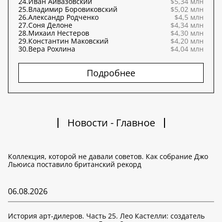
24.
Иван Айвазовский
$5,34 млн
25.
Владимир Боровиковский
$5,02 млн
26.
Александр Родченко
$4,5 млн
27.
Соня Делоне
$4,34 млн
28.
Михаил Нестеров
$4,30 млн
29.
Константин Маковский
$4,20 млн
30.
Вера Рохлина
$4,04 млн
Подробнее
Новости - Главное
Коллекция, которой не давали советов. Как собрание Джо
Льюиса поставило британский рекорд
06.08.2026
История арт-дилеров. Часть 25. Лео Кастелли: создатель