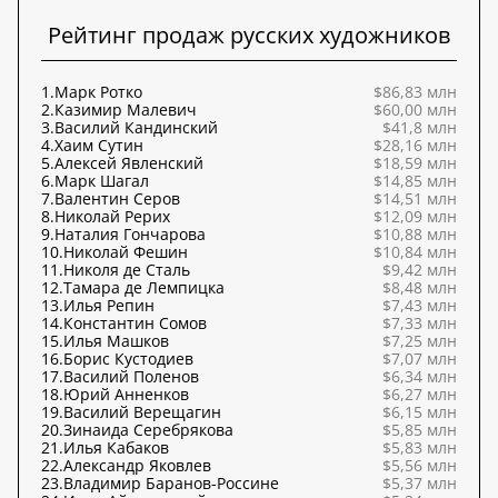
Рейтинг продаж русских художников
1.
Марк Ротко
$86,83 млн
2.
Казимир Малевич
$60,00 млн
3.
Василий Кандинский
$41,8 млн
4.
Хаим Сутин
$28,16 млн
5.
Алексей Явленский
$18,59 млн
6.
Марк Шагал
$14,85 млн
7.
Валентин Серов
$14,51 млн
8.
Николай Рерих
$12,09 млн
9.
Наталия Гончарова
$10,88 млн
10.
Николай Фешин
$10,84 млн
11.
Николя де Сталь
$9,42 млн
12.
Тамара де Лемпицка
$8,48 млн
13.
Илья Репин
$7,43 млн
14.
Константин Сомов
$7,33 млн
15.
Илья Машков
$7,25 млн
16.
Борис Кустодиев
$7,07 млн
17.
Василий Поленов
$6,34 млн
18.
Юрий Анненков
$6,27 млн
19.
Василий Верещагин
$6,15 млн
20.
Зинаида Серебрякова
$5,85 млн
21.
Илья Кабаков
$5,83 млн
22.
Александр Яковлев
$5,56 млн
23.
Владимир Баранов-Россине
$5,37 млн