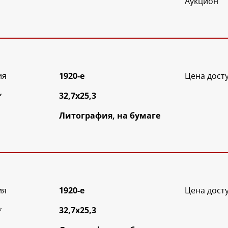
Аукцион
ия
1920-е
Цена дост
*
32,7х25,3
Литография, на бумаге
ия
1920-е
Цена дост
*
32,7х25,3