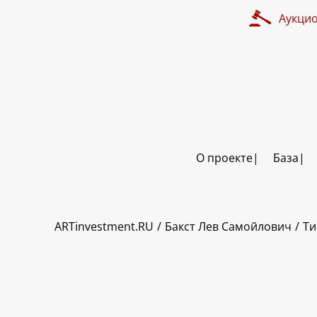
Аукци
О проекте
База
ART INVESTMENT
ARTinvestment.RU
Бакст Лев Самойлович
Ти