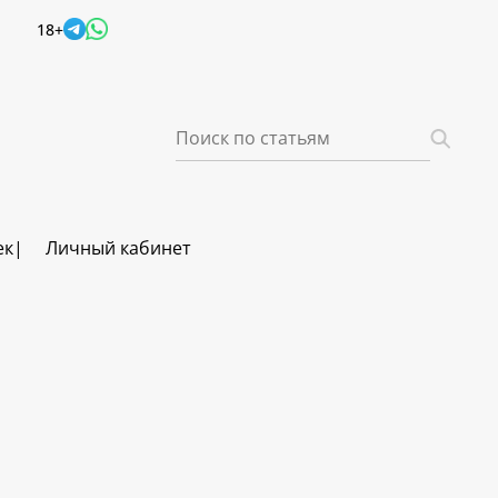
18+
ек
Личный кабинет