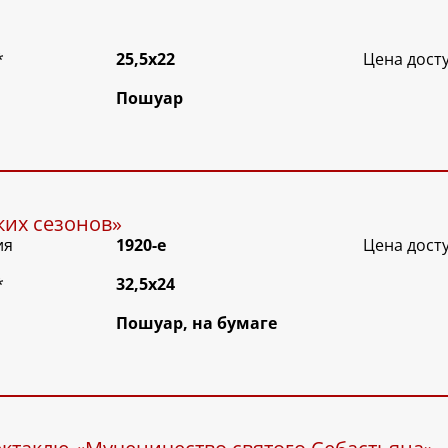
*
25,5х22
Цена дост
Пошуар
ких сезонов»
ия
1920-е
Цена дост
*
32,5х24
Пошуар, на бумаге