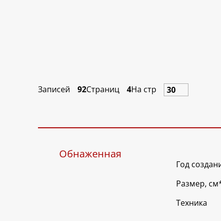
Записей
92
Страниц
4
На стр
Обнаженная
Год создан
Размер, см
Техника