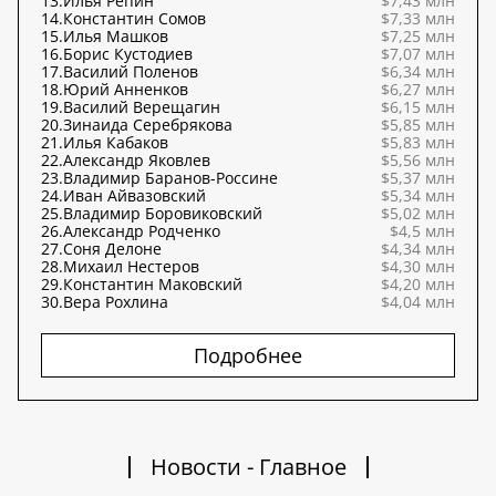
13.
Илья Репин
$7,43 млн
14.
Константин Сомов
$7,33 млн
15.
Илья Машков
$7,25 млн
16.
Борис Кустодиев
$7,07 млн
17.
Василий Поленов
$6,34 млн
18.
Юрий Анненков
$6,27 млн
19.
Василий Верещагин
$6,15 млн
20.
Зинаида Серебрякова
$5,85 млн
21.
Илья Кабаков
$5,83 млн
22.
Александр Яковлев
$5,56 млн
23.
Владимир Баранов-Россине
$5,37 млн
24.
Иван Айвазовский
$5,34 млн
25.
Владимир Боровиковский
$5,02 млн
26.
Александр Родченко
$4,5 млн
27.
Соня Делоне
$4,34 млн
28.
Михаил Нестеров
$4,30 млн
29.
Константин Маковский
$4,20 млн
30.
Вера Рохлина
$4,04 млн
Подробнее
Новости - Главное