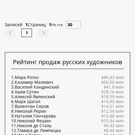
Записей
1
Страниц
1
На стр
1
Рейтинг продаж русских художников
1.
Марк Ротко
$86,83 млн
2.
Казимир Малевич
$60,00 млн
3.
Василий Кандинский
$41,8 млн
4.
Хаим Сутин
$28,16 млн
5.
Алексей Явленский
$18,59 млн
6.
Марк Шагал
$14,85 млн
7.
Валентин Серов
$14,51 млн
8.
Николай Рерих
$12,09 млн
9.
Наталия Гончарова
$10,88 млн
10.
Николай Фешин
$10,84 млн
11.
Николя де Сталь
$9,42 млн
12.
Тамара де Лемпицка
$8,48 млн