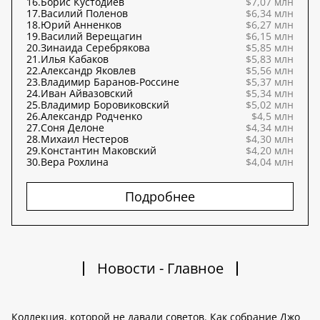
16.
Борис Кустодиев
$7,07 млн
17.
Василий Поленов
$6,34 млн
18.
Юрий Анненков
$6,27 млн
19.
Василий Верещагин
$6,15 млн
20.
Зинаида Серебрякова
$5,85 млн
21.
Илья Кабаков
$5,83 млн
22.
Александр Яковлев
$5,56 млн
23.
Владимир Баранов-Россине
$5,37 млн
24.
Иван Айвазовский
$5,34 млн
25.
Владимир Боровиковский
$5,02 млн
26.
Александр Родченко
$4,5 млн
27.
Соня Делоне
$4,34 млн
28.
Михаил Нестеров
$4,30 млн
29.
Константин Маковский
$4,20 млн
30.
Вера Рохлина
$4,04 млн
Подробнее
Новости - Главное
Коллекция, которой не давали советов. Как собрание Джо