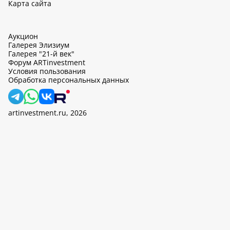
Карта сайта
Аукцион
Галерея Элизиум
Галерея "21-й век"
Форум ARTinvestment
Условия пользования
Обработка персональных данных
artinvestment.ru, 2026
На этом сайте используются cookie, может вестись сбор данных
об IP-адресах и местоположении пользователей. Продолжив
работу с этим сайтом, вы подтверждаете свое согласие на