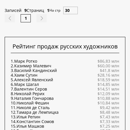
Записей
9
Страниц
1
На стр
1
Рейтинг продаж русских художников
1.
Марк Ротко
$86,83 млн
2.
Казимир Малевич
$60,00 млн
3.
Василий Кандинский
$41,8 млн
4.
Хаим Сутин
$28,16 млн
5.
Алексей Явленский
$18,59 млн
6.
Марк Шагал
$14,85 млн
7.
Валентин Серов
$14,51 млн
8.
Николай Рерих
$12,09 млн
9.
Наталия Гончарова
$10,88 млн
10.
Николай Фешин
$10,84 млн
11.
Николя де Сталь
$9,42 млн
12.
Тамара де Лемпицка
$8,48 млн
13.
Илья Репин
$7,43 млн
14.
Константин Сомов
$7,33 млн
15.
Илья Машков
$7,25 млн