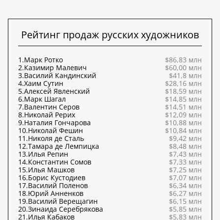
Рейтинг продаж русских художников
1.
Марк Ротко
$86,83 млн
2.
Казимир Малевич
$60,00 млн
3.
Василий Кандинский
$41,8 млн
4.
Хаим Сутин
$28,16 млн
5.
Алексей Явленский
$18,59 млн
6.
Марк Шагал
$14,85 млн
7.
Валентин Серов
$14,51 млн
8.
Николай Рерих
$12,09 млн
9.
Наталия Гончарова
$10,88 млн
10.
Николай Фешин
$10,84 млн
11.
Николя де Сталь
$9,42 млн
12.
Тамара де Лемпицка
$8,48 млн
13.
Илья Репин
$7,43 млн
14.
Константин Сомов
$7,33 млн
15.
Илья Машков
$7,25 млн
16.
Борис Кустодиев
$7,07 млн
17.
Василий Поленов
$6,34 млн
18.
Юрий Анненков
$6,27 млн
19.
Василий Верещагин
$6,15 млн
20.
Зинаида Серебрякова
$5,85 млн
21.
Илья Кабаков
$5,83 млн