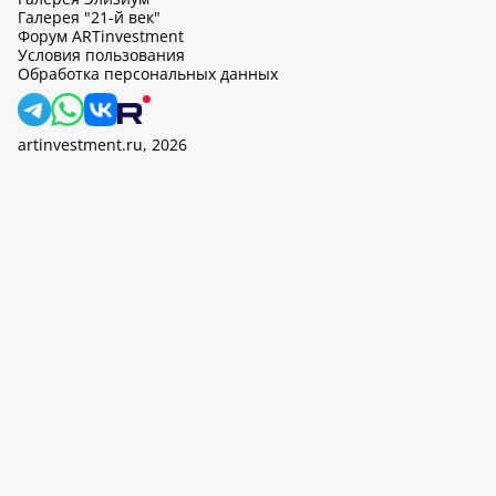
Галерея "21-й век"
Форум ARTinvestment
Условия пользования
Обработка персональных данных
artinvestment.ru, 2026
На этом сайте используются cookie, может вестись сбор данных
об IP-адресах и местоположении пользователей. Продолжив
работу с этим сайтом, вы подтверждаете свое согласие на
обработку персональных данных в соответствии с законом N
152-ФЗ «О персональных данных» и
«Политикой ООО «АртИн»
в отношении обработки персональных данных».
OK