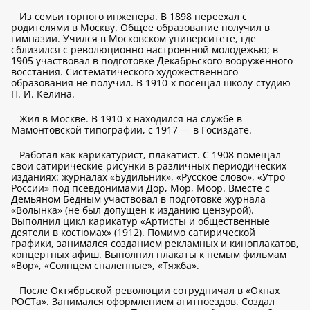
Из семьи горного инженера. В 1898 переехал с
родителями в Москву. Общее образование получил в
гимназии. Учился в Московском университете, где
сблизился с революционно настроенной молодежью; в
1905 участвовал в подготовке Декабрьского вооруженного
восстания. Систематического художественного
образования не получил. В 1910-х посещал школу-студию
П. И. Келина.
Жил в Москве. В 1910-х находился на службе в
Мамонтовской типографии, с 1917 — в Госиздате.
Работал как карикатурист, плакатист. С 1908 помещал
свои сатирические рисунки в различных периодических
изданиях: журналах «Будильник», «Русское слово», «Утро
России» под псевдонимами Дор, Мор, Моор. Вместе с
Демьяном Бедным участвовал в подготовке журнала
«Волынка» (не был допущен к изданию цензурой).
Выполнил цикл карикатур «Артисты и общественные
деятели в костюмах» (1912). Помимо сатирической
графики, занимался созданием рекламных и киноплакатов,
концертных афиш. Выполнил плакаты к немым фильмам
«Вор», «Солнцем спаленные», «Тяжба».
После Октябрьской революции сотрудничал в «Окнах
РОСТа». Занимался оформлением агитпоездов. Создал