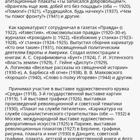
агитационные плакаты «Ты записался добровольцем?»,
«Врангель еще жив, добей его без пощады!» (оба — 1920),
«Помоги!» (1921), «Трудящийся, будь начеку!» (1937), «Чем
ты помог фронту?» (1941) и другие.
Как карикатурист сотрудничал в газетах «Правда» (с
1922), «Известия», «Комсомольская правда» (1920–30-е),
журналах «Крокодил» (с 1922), «Безбожник у станка» (1923–
1928), «У станка» (1924–1925). Выпустил сборник карикатур
«Кто они такие» (1931), посвященный политическим
деятелям Европы и Америки. Создал иллюстрации к
книгам: А. С. Серафимовича «Бунт» (1924), Г. И. Успенского
«Власть земли» (1929), Г. Гейне «Диспут» (1929),
А. Логинова «Веселые рассказы из священной истории»
(1930-е), А. Барбюса «В огне» (1938), В. В. Маяковского
«Хорошо!» (1940), «Слово о полку Игореве» (1944) и другим.
Принимал участие в выставке художественного кружка
«Среда» (1918), 3-й государственной выставке картин
(1919), 1-й выставке графики (1926), выставках
произведений революционной и советской тематики
(1930), «Плакат на службе пятилетки», «Карикатура на
службе социалистического строительства» (обе — 1932) в
Москве, международной выставке художественно-
декоративных искусств (1925) в Париже, выставках
революционных плакатов (1927) в Берлине, графики,
рисунка, плаката и книг (1930) в Данциге, советской
графики, плаката, детской и художественной книги и фото