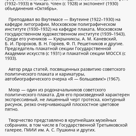
(1932–1933) в Чикаго. Член (с 1928) и экспонент (1930)
объединения «Октябрь».
Преподавал во Вхутемасе — Вхутеине (1922–1930) на
кафедре литографии, Московском полиграфическом
институте (1930–1932) на кафедре плаката, Московском
государственном художественном институте (1939–1943).
Среди его учеников — Кукрыниксы, А. М. Каневский,
Б. И. Пророков, В. Н. Горяев, Ф. П. Решетников и другие.
Председатель плакатной секции Государственной
Академии искусств (с 1931) и плакатной секции МОССХ (с
1933).
Автор ряда статей, посвященных развитию советского
политического плаката и карикатуры,
автобиографического очерка «Я — большевик!» (1967).
Моор — один из родоначальников советского
политического плаката. Для его произведений характерен
экспрессивный, не лишенный черт гротеска, контурный
рисунок, резко очерчивающий плоскостное цветовое
пятно.
Творчество представлено в крупнейших музейных
собраниях, в том числе в Государственной Третьяковской
галерее, ГМИИ им. А. С. Пушкина и других.