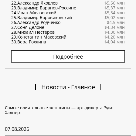
22.
Александр Яковлев
$5,56 млн
23.
Владимир Баранов-Россине
$5,37 млн
24.
Иван Айвазовский
$5,34 млн
25.
Владимир Боровиковский
$5,02 млн
26.
Александр Родченко
$4,5 млн
27.
Соня Делоне
$4,34 млн
28.
Михаил Нестеров
$4,30 млн
29.
Константин Маковский
$4,20 млн
30.
Вера Рохлина
$4,04 млн
Подробнее
Новости - Главное
Самые влиятельные женщины — арт-дилеры. Эдит
Халперт
07.08.2026