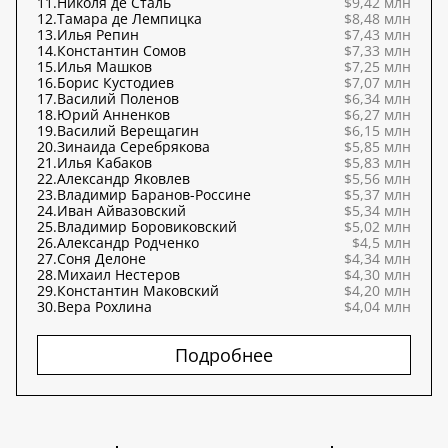
11.
Николя де Сталь
$9,42 млн
12.
Тамара де Лемпицка
$8,48 млн
13.
Илья Репин
$7,43 млн
14.
Константин Сомов
$7,33 млн
15.
Илья Машков
$7,25 млн
16.
Борис Кустодиев
$7,07 млн
17.
Василий Поленов
$6,34 млн
18.
Юрий Анненков
$6,27 млн
19.
Василий Верещагин
$6,15 млн
20.
Зинаида Серебрякова
$5,85 млн
21.
Илья Кабаков
$5,83 млн
22.
Александр Яковлев
$5,56 млн
23.
Владимир Баранов-Россине
$5,37 млн
24.
Иван Айвазовский
$5,34 млн
25.
Владимир Боровиковский
$5,02 млн
26.
Александр Родченко
$4,5 млн
27.
Соня Делоне
$4,34 млн
28.
Михаил Нестеров
$4,30 млн
29.
Константин Маковский
$4,20 млн
30.
Вера Рохлина
$4,04 млн
Подробнее