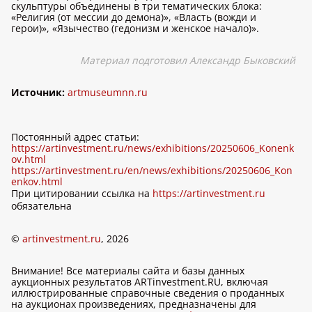
скульптуры объединены в три тематических блока:
«Религия (от мессии до демона)», «Власть (вожди и
герои)», «Язычество (гедонизм и женское начало)».
Материал подготовил Александр Быковский
Источник:
artmuseumnn.ru
Постоянный адрес статьи:
https://artinvestment.ru/news/exhibitions/20250606_Konenk
ov.html
https://artinvestment.ru/en/news/exhibitions/20250606_Kon
enkov.html
При цитировании ссылка на
https://artinvestment.ru
обязательна
©
artinvestment.ru
, 2026
Внимание! Все материалы сайта и базы данных
аукционных результатов ARTinvestment.RU, включая
иллюстрированные справочные сведения о проданных
на аукционах произведениях, предназначены для