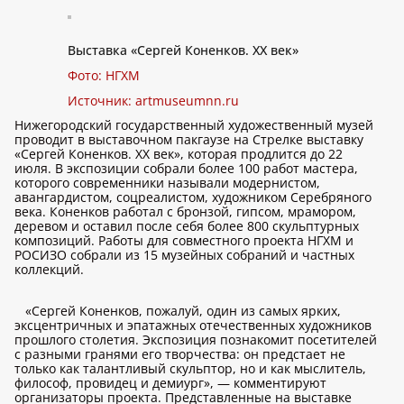
Выставка «Сергей Коненков. XX век»
Фото: НГХМ
Источник:
artmuseumnn.ru
Нижегородский государственный художественный музей
проводит в выставочном пакгаузе на Стрелке выставку
«Сергей Коненков. XX век», которая продлится до 22
июля. В экспозиции собрали более 100 работ мастера,
которого современники называли модернистом,
авангардистом, соцреалистом, художником Серебряного
века. Коненков работал с бронзой, гипсом, мрамором,
деревом и оставил после себя более 800 скульптурных
композиций. Работы для совместного проекта НГХМ и
РОСИЗО собрали из 15 музейных собраний и частных
коллекций.
«Сергей Коненков, пожалуй, один из самых ярких,
эксцентричных и эпатажных отечественных художников
прошлого столетия. Экспозиция познакомит посетителей
с разными гранями его творчества: он предстает не
только как талантливый скульптор, но и как мыслитель,
философ, провидец и демиург», — комментируют
организаторы проекта. Представленные на выставке