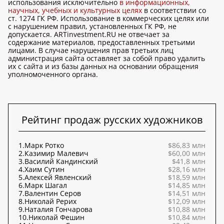
использования исключительно
в информационных,
научных, учебных и культурных целях
в соответствии со
ст. 1274 ГК РФ. Использование в коммерческих целях или
с нарушением правил, установленных ГК РФ, не
допускается. ARTinvestment.RU не отвечает за
содержание материалов, предоставленных третьими
лицами. В случае нарушения прав третьих лиц
администрация сайта оставляет за собой право удалить
их с сайта и из базы данных на основании обращения
уполномоченного органа.
Рейтинг продаж русских художников
1.
Марк Ротко
$86,83 млн
2.
Казимир Малевич
$60,00 млн
3.
Василий Кандинский
$41,8 млн
4.
Хаим Сутин
$28,16 млн
5.
Алексей Явленский
$18,59 млн
6.
Марк Шагал
$14,85 млн
7.
Валентин Серов
$14,51 млн
8.
Николай Рерих
$12,09 млн
9.
Наталия Гончарова
$10,88 млн
10.
Николай Фешин
$10,84 млн