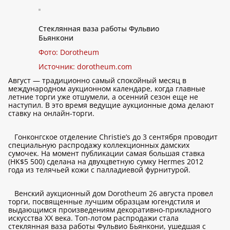
Стеклянная ваза работы Фульвио
Бьянкони
Фото: Dorotheum
Источник:
dorotheum.com
Август — традиционно самый спокойный месяц в
международном аукционном календаре, когда главные
летние торги уже отшумели, а осенний сезон еще не
наступил. В это время ведущие аукционные дома делают
ставку на онлайн-торги.
Гонконгское отделение Christie’s до 3 сентября проводит
специальную распродажу коллекционных дамских
сумочек. На момент публикации самая большая ставка
(HK$5 500) сделана на двухцветную сумку Hermes 2012
года из телячьей кожи с палладиевой фурнитурой.
Венский аукционный дом Dorotheum 26 августа провел
торги, посвященные лучшим образцам югендстиля и
выдающимся произведениям декоративно-прикладного
искусства ХХ века. Топ-лотом распродажи стала
стеклянная ваза работы Фульвио Бьянкони, ушедшая с