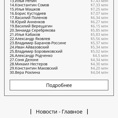
13.
Илья Репин
$7,43 млн
14.
Константин Сомов
$7,33 млн
15.
Илья Машков
$7,25 млн
16.
Борис Кустодиев
$7,07 млн
17.
Василий Поленов
$6,34 млн
18.
Юрий Анненков
$6,27 млн
19.
Василий Верещагин
$6,15 млн
20.
Зинаида Серебрякова
$5,85 млн
21.
Илья Кабаков
$5,83 млн
22.
Александр Яковлев
$5,56 млн
23.
Владимир Баранов-Россине
$5,37 млн
24.
Иван Айвазовский
$5,34 млн
25.
Владимир Боровиковский
$5,02 млн
26.
Александр Родченко
$4,5 млн
27.
Соня Делоне
$4,34 млн
28.
Михаил Нестеров
$4,30 млн
29.
Константин Маковский
$4,20 млн
30.
Вера Рохлина
$4,04 млн
Подробнее
Новости - Главное