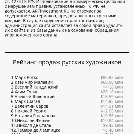
ст. 1274 ГК РФ. Использование в коммерческих целях или
с нарушением правил, установленных ГК РФ, не
допускается. ARTinvestment.RU не отвечает за
содержание материалов, предоставленных третьими
лицами. В случае нарушения прав третьих лиц
администрация сайта оставляет за собой право удалить
их с сайта и из базы данных на основании обращения
уполномоченного органа.
Рейтинг продаж русских художников
1.
Марк Ротко
$86,83 млн
2.
Казимир Малевич
$60,00 млн
3.
Василий Кандинский
$41,8 млн
4.
Хаим Сутин
$28,16 млн
5.
Алексей Явленский
$18,59 млн
6.
Марк Шагал
$14,85 млн
7.
Валентин Серов
$14,51 млн
8.
Николай Рерих
$12,09 млн
9.
Наталия Гончарова
$10,88 млн
10.
Николай Фешин
$10,84 млн
11.
Николя де Сталь
$9,42 млн
12.
Тамара де Лемпицка
$8,48 млн