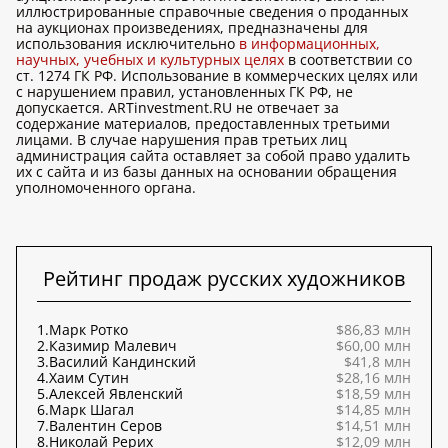
иллюстрированные справочные сведения о проданных
на аукционах произведениях, предназначены для
использования исключительно
в информационных,
научных, учебных и культурных целях
в соответствии со
ст. 1274 ГК РФ. Использование в коммерческих целях или
с нарушением правил, установленных ГК РФ, не
допускается. ARTinvestment.RU не отвечает за
содержание материалов, предоставленных третьими
лицами. В случае нарушения прав третьих лиц
администрация сайта оставляет за собой право удалить
их с сайта и из базы данных на основании обращения
уполномоченного органа.
Рейтинг продаж русских художников
1.
Марк Ротко
$86,83 млн
2.
Казимир Малевич
$60,00 млн
3.
Василий Кандинский
$41,8 млн
4.
Хаим Сутин
$28,16 млн
5.
Алексей Явленский
$18,59 млн
6.
Марк Шагал
$14,85 млн
7.
Валентин Серов
$14,51 млн
8.
Николай Рерих
$12,09 млн