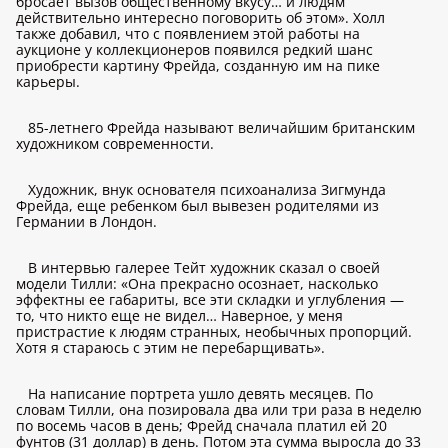
бросает вызов общественному вкусу… и людям
действительно интересно поговорить об этом». Холл
также добавил, что с появлением этой работы на
аукционе у коллекционеров появился редкий шанс
приобрести картину Фрейда, созданную им на пике
карьеры.
85-летнего Фрейда называют величайшим британским
художником современности.
Художник, внук основателя психоанализа Зигмунда
Фрейда, еще ребенком был вывезен родителями из
Германии в Лондон.
В интервью галерее Тейт художник сказал о своей
модели Тилли: «Она прекрасно осознает, насколько
эффектны ее габариты, все эти складки и углубления —
то, что никто еще не видел… Наверное, у меня
пристрастие к людям странных, необычных пропорций.
Хотя я стараюсь с этим не перебарщивать».
На написание портрета ушло девять месяцев. По
словам Тилли, она позировала два или три раза в неделю
по восемь часов в день; Фрейд сначала платил ей 20
фунтов (31 доллар) в день. Потом эта сумма выросла до 33