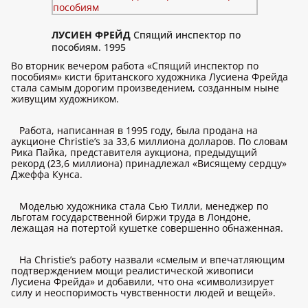
ЛУСИЕН ФРЕЙД
Спящий инспектор по
пособиям. 1995
Во вторник вечером работа «Спящий инспектор по
пособиям» кисти британского художника Лусиена Фрейда
стала самым дорогим произведением, созданным ныне
живущим художником.
Работа, написанная в 1995 году, была продана на
аукционе Christie’s за 33,6 миллиона долларов. По словам
Рика Пайка, представителя аукциона, предыдущий
рекорд (23,6 миллиона) принадлежал «Висящему сердцу»
Джеффа Кунса.
Моделью художника стала Сью Тилли, менеджер по
льготам государственной биржи труда в Лондоне,
лежащая на потертой кушетке совершенно обнаженная.
На Christie’s работу назвали «смелым и впечатляющим
подтверждением мощи реалистической живописи
Лусиена Фрейда» и добавили, что она «символизирует
силу и неоспоримость чувственности людей и вещей».