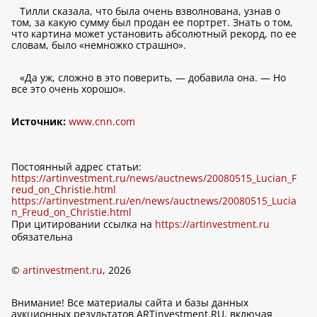
Тилли сказала, что была очень взволнована, узнав о
том, за какую сумму был продан ее портрет. Знать о том,
что картина может установить абсолютный рекорд, по ее
словам, было «немножко страшно».
«Да уж, сложно в это поверить, — добавила она. — Но
все это очень хорошо».
Источник:
www.cnn.com
Постоянный адрес статьи:
https://artinvestment.ru/news/auctnews/20080515_Lucian_F
reud_on_Christie.html
https://artinvestment.ru/en/news/auctnews/20080515_Lucia
n_Freud_on_Christie.html
При цитировании ссылка на
https://artinvestment.ru
обязательна
©
artinvestment.ru
, 2026
Внимание! Все материалы сайта и базы данных
аукционных результатов ARTinvestment.RU, включая