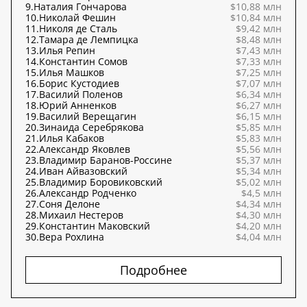
9.
Наталия Гончарова
$10,88 млн
10.
Николай Фешин
$10,84 млн
11.
Николя де Сталь
$9,42 млн
12.
Тамара де Лемпицка
$8,48 млн
13.
Илья Репин
$7,43 млн
14.
Константин Сомов
$7,33 млн
15.
Илья Машков
$7,25 млн
16.
Борис Кустодиев
$7,07 млн
17.
Василий Поленов
$6,34 млн
18.
Юрий Анненков
$6,27 млн
19.
Василий Верещагин
$6,15 млн
20.
Зинаида Серебрякова
$5,85 млн
21.
Илья Кабаков
$5,83 млн
22.
Александр Яковлев
$5,56 млн
23.
Владимир Баранов-Россине
$5,37 млн
24.
Иван Айвазовский
$5,34 млн
25.
Владимир Боровиковский
$5,02 млн
26.
Александр Родченко
$4,5 млн
27.
Соня Делоне
$4,34 млн
28.
Михаил Нестеров
$4,30 млн
29.
Константин Маковский
$4,20 млн
30.
Вера Рохлина
$4,04 млн
Подробнее