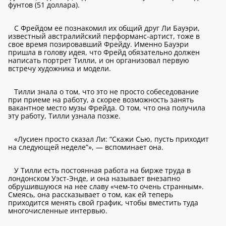
фунтов (51 доллара).
С Фрейдом ее познакомил их общий друг Ли Бауэри,
известный австралийский перформанс-артист, тоже в
свое время позировавший Фрейду. Именно Бауэри
пришла в голову идея, что Фрейд обязательно должен
написать портрет Тилли, и он организовал первую
встречу художника и модели.
Тилли знала о том, что это не просто собеседование
при приеме на работу, а скорее возможность занять
вакантное место музы Фрейда. О том, что она получила
эту работу, Тилли узнала позже.
«Лусиен просто сказал Ли: “Скажи Сью, пусть приходит
на следующей неделе”», — вспоминает она.
У Тилли есть постоянная работа на бирже труда в
лондонском Уэст-Энде, и она называет внезапно
обрушившуюся на нее славу «чем-то очень странным».
Смеясь, она рассказывает о том, как ей теперь
приходится менять свой график, чтобы вместить туда
многочисленные интервью.