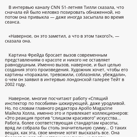
В интервью каналу CNN 51-летняя Тилли сказала, что
сначала ей было неловко позировать обнаженной, но
потом она привыкла — даже иногда засыпала во время
сеанса.
«Наверное, он это заметил, а что в этом такого?», —
сказала она.
Картина Фрейда бросает вызов современным
представлениям о красоте и никого не оставляет
равнодушным. Именно вызов, наверное, и был целью
создания этого произведения. Художник хочет, чтобы его
картины «поражали, тревожили, соблазняли, убеждали»,
о чем он заявил в интервью лондонской галерее Тейт в
2002 году.
Наверное, многие посчитают работу «Спящий
инспектор по пособиям» шокирующей, даже уродливой.
Но, по словам главного редактора Apollo Magazinе
Майкла Холла, именно это и привлекает коллекционеров:
«Это реакция против “слишком красивого” искусства...
Работа, более соответствующая стандартам красоты,
вряд ли собрала бы столь значительную сумму… О таких
вещах, как эта, свое мнение хотят высказать все. Она