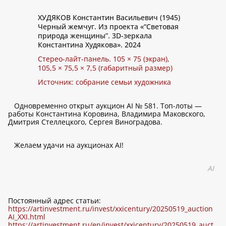
ХУДЯКОВ Константин Васильевич (1945)
Черный жемчуг. Из проекта «“Световая
природа женщины”. 3D-зеркала
Константина Худякова». 2024
Стерео-лайт-панель. 105 × 75 (экран),
105,5 × 75,5 × 7,5 (габаритный размер)
Источник: собрание семьи художника
Одновременно открыт аукцион AI № 581. Топ-лоты —
работы Константина Коровина, Владимира Маковского,
Дмитрия Стеллецкого, Сергея Виноградова.
Желаем удачи на аукционах AI!
AI
Постоянный адрес статьи:
https://artinvestment.ru/invest/xxicentury/20250519_auction
AI_XXI.html
https://artinvestment.ru/en/invest/xxicentury/20250519_auct