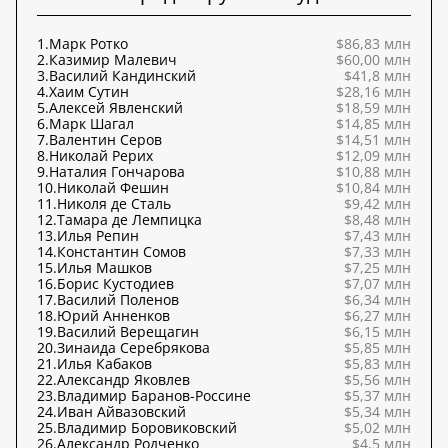
1.
Марк Ротко
$86,83 млн
2.
Казимир Малевич
$60,00 млн
3.
Василий Кандинский
$41,8 млн
4.
Хаим Сутин
$28,16 млн
5.
Алексей Явленский
$18,59 млн
6.
Марк Шагал
$14,85 млн
7.
Валентин Серов
$14,51 млн
8.
Николай Рерих
$12,09 млн
9.
Наталия Гончарова
$10,88 млн
10.
Николай Фешин
$10,84 млн
11.
Николя де Сталь
$9,42 млн
12.
Тамара де Лемпицка
$8,48 млн
13.
Илья Репин
$7,43 млн
14.
Константин Сомов
$7,33 млн
15.
Илья Машков
$7,25 млн
16.
Борис Кустодиев
$7,07 млн
17.
Василий Поленов
$6,34 млн
18.
Юрий Анненков
$6,27 млн
19.
Василий Верещагин
$6,15 млн
20.
Зинаида Серебрякова
$5,85 млн
21.
Илья Кабаков
$5,83 млн
22.
Александр Яковлев
$5,56 млн
23.
Владимир Баранов-Россине
$5,37 млн
24.
Иван Айвазовский
$5,34 млн
25.
Владимир Боровиковский
$5,02 млн
26.
Александр Родченко
$4,5 млн