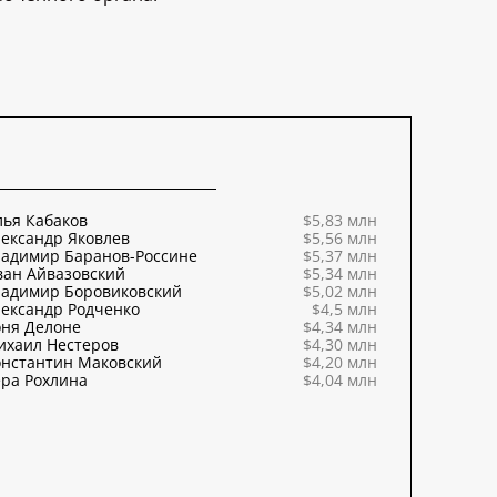
ья Кабаков
$5,83 млн
ександр Яковлев
$5,56 млн
ладимир Баранов-Россине
$5,37 млн
ван Айвазовский
$5,34 млн
ладимир Боровиковский
$5,02 млн
ександр Родченко
$4,5 млн
оня Делоне
$4,34 млн
ихаил Нестеров
$4,30 млн
онстантин Маковский
$4,20 млн
ра Рохлина
$4,04 млн