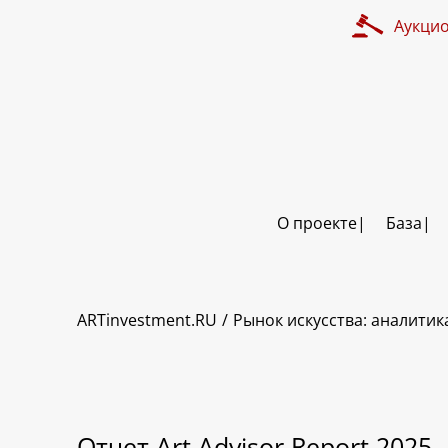
Аукци
О проекте
База
ARTinvestment.RU
Рынок искусства: аналитик
Отчет Art Advisor Report 2025.