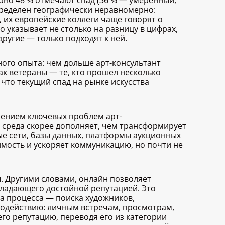
рно 48 % отмечают спад (36 % — умеренный,
спределен географически неравномерно:
 их европейские коллеги чаще говорят о
 указывает не столько на разницу в цифрах,
ругие — только подходят к ней.
ого опыта: чем дольше арт-консультант
ак ветераны — те, кто прошел несколько
что текущий спад на рынке искусства
шением ключевых проблем арт-
 среда скорее дополняет, чем трансформирует
е сети, базы данных, платформы аукционных
имость и ускоряет коммуникацию, но почти не
ы. Другими словами, онлайн позволяет
бладающего достойной репутацией. Это
а процесса — поиска художников,
модействию: личным встречам, просмотрам,
го репутацию, переводя его из категории