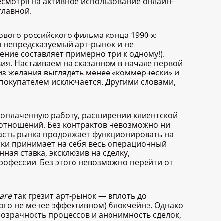
несмотря на активное использование онлайн-
главной.
тового российского фильма конца 1990-х:
и непредсказуемый арт-рынок и не
ние составляет примерно три к одному!).
ия. Настаиваем на сказанном в начале первой
из желания выглядеть менее «коммерчески» и
 покупателем исключается. Другими словами,
 оплаченную работу, расширении клиентской
 отношений. Без контрактов невозможно ни
часть рынка продолжает функционировать на
ески принимает на себя весь операционный
ая ставка, эксклюзив на сделку,
офессии. Без этого невозможно перейти от
аге
так грезит арт-рынок — вплоть до
ого не менее эффективном) блокчейне. Однако
прозрачность процессов и анонимность сделок,