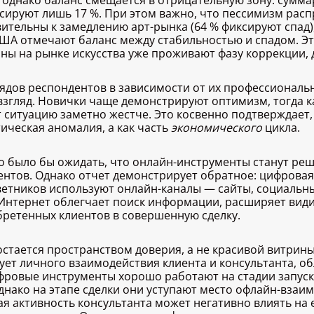
 однако баланс смещается в отрицательную зону: сумма
иксируют лишь 17 %. При этом важно, что пессимизм ра
ительны к замедлению арт-рынка (64 % фиксируют спад),
США отмечают баланс между стабильностью и спадом. Это
оны на рынке искусства уже проживают фазу коррекции, д
ядов респондентов в зависимости от их профессиональн
 взгляд. Новички чаще демонстрируют оптимизм, тогда к
ситуацию заметно жестче. Это косвенно подтверждает, 
ическая аномалия, а как часть
экономического
цикла.
 было бы ожидать, что онлайн-инструменты станут ре
ентов. Однако отчет демонстрирует обратное: цифровая
етников используют онлайн-каналы — сайты, социальны
. Интернет облегчает поиск информации, расширяет вид
бретенных клиентов в совершенную сделку.
остается пространством доверия, а не красивой витрин
ует личного взаимодействия клиента и консультанта, о
фровые инструменты хорошо работают на стадии запуск
днако на этапе сделки они уступают место офлайн-взаи
я активность консультанта может негативно влиять на е