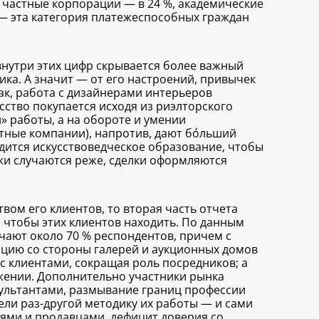
, частные корпорации — в 24 %, академические
» — эта категория платежеспособных граждан
внутри этих цифр скрывается более важный
ика. А значит — от его настроений, привычек
Так, работа с дизайнерами интерьеров
ство покупается исходя из риэлторского
и» работы, а на обороте и умении
тные компании), напротив, дают бóльший
дится искусствоведческое образование, чтобы
жи случаются реже, сделки оформляются
твом его клиентов, то вторая часть отчета
, чтобы этих клиентов находить. По данным
ечают около 70 % респондентов, причем с
нцию со стороны галерей и аукционных домов
с клиентами, сокращая роль посредников; а
жении. Дополнительно участники рынка
ультантами, размывание границ профессии
ели раз-другой методику их работы — и сами
лями и продавцами, дефицит доверия со