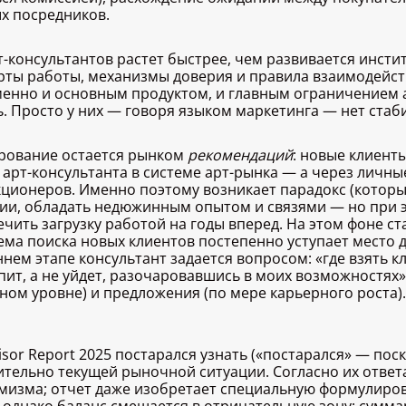
х посредников.
рт-консультантов растет быстрее, чем развивается инст
рты работы, механизмы доверия и правила взаимодейств
енно и основным продуктом, и главным ограничением а
ь. Просто у них — говоря языком маркетинга — нет ста
тирование остается рынком
рекомендаций
: новые клиент
 арт-консультанта в системе арт-рынка — а через личн
кционеров. Именно поэтому возникает парадокс (которы
рии, обладать недюжинным опытом и связями — но при э
чить загрузку работой на годы вперед. На этом фоне ст
ема поиска новых клиентов постепенно уступает место 
нем этапе консультант задается вопросом: «где взять к
пит, а не уйдет, разочаровавшись в моих возможностях»
ом уровне) и предложения (по мере карьерного роста).
or Report 2025 постарался узнать («постарался» — поск
ительно текущей рыночной ситуации. Согласно их ответа
имизма; отчет даже изобретает специальную формулиро