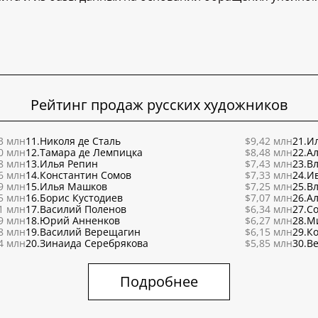
Рейтинг продаж русских художников
3 млн
11.
Николя де Сталь
$9,42 млн
21.
Ил
0 млн
12.
Тамара де Лемпицка
$8,48 млн
22.
Ал
8 млн
13.
Илья Репин
$7,43 млн
23.
В
6 млн
14.
Константин Сомов
$7,33 млн
24.
И
9 млн
15.
Илья Машков
$7,25 млн
25.
В
5 млн
16.
Борис Кустодиев
$7,07 млн
26.
Ал
1 млн
17.
Василий Поленов
$6,34 млн
27.
С
9 млн
18.
Юрий Анненков
$6,27 млн
28.
М
8 млн
19.
Василий Верещагин
$6,15 млн
29.
К
4 млн
20.
Зинаида Серебрякова
$5,85 млн
30.
Ве
Подробнее