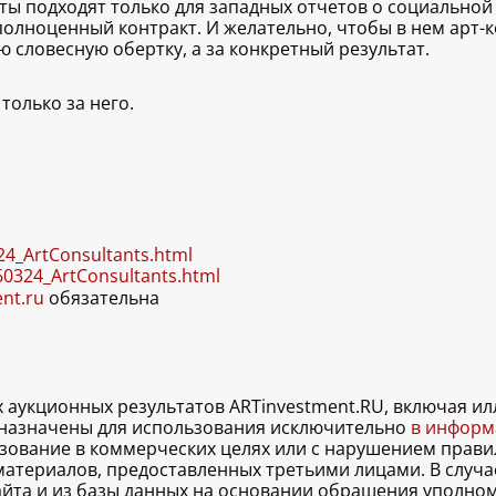
 подходят только для западных отчетов о социальной з
полноценный контракт. И желательно, чтобы в нем арт-
ю словесную обертку, а за конкретный результат.
только за него.
324_ArtConsultants.html
260324_ArtConsultants.html
ent.ru
обязательна
х аукционных результатов ARTinvestment.RU, включая 
дназначены для использования исключительно
в информа
льзование в коммерческих целях или с нарушением правил
 материалов, предоставленных третьими лицами. В случ
 сайта и из базы данных на основании обращения уполно