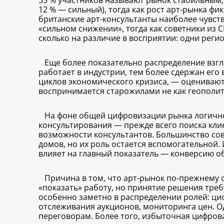
35 % участников называют рынок стабильным;
12 % — сильный), тогда как рост арт-рынка ф
британские арт-консультанты наиболее чувств
«сильном снижении», тогда как советники из 
сколько на различие в восприятии: одни реги
Еще более показательно распределение взгл
работает в индустрии, тем более сдержан его
циклов экономического кризиса, — оценивают 
воспринимается старожилами не как геополит
На фоне общей цифровизации рынка логично
консультирования — прежде всего поиска кли
возможности консультантов. Большинство сов
домов, но их роль остается вспомогательной
влияет на главный показатель — конверсию о
Причина в том, что арт-рынок по-прежнему 
«показать» работу, но принятие решения треб
особенно заметно в распределении ролей: ци
отслеживания аукционов, мониторинга цен. О
переговорам. Более того, избыточная цифрова