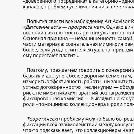
«доверенного посредника» в категорию «одног
каналов, проблема увеличения числа
постоян
Попытка свести все наблюдения Art Advisor R
«Движение есть — прогресса нет»
. Однако ви
высочайшая плотность арт-консультантов на к
Основная причина — незащищенность самой пр
части материала: сознательная мимикрия рем
более, если угодно, интеллектуально, привод
ему перестают платить.
Поэтому, прежде чем говорить о конверсии
базы или доступе к более дорогим сегментам
измерить эффективность работы, ни защитить 
устных договоренностях: «если купим — обсу
риск, не имея никаких гарантий вознагражден
фиксированная комиссия — выглядит не как ус
роли «помощника» коллекционера к роли полн
Теоретически
проблему можно было бы реши
фиксации всех взаимодействий между консуль
что-то подсказывает, что коллекционеры на э