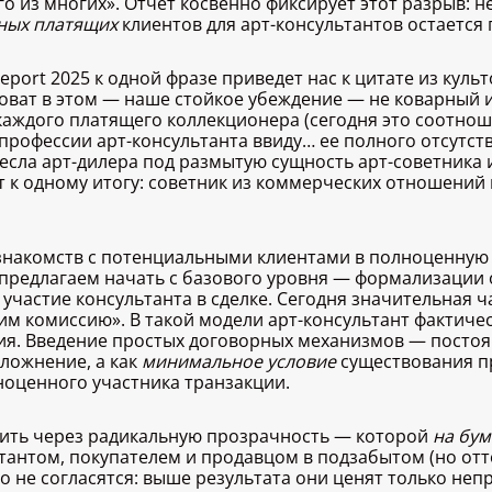
о из многих». Отчет косвенно фиксирует этот разрыв: 
ных платящих
клиентов для арт-консультантов остается 
eport 2025 к одной фразе приведет нас к цитате из куль
новат в этом — наше стойкое убеждение — не коварный 
аждого платящего коллекционера (сегодня это соотноше
офессии арт-консультанта ввиду… ее полного отсутств
есла арт-дилера под размытую сущность арт-советника 
ит к одному итогу: советник из коммерческих отношений
 знакомств с потенциальными клиентами в полноценную
, предлагаем начать с базового уровня — формализации
участие консультанта в сделке. Сегодня значительная 
дим комиссию». В такой модели арт-консультант фактич
ия. Введение простых договорных механизмов — постоянн
ложнение, а как
минимальное условие
существования пр
оценного участника транзакции.
ть через радикальную прозрачность — которой
на бум
тантом, покупателем и продавцом в подзабытом (но отт
то не согласятся: выше результата они ценят только не