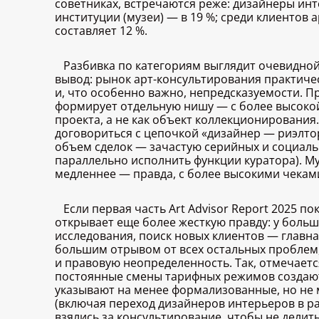
советниках, встречаются реже: дизайнеры инт
институции (музеи) — в 19 %; среди клиентов
составляет 12 %.
Разбивка по категориям выглядит очевидной
вывод: рынок арт-консультирования практиче
и, что особенно важно, непредсказуемости. Пр
формирует отдельную нишу — с более высокой
проекта, а не как объект коллекционирования.
договориться с цепочкой «дизайнер — риэлто
объем сделок — зачастую серийных и социаль
параллельно исполнить функции куратора). М
медленнее — правда, с более высокими чекам
Если первая часть Art Advisor Report 2025 п
открывает еще более жесткую правду: у больш
исследования, поиск новых клиентов — главна
большим отрывом от всех остальных проблем,
и правовую неопределенность. Так, отмечаетс
постоянные смены тарифных режимов создают
указывают на менее формализованные, но не
(включая переход дизайнеров интерьеров в ра
взялись за консультирование, чтобы не дели