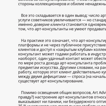
стороны коллекционеров и обилие ненадежны
Все это складывается в один вывод: число а
услуги советников увеличивается — но станда
именно
доверие клиента
становится одноврем
том, что арт-консультанты не умеют продават
На практике это означает, что арт-консуль
платформы и не через публичное присутствие
клиентов и доступ к «закрытым клубам» колле
консультант может годами работать в индуст
наоборот, один удачный контакт может обеспе
по мере роста дохода арт-консультанта пробл
предметам искусства. Другими словами, на ран
работу, которую этот клиент действительно ку
между двумя дефицитами — спроса (на начальн
существует арт-консультирование.
Помимо освещения общих вопросов, Art Advis
правду?) настроение арт-консультантов относ
выказывают ни паники, ни безудержного опт