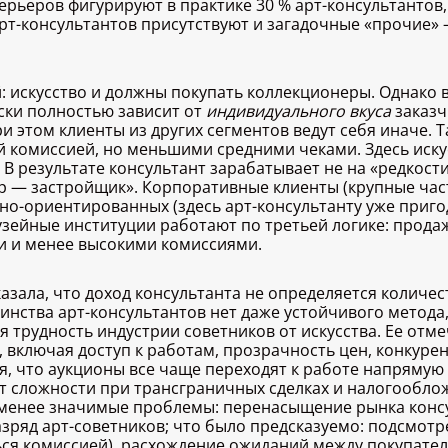
ерьеров фигурируют в практике 30 % арт-консультантов
 арт-консультантов присутствуют и загадочные «прочие
: искусство и должны покупать коллекционеры. Однако 
ски полностью зависит от
индивидуального вкуса
заказч
и этом клиенты из других сегментов ведут себя иначе. 
 комиссией, но меньшими средними чеками. Здесь искус
 В результате консультант зарабатывает не на «редкост
р — застройщик». Корпоративные клиенты (крупные час
но-ориентированных (здесь арт-консультанту уже приго
узейные институции работают по третьей логике: прода
и и менее высокими комиссиями.
оказала, что доход консультанта не определяется количес
инства арт-консультантов нет даже устойчивого метода
я трудность индустрии советников от искусства. Ее отм
 включая доступ к работам, прозрачность цен, конкуре
я, что аукционы все чаще переходят к работе напрямую 
 сложности при трансграничных сделках и налогообло
 менее значимые проблемы: перенасыщение рынка конс
зряд арт-советников; что было предсказуемо: подсмотр
ться комиссией), расхождение ожиданий между покупате