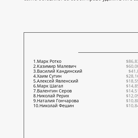
1.
Марк Ротко
$86,8
2.
Казимир Малевич
$60,0
3.
Василий Кандинский
$41,
4.
Хаим Сутин
$28,1
5.
Алексей Явленский
$18,5
6.
Марк Шагал
$14,8
7.
Валентин Серов
$14,5
8.
Николай Рерих
$12,0
9.
Наталия Гончарова
$10,8
10.
Николай Фешин
$10,8