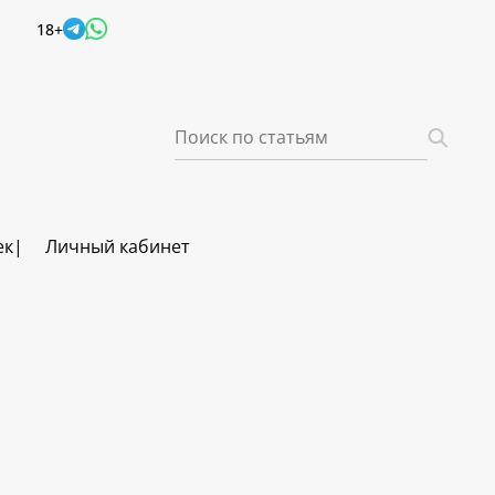
18+
ек
Личный кабинет