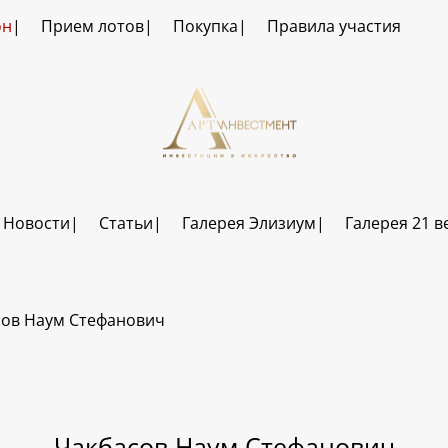
он
Прием лотов
Покупка
Правила участия
Новости
Статьи
Галерея Элизиум
Галерея 21 в
сов Наум Стефанович
Чакбасов Наум Стефанович