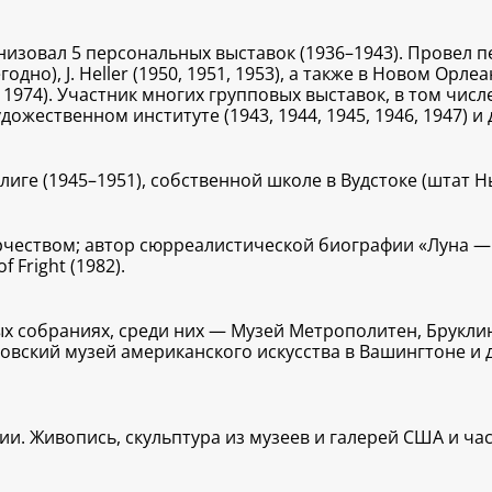
ганизовал 5 персональных выставок (1936–1943). Провел
егодно), J. Heller (1950, 1951, 1953), а также в Новом Ор
 1974). Участник многих групповых выставок, в том чис
ожественном институте (1943, 1944, 1945, 1946, 1947) и 
иге (1945–1951), собственной школе в Вудстоке (штат Н
чеством; автор сюрреалистической биографии «Луна — мо
 Fright (1982).
х собраниях, среди них — Музей Метрополитен, Бруклин
овский музей американского искусства в Вашингтоне и д
. Живопись, скульптура из музеев и галерей США и част