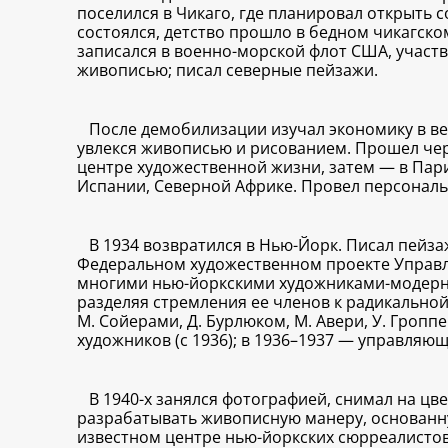
поселился в Чикаго, где планировал открыть с
состоялся, детство прошло в бедном чикагском
записался в военно-морской флот США, участв
живописью; писал северные пейзажи.
После демобилизации изучал экономику в ве
увлекся живописью и рисованием. Прошел через
центре художественной жизни, затем — в Пари
Испании, Северной Африке. Провел персональн
В 1934 возвратился в Нью-Йорк. Писал пейза
Федеральном художественном проекте Управлени
многими нью-йоркскими художниками-модернист
разделяя стремления ее членов к радикальной
М. Сойерами, Д. Бурлюком, М. Авери, У. Гроп
художников (с 1936); в 1936–1937 — управляющ
В 1940-х занялся фотографией, снимал на цв
разрабатывать живописную манеру, основанну
известном центре нью-йоркских сюрреалистов