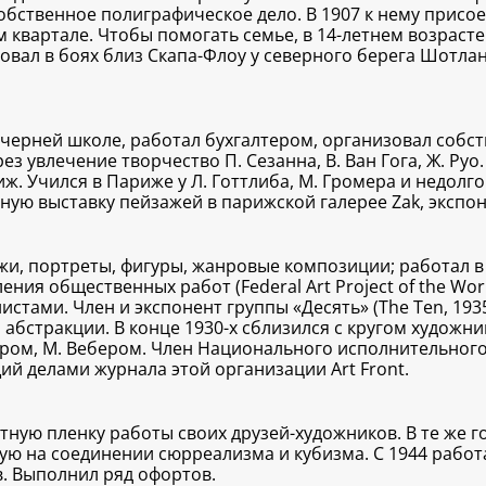
обственное полиграфическое дело. В 1907 к нему присое
 квартале. Чтобы помогать семье, в 14-летнем возрасте 
овал в боях близ Скапа-Флоу у северного берега Шотлан
черней школе, работал бухгалтером, организовал собств
 увлечение творчество П. Сезанна, В. Ван Гога, Ж. Руо.
ж. Учился в Париже у Л. Готтлиба, М. Громера и недолг
ую выставку пейзажей в парижской галерее Zak, экспон
жи, портреты, фигуры, жанровые композиции; работал в 
я общественных работ (Federal Art Project of the Work
ами. Член и экспонент группы «Десять» (The Ten, 1935–
 абстракции. В конце 1930-х сблизился с кругом художн
пером, М. Вебером. Член Национального исполнительног
ий делами журнала этой организации Art Front.
етную пленку работы своих друзей-художников. В те же 
ю на соединении сюрреализма и кубизма. С 1944 работа
. Выполнил ряд офортов.