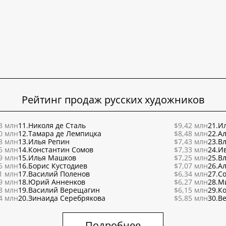
Рейтинг продаж русских художников
3 млн
11.
Николя де Сталь
$9,42 млн
21.
Ил
0 млн
12.
Тамара де Лемпицка
$8,48 млн
22.
Ал
8 млн
13.
Илья Репин
$7,43 млн
23.
В
6 млн
14.
Константин Сомов
$7,33 млн
24.
И
9 млн
15.
Илья Машков
$7,25 млн
25.
В
5 млн
16.
Борис Кустодиев
$7,07 млн
26.
Ал
1 млн
17.
Василий Поленов
$6,34 млн
27.
С
9 млн
18.
Юрий Анненков
$6,27 млн
28.
М
8 млн
19.
Василий Верещагин
$6,15 млн
29.
К
4 млн
20.
Зинаида Серебрякова
$5,85 млн
30.
Ве
Подробнее