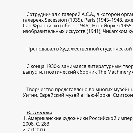
Сотрудничал с галерей A.C.A., в которой ор
галереях Secession (1935), Perls (1945–1948, еж
Сан-Франциско (обе — 1946), Нью-Йорке (1955,
изобразительных искусств (1941), Чикагском худ
Преподавал в Художественной студенческой л
С конца 1930-х занимался литературным твор
выпустил поэтический сборник The Machinery of
Творчество представлено во многих музейны
Уитни, Еврейский музей в Нью-Йорке, Смитсон
Источники
:
1. Американские художники Российской империи
2008. С. 283.
2.
artrz.ru