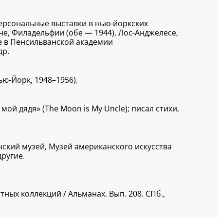
 персональные выставки в нью-йоркских
леане, Филадельфии (обе — 1944), Лос-Анджелесе,
ле в Пенсильванской академии
др.
ью-Йорк, 1948–1956).
й дядя» (The Moon is My Uncle); писал стихи,
ский музей, Музей американского искусства
ругие.
ных коллекций / Альманах. Вып. 208. СПб.,