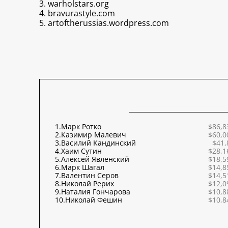
3.
warholstars.org
4.
bravurastyle.com
5.
artoftherussias.wordpress.com
1.
Марк Ротко
$86,8
2.
Казимир Малевич
$60,0
3.
Василий Кандинский
$41,
4.
Хаим Сутин
$28,1
5.
Алексей Явленский
$18,5
6.
Марк Шагал
$14,8
7.
Валентин Серов
$14,5
8.
Николай Рерих
$12,0
9.
Наталия Гончарова
$10,8
10.
Николай Фешин
$10,8