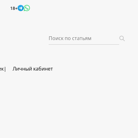
18+
ек
Личный кабинет