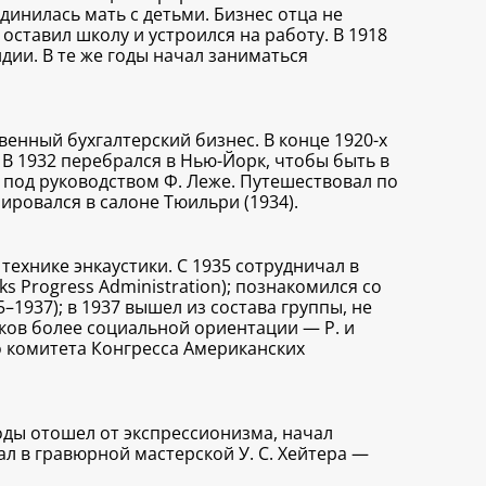
динилась мать с детьми. Бизнес отца не
оставил школу и устроился на работу. В 1918
дии. В те же годы начал заниматься
енный бухгалтерский бизнес. В конце 1920-х
 В 1932 перебрался в Нью-Йорк, чтобы быть в
о под руководством Ф. Леже. Путешествовал по
ировался в салоне Тюильри (1934).
технике энкаустики. С 1935 сотрудничал в
s Progress Administration); познакомился со
1937); в 1937 вышел из состава группы, не
иков более социальной ориентации — Р. и
о комитета Конгресса Американских
годы отошел от экспрессионизма, начал
л в гравюрной мастерской У. С. Хейтера —