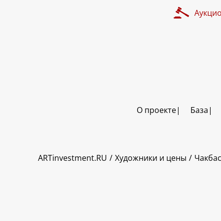
Аукци
О проекте
База
ART INVESTMENT
ARTinvestment.RU
Художники и цены
Чакба