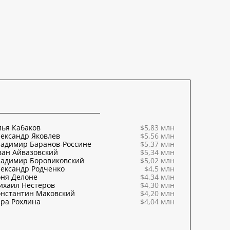
ья Кабаков
$5,83 млн
ександр Яковлев
$5,56 млн
ладимир Баранов-Россине
$5,37 млн
ван Айвазовский
$5,34 млн
ладимир Боровиковский
$5,02 млн
ександр Родченко
$4,5 млн
оня Делоне
$4,34 млн
ихаил Нестеров
$4,30 млн
онстантин Маковский
$4,20 млн
ра Рохлина
$4,04 млн