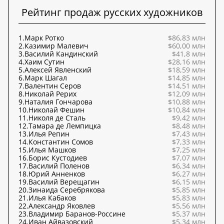
Рейтинг продаж русских художников
1.
Марк Ротко
$86,83 млн
2.
Казимир Малевич
$60,00 млн
3.
Василий Кандинский
$41,8 млн
4.
Хаим Сутин
$28,16 млн
5.
Алексей Явленский
$18,59 млн
6.
Марк Шагал
$14,85 млн
7.
Валентин Серов
$14,51 млн
8.
Николай Рерих
$12,09 млн
9.
Наталия Гончарова
$10,88 млн
10.
Николай Фешин
$10,84 млн
11.
Николя де Сталь
$9,42 млн
12.
Тамара де Лемпицка
$8,48 млн
13.
Илья Репин
$7,43 млн
14.
Константин Сомов
$7,33 млн
15.
Илья Машков
$7,25 млн
16.
Борис Кустодиев
$7,07 млн
17.
Василий Поленов
$6,34 млн
18.
Юрий Анненков
$6,27 млн
19.
Василий Верещагин
$6,15 млн
20.
Зинаида Серебрякова
$5,85 млн
21.
Илья Кабаков
$5,83 млн
22.
Александр Яковлев
$5,56 млн
23.
Владимир Баранов-Россине
$5,37 млн
24.
Иван Айвазовский
$5,34 млн