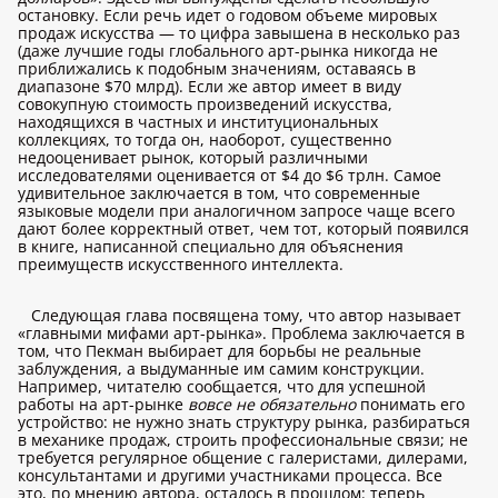
остановку. Если речь идет о годовом объеме мировых
продаж искусства — то цифра завышена в несколько раз
(даже лучшие годы глобального арт-рынка никогда не
приближались к подобным значениям, оставаясь в
диапазоне $70 млрд). Если же автор имеет в виду
совокупную стоимость произведений искусства,
находящихся в частных и институциональных
коллекциях, то тогда он, наоборот, существенно
недооценивает рынок, который различными
исследователями оценивается от $4 до $6 трлн. Самое
удивительное заключается в том, что современные
языковые модели при аналогичном запросе чаще всего
дают более корректный ответ, чем тот, который появился
в книге, написанной специально для объяснения
преимуществ искусственного интеллекта.
Следующая глава посвящена тому, что автор называет
«главными мифами арт-рынка». Проблема заключается в
том, что Пекман выбирает для борьбы не реальные
заблуждения, а выдуманные им самим конструкции.
Например, читателю сообщается, что для успешной
работы на арт-рынке
вовсе не обязательно
понимать его
устройство: не нужно знать структуру рынка, разбираться
в механике продаж, строить профессиональные связи; не
требуется регулярное общение с галеристами, дилерами,
консультантами и другими участниками процесса. Все
это, по мнению автора, осталось в прошлом: теперь