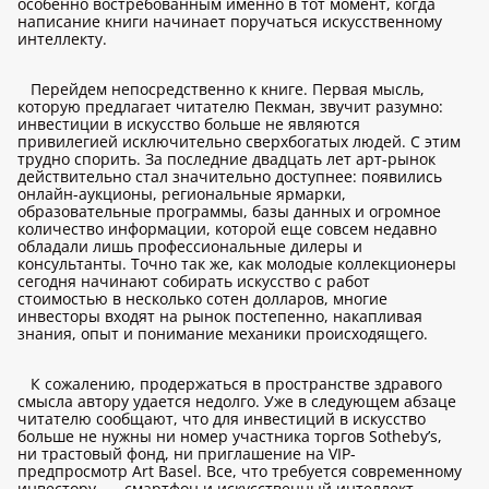
особенно востребованным именно в тот момент, когда
написание книги начинает поручаться искусственному
интеллекту.
Перейдем непосредственно к книге. Первая мысль,
которую предлагает читателю Пекман, звучит разумно:
инвестиции в искусство больше не являются
привилегией исключительно сверхбогатых людей. С этим
трудно спорить. За последние двадцать лет арт-рынок
действительно стал значительно доступнее: появились
онлайн-аукционы, региональные ярмарки,
образовательные программы, базы данных и огромное
количество информации, которой еще совсем недавно
обладали лишь профессиональные дилеры и
консультанты. Точно так же, как молодые коллекционеры
сегодня начинают собирать искусство с работ
стоимостью в несколько сотен долларов, многие
инвесторы входят на рынок постепенно, накапливая
знания, опыт и понимание механики происходящего.
К сожалению, продержаться в пространстве здравого
смысла автору удается недолго. Уже в следующем абзаце
читателю сообщают, что для инвестиций в искусство
больше не нужны ни номер участника торгов Sotheby’s,
ни трастовый фонд, ни приглашение на VIP-
предпросмотр Art Basel. Все, что требуется современному
инвестору, — смартфон и искусственный интеллект.