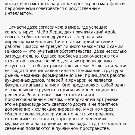
достаточно смотреть на рынок через экран смартфона и
периодически советоваться с искусственным
интеллектом.
Отчасти даже согласимся: в мире, где успешно
консультирует Мейр Лерас, для покупки акций Apple
вовсе не обязательно дружить с генеральным
директором компании. Точно так же приобретение
работы Пикассо не требует личного знакомства с самим
Пикассо — что, учитывая обстоятельства, даже несколько
затруднительно. Однако проблема заключается в том,
что автор говорит не об отдельных произведениях
искусства — а об арт-рынке как системе. А здесь ситуация
выглядит принципиально иначе. Понимание структуры
рынка, механики формирования цен, принципов работы
аукционных домов, галерей и ярмарок не является
факультативным знанием. Оно представляет собой один
из главных инструментов принятия инвестиционных
решений. Ровно то же самое относится и к
профессиональным связям. Нетворкинг на арт-рынке —
это не разновидность светского досуга и не приятное
дополнение к коллекционированию. Именно через
общение коллекционер узнает о частных продажах,
готовящихся выставках, карьерных изменениях
художников и настроениях рынка задолго до того, как эти
сведения появляются в публичном пространстве.