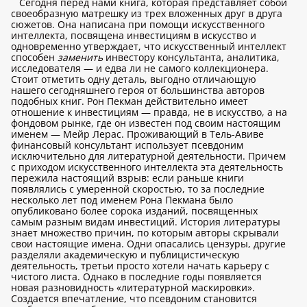
Сегодня перед нами книга, которая представляет собой
своеобразную матрешку из трех вложенных друг в друга
сюжетов. Она написана при помощи искусственного
интеллекта, посвящена инвестициям в искусство и
одновременно утверждает, что искусственный интеллект
способен
заменить
инвестору консультанта, аналитика,
исследователя — и едва ли не самого коллекционера.
Стоит отметить одну деталь, выгодно отличающую
нашего сегодняшнего героя от большинства авторов
подобных книг. Рон Пекман действительно имеет
отношение к инвестициям — правда, не в искусство, а на
фондовом рынке, где он известен под своим настоящим
именем — Мейр Лерас. Проживающий в Тель-Авиве
финансовый консультант использует псевдоним
исключительно для литературной деятельности. Причем
с приходом искусственного интеллекта эта деятельность
пережила настоящий взрыв: если раньше книги
появлялись с умеренной скоростью, то за последние
несколько лет под именем Рона Пекмана было
опубликовано более сорока изданий, посвященных
самым разным видам инвестиций. История литературы
знает множество причин, по которым авторы скрывали
свои настоящие имена. Одни опасались цензуры, другие
разделяли академическую и публицистическую
деятельность, третьи просто хотели начать карьеру с
чистого листа. Однако в последние годы появляется
новая разновидность «литературной маскировки».
Создается впечатление, что псевдоним становится