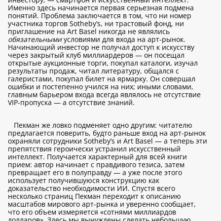
Именно здесь начинается первая серьезная подмена
понятий. Проблема заключается в том, что ни номер
участника торгов Sotheby’s, ни трастовый фонд, ни
приглашение на Art Basel никогда не являлись
обязательными
условиями для входа на арт-рынок.
Начинающий инвестор не получал доступ к искусству
через закрытый клуб миллиардеров — он посещал
открытые аукционные торги, покупал каталоги, изучал
результаты продаж, читал литературу, общался с
галеристами, покупал билет на ярмарку. Он совершал
ошибки и постепенно учился на них; иными словами,
главным барьером входа всегда являлось не отсутствие
VIP-пропуска — а отсутствие знаний.
Пекман же ловко подменяет одно другим: читателю
предлагается поверить, будто раньше вход на арт-рынок
охраняли сотрудники Sotheby’s и Art Basel — а теперь эти
препятствия героически устранил искусственный
интеллект. Получается характерный для всей книги
прием: автор начинает с правдивого тезиса, затем
превращает его в полуправду — а уже после этого
использует получившуюся конструкцию как
доказательство необходимости ИИ. Спустя всего
несколько страниц Пекман переходит к описанию
масштабов мирового арт-рынка и уверенно сообщает,
что его объем измеряется «сотнями миллиардов
долларов». Здесь мы вынуждены сделать небольшую