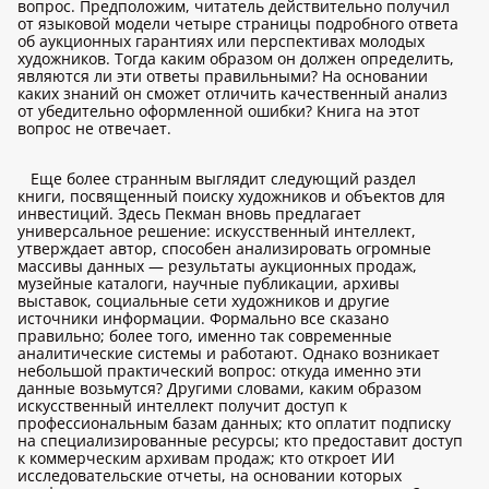
вопрос. Предположим, читатель действительно получил
от языковой модели четыре страницы подробного ответа
об аукционных гарантиях или перспективах молодых
художников. Тогда каким образом он должен определить,
являются ли эти ответы правильными? На основании
каких знаний он сможет отличить качественный анализ
от убедительно оформленной ошибки? Книга на этот
вопрос не отвечает.
Еще более странным выглядит следующий раздел
книги, посвященный поиску художников и объектов для
инвестиций. Здесь Пекман вновь предлагает
универсальное решение: искусственный интеллект,
утверждает автор, способен анализировать огромные
массивы данных — результаты аукционных продаж,
музейные каталоги, научные публикации, архивы
выставок, социальные сети художников и другие
источники информации. Формально все сказано
правильно; более того, именно так современные
аналитические системы и работают. Однако возникает
небольшой практический вопрос: откуда именно эти
данные возьмутся? Другими словами, каким образом
искусственный интеллект получит доступ к
профессиональным базам данных; кто оплатит подписку
на специализированные ресурсы; кто предоставит доступ
к коммерческим архивам продаж; кто откроет ИИ
исследовательские отчеты, на основании которых