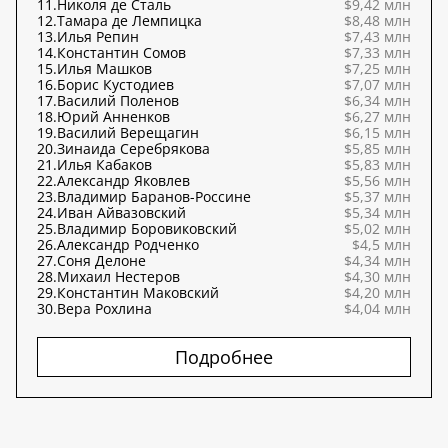
11.
Николя де Сталь
$9,42 млн
12.
Тамара де Лемпицка
$8,48 млн
13.
Илья Репин
$7,43 млн
14.
Константин Сомов
$7,33 млн
15.
Илья Машков
$7,25 млн
16.
Борис Кустодиев
$7,07 млн
17.
Василий Поленов
$6,34 млн
18.
Юрий Анненков
$6,27 млн
19.
Василий Верещагин
$6,15 млн
20.
Зинаида Серебрякова
$5,85 млн
21.
Илья Кабаков
$5,83 млн
22.
Александр Яковлев
$5,56 млн
23.
Владимир Баранов-Россине
$5,37 млн
24.
Иван Айвазовский
$5,34 млн
25.
Владимир Боровиковский
$5,02 млн
26.
Александр Родченко
$4,5 млн
27.
Соня Делоне
$4,34 млн
28.
Михаил Нестеров
$4,30 млн
29.
Константин Маковский
$4,20 млн
30.
Вера Рохлина
$4,04 млн
Подробнее