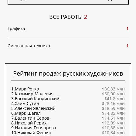
ВСЕ РАБОТЫ
2
Графика
1
Смешанная техника
1
Рейтинг продаж русских художников
1.
Марк Ротко
$86,83 млн
2.
Казимир Малевич
$60,00 млн
3.
Василий Кандинский
$41,8 млн
4.
Хаим Сутин
$28,16 млн
5.
Алексей Явленский
$18,59 млн
6.
Марк Шагал
$14,85 млн
7.
Валентин Серов
$14,51 млн
8.
Николай Рерих
$12,09 млн
9.
Наталия Гончарова
$10,88 млн
10.
Николай Фешин
$10,84 млн