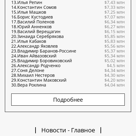
13.
Илья Репин
$7,43 млн
14.
Константин Сомов
$7,33 млн
15.
Илья Машков
$7,25 млн
16.
Борис Кустодиев
$7,07 млн
17.
Василий Поленов
$6,34 млн
18.
Юрий Анненков
$6,27 млн
19.
Василий Верещагин
$6,15 млн
20.
Зинаида Серебрякова
$5,85 млн
21.
Илья Кабаков
$5,83 млн
22.
Александр Яковлев
$5,56 млн
23.
Владимир Баранов-Россине
$5,37 млн
24.
Иван Айвазовский
$5,34 млн
25.
Владимир Боровиковский
$5,02 млн
26.
Александр Родченко
$4,5 млн
27.
Соня Делоне
$4,34 млн
28.
Михаил Нестеров
$4,30 млн
29.
Константин Маковский
$4,20 млн
30.
Вера Рохлина
$4,04 млн
Подробнее
Новости - Главное