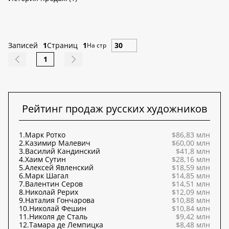
Записей
1
Страниц
1
На стр
1
Рейтинг продаж русских художников
1.
Марк Ротко
$86,83 млн
2.
Казимир Малевич
$60,00 млн
3.
Василий Кандинский
$41,8 млн
4.
Хаим Сутин
$28,16 млн
5.
Алексей Явленский
$18,59 млн
6.
Марк Шагал
$14,85 млн
7.
Валентин Серов
$14,51 млн
8.
Николай Рерих
$12,09 млн
9.
Наталия Гончарова
$10,88 млн
10.
Николай Фешин
$10,84 млн
11.
Николя де Сталь
$9,42 млн
12.
Тамара де Лемпицка
$8,48 млн