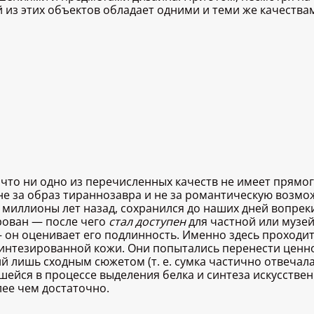
 из этих объектов обладает одними и теми же качества
;
что ни одно из перечисленных качеств не имеет прямог
не за образ тираннозавра и не за романтическую возмо
 миллионы лет назад, сохранился до наших дней вопрек
рован — после чего
стал доступен
для частной или музе
 он оценивает его подлинность. Именно здесь проходит 
синтезированной кожи. Они попытались перенести ценн
й лишь сходным сюжетом (т. е. сумка частично отвеча
ейся в процессе выделения белка и синтеза искусственн
лее чем достаточно.