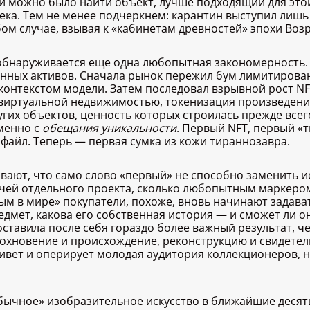
 ли можно было найти объект, лучше подходящий для это
ека. Тем не менее подчеркнем: карантин выступил лишь
бом случае, взывая к «кабинетам древностей» эпохи Во
 обнаруживается еще одна любопытная закономерность. 
нных активов. Сначала рынок пережил бум лимитирован
 контекстом модели. Затем последовал взрывной рост 
 виртуальной недвижимостью, токенизация произведени
их объектов, ценность которых строилась прежде всего
менно с
обещания уникальности
. Первый NFT, первый «
файл. Теперь — первая сумка из кожи тираннозавра.
вают, что само слово «первый» не способно заменить 
ачей отдельного проекта, сколько любопытным маркером
ым в мире» покупатели, похоже, вновь начинают задава
едмет, какова его собственная история — и сможет ли о
 оставила после себя гораздо более важный результат, 
дохновение и происхождение, реконструкцию и свидетел
ивет и оперирует молодая аудитория коллекционеров, н
«обычное» изобразительное искусство в ближайшие деся