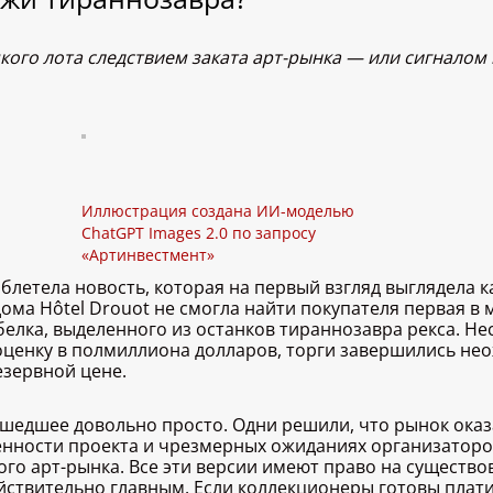
мкого лота следствием заката арт-рынка — или сигналом
Иллюстрация создана ИИ-моделью
ChatGPT Images 2.0 по запросу
«Артинвестмент»
летела новость, которая на первый взгляд выглядела к
ома Hôtel Drouot не смогла найти покупателя первая в 
белка, выделенного из останков тираннозавра рекса. 
оценку в полмиллиона долларов, торги завершились не
езервной цене.
едшее довольно просто. Одни решили, что рынок оказа
енности проекта и чрезмерных ожиданиях организаторов
 арт-рынка. Все эти версии имеют право на существова
йствительно главным. Если коллекционеры готовы плати