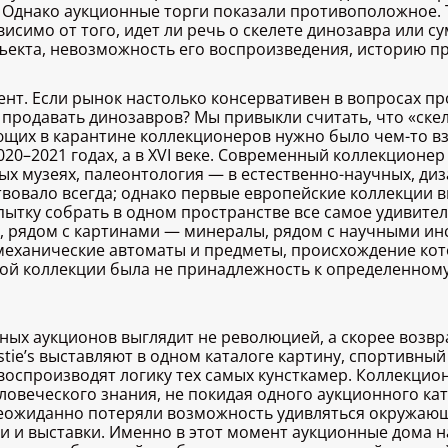
 Однако аукционные торги показали противоположное.
висимо от того, идет ли речь о скелете динозавра или с
бъекта, невозможность его воспроизведения, историю п
нт. Если рынок настолько консервативен в вопросах п
родавать динозавров? Мы привыкли считать, что «скел
ющих в карантине коллекционеров нужно было чем-то взб
в 2020–2021 годах, а в XVI веке. Современный коллекцио
ных музеях, палеонтология — в естественно-научных, ди
твовало всегда; однако первые европейские коллекции 
ытку собрать в одном пространстве все самое удивител
, рядом с картинами — минералы, рядом с научными ин
механические автоматы и предметы, происхождение кот
ой коллекции была не принадлежность к определенному
ных аукционов выглядит не революцией, а скорее возв
stie’s выставляют в одном каталоге картину, спортивны
, воспроизводят логику тех самых кунсткамер. Коллекци
овеческого знания, не покидая одного аукционного кат
неожиданно потеряли возможность удивляться окружающ
и и выставки. Именно в этот момент аукционные дома н