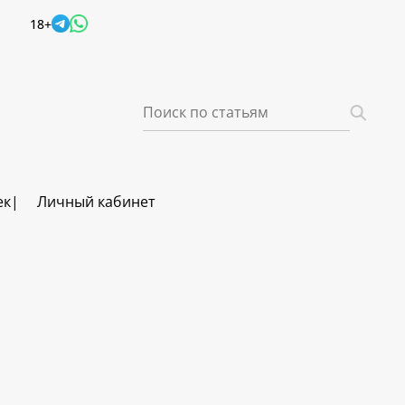
18+
ек
Личный кабинет