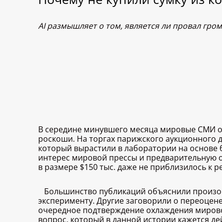
AI размышляет о том, является ли провал гро
В середине минувшего месяца мировые СМИ об
роскоши. На торгах парижского аукционного д
который вырастили в лаборатории на основе 
интерес мировой прессы и предварительную 
в размере $150 тыс. даже не приблизилось к р
Большинство публикаций объяснили произош
эксперименту. Другие заговорили о переоцен
очередное подтверждение охлаждения мирового
вопрос, который в данной истории кажется де