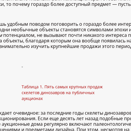
и, то почему гораздо более доступный предмет — пусть
ишь удобным поводом поговорить о гораздо более инте
одни необычные объекты становятся символами эпохи и
ым
потенциалом, не вызывают почти никакого интереса п
на объекты, благодаря которым она вообще появилась на
внимательно изучить крупнейшие продажи этого период
Таблица 1. Пять самых крупных продаж
скелетов динозавров на публичных
аукционах
ждает очевидное: за последние годы скелеты динозавро
ционирования. Если еще десять лет назад подобные пр
е аукционные дома регулярно включают палеонтологичес
ениями и предметами дизайна. При этом, несмотря на р