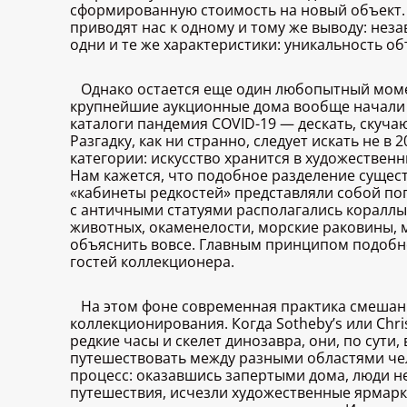
сформированную стоимость на новый объект.
приводят нас к одному и тому же выводу: неза
одни и те же характеристики: уникальность о
Однако остается еще один любопытный моме
крупнейшие аукционные дома вообще начали п
каталоги пандемия COVID-19 — дескать, скуча
Разгадку, как ни странно, следует искать не 
категории: искусство хранится в художествен
Нам кажется, что подобное разделение сущес
«кабинеты редкостей» представляли собой поп
с античными статуями располагались кораллы
животных, окаменелости, морские раковины, 
объяснить вовсе. Главным принципом подобн
гостей коллекционера.
На этом фоне современная практика смешан
коллекционирования. Когда Sotheby’s или Chri
редкие часы и скелет динозавра, они, по сути
путешествовать между разными областями чел
процесс: оказавшись запертыми дома, люди 
путешествия, исчезли художественные ярмарк