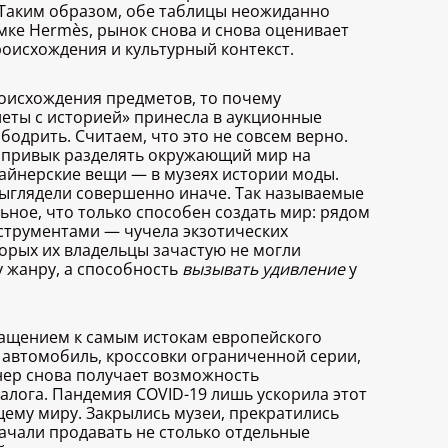
 Таким образом, обе таблицы неожиданно
умке Hermès, рынок снова и снова оценивает
роисхождения и культурный контекст.
роисхождения предметов, то почему
еты с историей» принесла в аукционные
одрить. Считаем, что это не совсем верно.
нер привык разделять окружающий мир на
зайнерские вещи — в музеях истории моды.
выглядели совершенно иначе. Так называемые
ьное, что только способен создать мир: рядом
струментами — чучела экзотических
орых их владельцы зачастую не могли
 жанру, а способность
вызывать удивление
у
ращением к самым истокам европейского
й автомобиль, кроссовки ограниченной серии,
онер снова получает возможность
алога. Пандемия COVID-19 лишь ускорила этот
ему миру. Закрылись музеи, прекратились
ачали продавать не столько отдельные