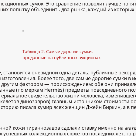
лекционных сумок. Это сравнение позволит лучше поня
вших попытку объединить два рынка, каждый из которых
Таблица 2. Самые дорогие сумки,
проданные на публичных аукционах
у, становится очевидной одна деталь: публичные рекор
изготовления. Более того, две самые дорогие сумки в 
 другим фактором — происхождением: обе они принадл
ычные (по меркам Hermès) предметы повседневного пол
териальное свидетельство жизни человека, изменившег
скелетов динозавров) главным источником стоимости ос
 историю писала кумир всех женщин Джейн Биркин, а в 
анной кожи тираннозавра сделали ставку именно на
мат
х успешных коллекционных сюжетов последних лет, то 