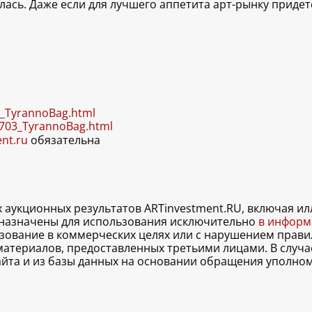
илась. Даже если для лучшего аппетита арт-рынку прид
03_TyrannoBag.html
60703_TyrannoBag.html
ent.ru
обязательна
х аукционных результатов ARTinvestment.RU, включая 
дназначены для использования исключительно
в информа
льзование в коммерческих целях или с нарушением правил
 материалов, предоставленных третьими лицами. В случ
 сайта и из базы данных на основании обращения уполно