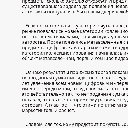
предметы, сколько
эмоцию открытия
. И вряд
существовавшего задолго до появления челов
артефакты постучались бы в наши двери в лю
Если посмотреть на эту историю чуть шире,
рынке появлялись новые категории коллекцио
не столько материалами, сколько культурным
авторства. После появились метавселенные с
предметы, цифровые аватары и множество друг
категория коллекционирования начиналась и
объект метавселенной, первый YouTube видео
Однако результаты парижских торгов показы
непроданная сумка выглядит не столько неуд
лет увлечения всем новым, цифровым и «перв
именно передо мной, откуда появился этот пр
это действительно так, то непроданная сумка
показал, что рынок по-прежнему различает в
артефакт. А главное — что этими понятиями ж
маркетинговый расчет.
Словом, для тех, кому предстоит покупать 