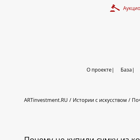
Аукци
О проекте
База
ARTinvestment.RU
Истории с искусством
Поч
Почему не купили сумку из к