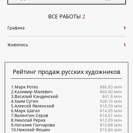
ВСЕ РАБОТЫ
2
Графика
1
Живопись
1
Рейтинг продаж русских художников
1.
Марк Ротко
$86,83 млн
2.
Казимир Малевич
$60,00 млн
3.
Василий Кандинский
$41,8 млн
4.
Хаим Сутин
$28,16 млн
5.
Алексей Явленский
$18,59 млн
6.
Марк Шагал
$14,85 млн
7.
Валентин Серов
$14,51 млн
8.
Николай Рерих
$12,09 млн
9.
Наталия Гончарова
$10,88 млн
10.
Николай Фешин
$10,84 млн