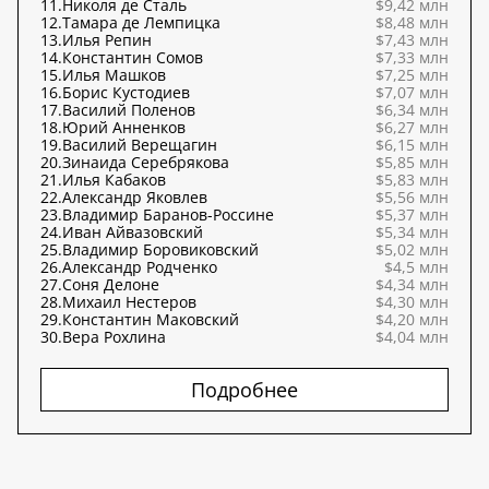
11.
Николя де Сталь
$9,42 млн
12.
Тамара де Лемпицка
$8,48 млн
13.
Илья Репин
$7,43 млн
14.
Константин Сомов
$7,33 млн
15.
Илья Машков
$7,25 млн
16.
Борис Кустодиев
$7,07 млн
17.
Василий Поленов
$6,34 млн
18.
Юрий Анненков
$6,27 млн
19.
Василий Верещагин
$6,15 млн
20.
Зинаида Серебрякова
$5,85 млн
21.
Илья Кабаков
$5,83 млн
22.
Александр Яковлев
$5,56 млн
23.
Владимир Баранов-Россине
$5,37 млн
24.
Иван Айвазовский
$5,34 млн
25.
Владимир Боровиковский
$5,02 млн
26.
Александр Родченко
$4,5 млн
27.
Соня Делоне
$4,34 млн
28.
Михаил Нестеров
$4,30 млн
29.
Константин Маковский
$4,20 млн
30.
Вера Рохлина
$4,04 млн
Подробнее