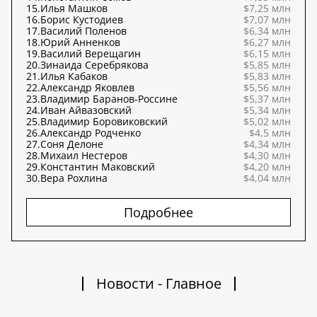
15.
Илья Машков
$7,25 млн
16.
Борис Кустодиев
$7,07 млн
17.
Василий Поленов
$6,34 млн
18.
Юрий Анненков
$6,27 млн
19.
Василий Верещагин
$6,15 млн
20.
Зинаида Серебрякова
$5,85 млн
21.
Илья Кабаков
$5,83 млн
22.
Александр Яковлев
$5,56 млн
23.
Владимир Баранов-Россине
$5,37 млн
24.
Иван Айвазовский
$5,34 млн
25.
Владимир Боровиковский
$5,02 млн
26.
Александр Родченко
$4,5 млн
27.
Соня Делоне
$4,34 млн
28.
Михаил Нестеров
$4,30 млн
29.
Константин Маковский
$4,20 млн
30.
Вера Рохлина
$4,04 млн
Подробнее
Новости - Главное