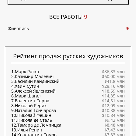
ВСЕ РАБОТЫ
9
Живопись
9
Рейтинг продаж русских художников
1.
Марк Ротко
$86,83 млн
2.
Казимир Малевич
$60,00 млн
3.
Василий Кандинский
$41,8 млн
4.
Хаим Сутин
$28,16 млн
5.
Алексей Явленский
$18,59 млн
6.
Марк Шагал
$14,85 млн
7.
Валентин Серов
$14,51 млн
8.
Николай Рерих
$12,09 млн
9.
Наталия Гончарова
$10,88 млн
10.
Николай Фешин
$10,84 млн
11.
Николя де Сталь
$9,42 млн
12.
Тамара де Лемпицка
$8,48 млн
13.
Илья Репин
$7,43 млн
14.
Константин Сомов
$7,33 млн