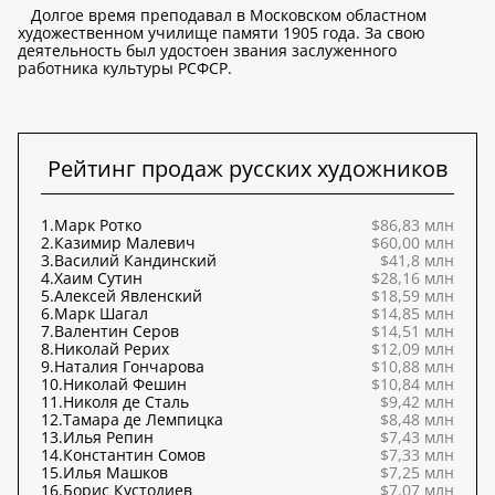
Долгое время преподавал в Московском областном
художественном училище памяти 1905 года. За свою
деятельность был удостоен звания заслуженного
работника культуры РСФСР.
Рейтинг продаж русских художников
1.
Марк Ротко
$86,83 млн
2.
Казимир Малевич
$60,00 млн
3.
Василий Кандинский
$41,8 млн
4.
Хаим Сутин
$28,16 млн
5.
Алексей Явленский
$18,59 млн
6.
Марк Шагал
$14,85 млн
7.
Валентин Серов
$14,51 млн
8.
Николай Рерих
$12,09 млн
9.
Наталия Гончарова
$10,88 млн
10.
Николай Фешин
$10,84 млн
11.
Николя де Сталь
$9,42 млн
12.
Тамара де Лемпицка
$8,48 млн
13.
Илья Репин
$7,43 млн
14.
Константин Сомов
$7,33 млн
15.
Илья Машков
$7,25 млн
16.
Борис Кустодиев
$7,07 млн