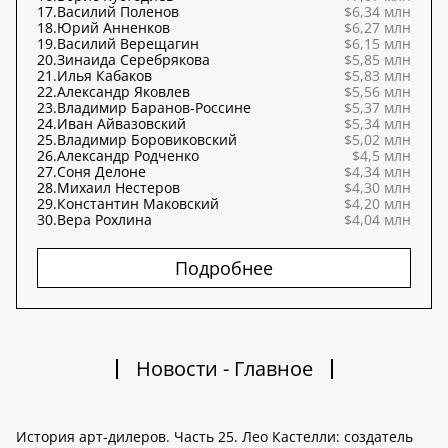
17.
Василий Поленов
$6,34 млн
18.
Юрий Анненков
$6,27 млн
19.
Василий Верещагин
$6,15 млн
20.
Зинаида Серебрякова
$5,85 млн
21.
Илья Кабаков
$5,83 млн
22.
Александр Яковлев
$5,56 млн
23.
Владимир Баранов-Россине
$5,37 млн
24.
Иван Айвазовский
$5,34 млн
25.
Владимир Боровиковский
$5,02 млн
26.
Александр Родченко
$4,5 млн
27.
Соня Делоне
$4,34 млн
28.
Михаил Нестеров
$4,30 млн
29.
Константин Маковский
$4,20 млн
30.
Вера Рохлина
$4,04 млн
Подробнее
Новости - Главное
История арт-дилеров. Часть 25. Лео Кастелли: создатель