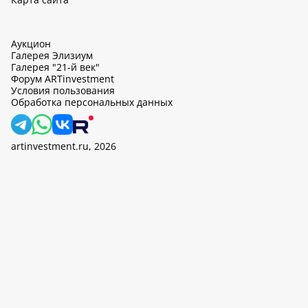
Аукцион
Галерея Элизиум
Галерея "21-й век"
Форум ARTinvestment
Условия пользования
Обработка персональных данных
artinvestment.ru, 2026
На этом сайте используются cookie, может вестись сбор данных
об IP-адресах и местоположении пользователей. Продолжив
работу с этим сайтом, вы подтверждаете свое согласие на