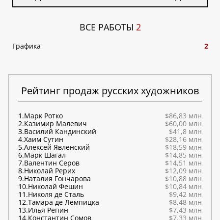
ВСЕ РАБОТЫ
2
Графика
2
Рейтинг продаж русских художников
1.
Марк Ротко
$86,83 млн
2.
Казимир Малевич
$60,00 млн
3.
Василий Кандинский
$41,8 млн
4.
Хаим Сутин
$28,16 млн
5.
Алексей Явленский
$18,59 млн
6.
Марк Шагал
$14,85 млн
7.
Валентин Серов
$14,51 млн
8.
Николай Рерих
$12,09 млн
9.
Наталия Гончарова
$10,88 млн
10.
Николай Фешин
$10,84 млн
11.
Николя де Сталь
$9,42 млн
12.
Тамара де Лемпицка
$8,48 млн
13.
Илья Репин
$7,43 млн
14.
Константин Сомов
$7,33 млн