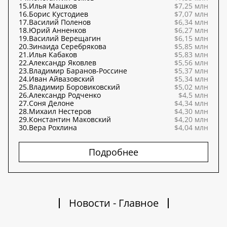
15.
Илья Машков
$7,25 млн
16.
Борис Кустодиев
$7,07 млн
17.
Василий Поленов
$6,34 млн
18.
Юрий Анненков
$6,27 млн
19.
Василий Верещагин
$6,15 млн
20.
Зинаида Серебрякова
$5,85 млн
21.
Илья Кабаков
$5,83 млн
22.
Александр Яковлев
$5,56 млн
23.
Владимир Баранов-Россине
$5,37 млн
24.
Иван Айвазовский
$5,34 млн
25.
Владимир Боровиковский
$5,02 млн
26.
Александр Родченко
$4,5 млн
27.
Соня Делоне
$4,34 млн
28.
Михаил Нестеров
$4,30 млн
29.
Константин Маковский
$4,20 млн
30.
Вера Рохлина
$4,04 млн
Подробнее
Новости - Главное