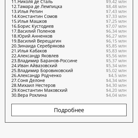
11.
Николя де Сталь
$9,42 млн
12.
Тамара де Лемпицка
$8,48 млн
13.
Илья Репин
$7,43 млн
14.
Константин Сомов
$7,33 млн
15.
Илья Машков
$7,25 млн
16.
Борис Кустодиев
$7,07 млн
17.
Василий Поленов
$6,34 млн
18.
Юрий Анненков
$6,27 млн
19.
Василий Верещагин
$6,15 млн
20.
Зинаида Серебрякова
$5,85 млн
21.
Илья Кабаков
$5,83 млн
22.
Александр Яковлев
$5,56 млн
23.
Владимир Баранов-Россине
$5,37 млн
24.
Иван Айвазовский
$5,34 млн
25.
Владимир Боровиковский
$5,02 млн
26.
Александр Родченко
$4,5 млн
27.
Соня Делоне
$4,34 млн
28.
Михаил Нестеров
$4,30 млн
29.
Константин Маковский
$4,20 млн
30.
Вера Рохлина
$4,04 млн
Подробнее