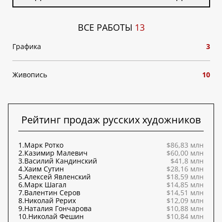
ВСЕ РАБОТЫ
13
Графика
3
Живопись
10
Рейтинг продаж русских художников
1.
Марк Ротко
$86,83 млн
2.
Казимир Малевич
$60,00 млн
3.
Василий Кандинский
$41,8 млн
4.
Хаим Сутин
$28,16 млн
5.
Алексей Явленский
$18,59 млн
6.
Марк Шагал
$14,85 млн
7.
Валентин Серов
$14,51 млн
8.
Николай Рерих
$12,09 млн
9.
Наталия Гончарова
$10,88 млн
10.
Николай Фешин
$10,84 млн