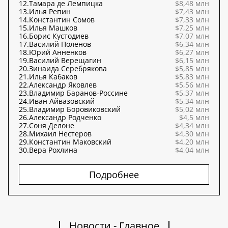
12.
Тамара де Лемпицка
$8,48 млн
13.
Илья Репин
$7,43 млн
14.
Константин Сомов
$7,33 млн
15.
Илья Машков
$7,25 млн
16.
Борис Кустодиев
$7,07 млн
17.
Василий Поленов
$6,34 млн
18.
Юрий Анненков
$6,27 млн
19.
Василий Верещагин
$6,15 млн
20.
Зинаида Серебрякова
$5,85 млн
21.
Илья Кабаков
$5,83 млн
22.
Александр Яковлев
$5,56 млн
23.
Владимир Баранов-Россине
$5,37 млн
24.
Иван Айвазовский
$5,34 млн
25.
Владимир Боровиковский
$5,02 млн
26.
Александр Родченко
$4,5 млн
27.
Соня Делоне
$4,34 млн
28.
Михаил Нестеров
$4,30 млн
29.
Константин Маковский
$4,20 млн
30.
Вера Рохлина
$4,04 млн
Подробнее
Новости - Главное