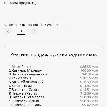
История продаж (1)
Записей
10
Страниц
1
На стр
1
Рейтинг продаж русских художников
1.
Марк Ротко
$86,83 млн
2.
Казимир Малевич
$60,00 млн
3.
Василий Кандинский
$41,8 млн
4.
Хаим Сутин
$28,16 млн
5.
Алексей Явленский
$18,59 млн
6.
Марк Шагал
$14,85 млн
7.
Валентин Серов
$14,51 млн
8.
Николай Рерих
$12,09 млн
9.
Наталия Гончарова
$10,88 млн
10.
Николай Фешин
$10,84 млн
11.
Николя де Сталь
$9,42 млн