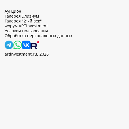
Аукцион
Галерея Элизиум
Галерея "21-й век"
Форум ARTinvestment
Условия пользования
Обработка персональных данных
artinvestment.ru, 2026
На этом сайте используются cookie, может вестись сбор данных
об IP-адресах и местоположении пользователей. Продолжив
работу с этим сайтом, вы подтверждаете свое согласие на
обработку персональных данных в соответствии с законом N
152-ФЗ «О персональных данных» и
«Политикой ООО «АртИн»