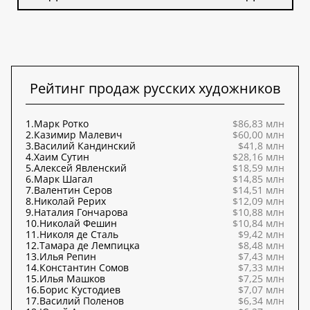
Рейтинг продаж русских художников
1.
Марк Ротко
$86,83 млн
2.
Казимир Малевич
$60,00 млн
3.
Василий Кандинский
$41,8 млн
4.
Хаим Сутин
$28,16 млн
5.
Алексей Явленский
$18,59 млн
6.
Марк Шагал
$14,85 млн
7.
Валентин Серов
$14,51 млн
8.
Николай Рерих
$12,09 млн
9.
Наталия Гончарова
$10,88 млн
10.
Николай Фешин
$10,84 млн
11.
Николя де Сталь
$9,42 млн
12.
Тамара де Лемпицка
$8,48 млн
13.
Илья Репин
$7,43 млн
14.
Константин Сомов
$7,33 млн
15.
Илья Машков
$7,25 млн
16.
Борис Кустодиев
$7,07 млн
17.
Василий Поленов
$6,34 млн