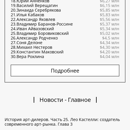
18.
Юрий Анненков
$6,27 млн
19.
Василий Верещагин
$6,15 млн
20.
Зинаида Серебрякова
$5,85 млн
21.
Илья Кабаков
$5,83 млн
22.
Александр Яковлев
$5,56 млн
23.
Владимир Баранов-Россине
$5,37 млн
24.
Иван Айвазовский
$5,34 млн
25.
Владимир Боровиковский
$5,02 млн
26.
Александр Родченко
$4,5 млн
27.
Соня Делоне
$4,34 млн
28.
Михаил Нестеров
$4,30 млн
29.
Константин Маковский
$4,20 млн
30.
Вера Рохлина
$4,04 млн
Подробнее
Новости - Главное
История арт-дилеров. Часть 25. Лео Кастелли: создатель
современного арт-рынка. Глава 3