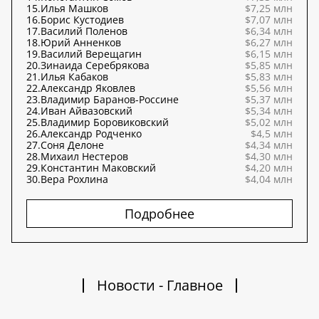
15.
Илья Машков
$7,25 млн
16.
Борис Кустодиев
$7,07 млн
17.
Василий Поленов
$6,34 млн
18.
Юрий Анненков
$6,27 млн
19.
Василий Верещагин
$6,15 млн
20.
Зинаида Серебрякова
$5,85 млн
21.
Илья Кабаков
$5,83 млн
22.
Александр Яковлев
$5,56 млн
23.
Владимир Баранов-Россине
$5,37 млн
24.
Иван Айвазовский
$5,34 млн
25.
Владимир Боровиковский
$5,02 млн
26.
Александр Родченко
$4,5 млн
27.
Соня Делоне
$4,34 млн
28.
Михаил Нестеров
$4,30 млн
29.
Константин Маковский
$4,20 млн
30.
Вера Рохлина
$4,04 млн
Подробнее
Новости - Главное