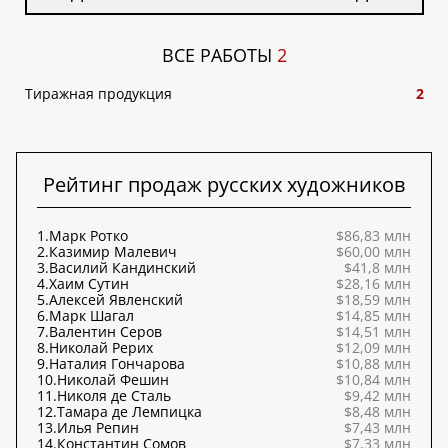
ВСЕ РАБОТЫ
2
Тиражная продукция
2
Рейтинг продаж русских художников
1.
Марк Ротко
$86,83 млн
2.
Казимир Малевич
$60,00 млн
3.
Василий Кандинский
$41,8 млн
4.
Хаим Сутин
$28,16 млн
5.
Алексей Явленский
$18,59 млн
6.
Марк Шагал
$14,85 млн
7.
Валентин Серов
$14,51 млн
8.
Николай Рерих
$12,09 млн
9.
Наталия Гончарова
$10,88 млн
10.
Николай Фешин
$10,84 млн
11.
Николя де Сталь
$9,42 млн
12.
Тамара де Лемпицка
$8,48 млн
13.
Илья Репин
$7,43 млн
14.
Константин Сомов
$7,33 млн