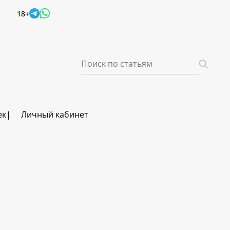
18+
ек
Личный кабинет