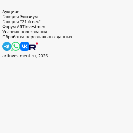
Аукцион
Галерея Элизиум
Галерея "21-й век"
Форум ARTinvestment
Условия пользования
Обработка персональных данных
artinvestment.ru, 2026
. Продолжив работу с этим сайтом, вы подтверждаете
 и
«Политикой ООО «АртИн» в отношении обработки