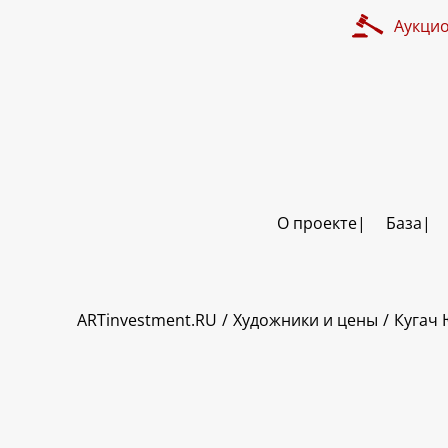
Аукци
О проекте
База
ART INVESTMENT
ARTinvestment.RU
Художники и цены
Кугач