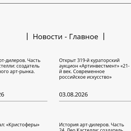
Новости - Главное
рт-дилеров. Часть
Открыт 319-й кураторский
стелли: создатель
аукцион «Артинвестмент» «21-
ого арт-рынка.
й век. Современное
российское искусство»
26
03.08.2026
ал: «Кристоферы»
История арт-дилеров. Часть
24. Лео Кастелли: создатель