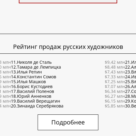
Рейтинг продаж русских художников
3 млн
11.
Николя де Сталь
$9,42 млн
21.
Ил
0 млн
12.
Тамара де Лемпицка
$8,48 млн
22.
Ал
8 млн
13.
Илья Репин
$7,43 млн
23.
В
6 млн
14.
Константин Сомов
$7,33 млн
24.
И
9 млн
15.
Илья Машков
$7,25 млн
25.
В
5 млн
16.
Борис Кустодиев
$7,07 млн
26.
Ал
1 млн
17.
Василий Поленов
$6,34 млн
27.
С
9 млн
18.
Юрий Анненков
$6,27 млн
28.
М
8 млн
19.
Василий Верещагин
$6,15 млн
29.
К
4 млн
20.
Зинаида Серебрякова
$5,85 млн
30.
Ве
Подробнее