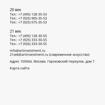
20 век
Тел.: +7 (495) 128-35-53
Тел.: +7 (925) 905-35-53
Тел.: +7 (925) 075-35-53
21 век
Тел.: +7 (495) 128-30-55
Тел.: +7 (925) 333-30-55
Тел.: +7 (926) 333-30-55
info@artinvestment.ru
21vek@artinvestment.ru (современное искусство)
Адрес 105064, Москва, Гороховский переулок, дом 7
Карта сайта
р данных об IP-адресах и местоположении пользователей
тветствии с законом N 152-ФЗ «О персональных данных»
OK