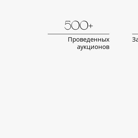
500+
Проведенных
З
аукционов