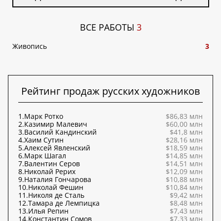
ВСЕ РАБОТЫ
3
Живопись
3
Рейтинг продаж русских художников
1.
Марк Ротко
$86,83 млн
2.
Казимир Малевич
$60,00 млн
3.
Василий Кандинский
$41,8 млн
4.
Хаим Сутин
$28,16 млн
5.
Алексей Явленский
$18,59 млн
6.
Марк Шагал
$14,85 млн
7.
Валентин Серов
$14,51 млн
8.
Николай Рерих
$12,09 млн
9.
Наталия Гончарова
$10,88 млн
10.
Николай Фешин
$10,84 млн
11.
Николя де Сталь
$9,42 млн
12.
Тамара де Лемпицка
$8,48 млн
13.
Илья Репин
$7,43 млн
14.
Константин Сомов
$7,33 млн