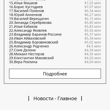
15.
Илья Машков
$7,25 млн
16.
Борис Кустодиев
$7,07 млн
17.
Василий Поленов
$6,34 млн
18.
Юрий Анненков
$6,27 млн
19.
Василий Верещагин
$6,15 млн
20.
Зинаида Серебрякова
$5,85 млн
21.
Илья Кабаков
$5,83 млн
22.
Александр Яковлев
$5,56 млн
23.
Владимир Баранов-Россине
$5,37 млн
24.
Иван Айвазовский
$5,34 млн
25.
Владимир Боровиковский
$5,02 млн
26.
Александр Родченко
$4,5 млн
27.
Соня Делоне
$4,34 млн
28.
Михаил Нестеров
$4,30 млн
29.
Константин Маковский
$4,20 млн
30.
Вера Рохлина
$4,04 млн
Подробнее
Новости - Главное