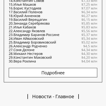
14.
Константин Сомов
$7,33 млн
15.
Илья Машков
$7,25 млн
16.
Борис Кустодиев
$7,07 млн
17.
Василий Поленов
$6,34 млн
18.
Юрий Анненков
$6,27 млн
19.
Василий Верещагин
$6,15 млн
20.
Зинаида Серебрякова
$5,85 млн
21.
Илья Кабаков
$5,83 млн
22.
Александр Яковлев
$5,56 млн
23.
Владимир Баранов-Россине
$5,37 млн
24.
Иван Айвазовский
$5,34 млн
25.
Владимир Боровиковский
$5,02 млн
26.
Александр Родченко
$4,5 млн
27.
Соня Делоне
$4,34 млн
28.
Михаил Нестеров
$4,30 млн
29.
Константин Маковский
$4,20 млн
30.
Вера Рохлина
$4,04 млн
Подробнее
Новости - Главное