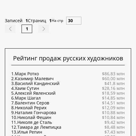
Записей
1
Страниц
1
На стр
1
Рейтинг продаж русских художников
1.
Марк Ротко
$86,83 млн
2.
Казимир Малевич
$60,00 млн
3.
Василий Кандинский
$41,8 млн
4.
Хаим Сутин
$28,16 млн
5.
Алексей Явленский
$18,59 млн
6.
Марк Шагал
$14,85 млн
7.
Валентин Серов
$14,51 млн
8.
Николай Рерих
$12,09 млн
9.
Наталия Гончарова
$10,88 млн
10.
Николай Фешин
$10,84 млн
11.
Николя де Сталь
$9,42 млн
12.
Тамара де Лемпицка
$8,48 млн
13.
Илья Репин
$7,43 млн