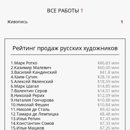
ВСЕ РАБОТЫ
1
Живопись
1
Рейтинг продаж русских художников
1.
Марк Ротко
$86,83 млн
2.
Казимир Малевич
$60,00 млн
3.
Василий Кандинский
$41,8 млн
4.
Хаим Сутин
$28,16 млн
5.
Алексей Явленский
$18,59 млн
6.
Марк Шагал
$14,85 млн
7.
Валентин Серов
$14,51 млн
8.
Николай Рерих
$12,09 млн
9.
Наталия Гончарова
$10,88 млн
10.
Николай Фешин
$10,84 млн
11.
Николя де Сталь
$9,42 млн
12.
Тамара де Лемпицка
$8,48 млн
13.
Илья Репин
$7,43 млн
14.
Константин Сомов
$7,33 млн
15.
Илья Машков
$7,25 млн