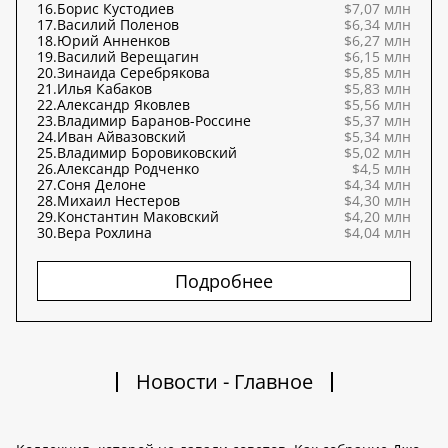
16.
Борис Кустодиев
$7,07 млн
17.
Василий Поленов
$6,34 млн
18.
Юрий Анненков
$6,27 млн
19.
Василий Верещагин
$6,15 млн
20.
Зинаида Серебрякова
$5,85 млн
21.
Илья Кабаков
$5,83 млн
22.
Александр Яковлев
$5,56 млн
23.
Владимир Баранов-Россине
$5,37 млн
24.
Иван Айвазовский
$5,34 млн
25.
Владимир Боровиковский
$5,02 млн
26.
Александр Родченко
$4,5 млн
27.
Соня Делоне
$4,34 млн
28.
Михаил Нестеров
$4,30 млн
29.
Константин Маковский
$4,20 млн
30.
Вера Рохлина
$4,04 млн
Подробнее
Новости - Главное