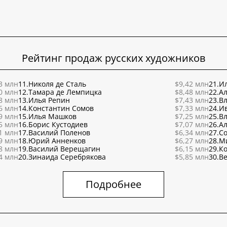
Рейтинг продаж русских художников
3 млн
11.
Николя де Сталь
$9,42 млн
21.
Ил
0 млн
12.
Тамара де Лемпицка
$8,48 млн
22.
Ал
8 млн
13.
Илья Репин
$7,43 млн
23.
В
6 млн
14.
Константин Сомов
$7,33 млн
24.
И
9 млн
15.
Илья Машков
$7,25 млн
25.
В
5 млн
16.
Борис Кустодиев
$7,07 млн
26.
Ал
1 млн
17.
Василий Поленов
$6,34 млн
27.
С
9 млн
18.
Юрий Анненков
$6,27 млн
28.
М
8 млн
19.
Василий Верещагин
$6,15 млн
29.
К
4 млн
20.
Зинаида Серебрякова
$5,85 млн
30.
Ве
Подробнее