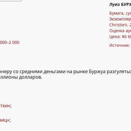
Луиз БУР
Бумага, су
Экземпляр
Christie’s.
Оценка аук
Цена: $6 6
 000–2 000
Источник
неру со средними деньгами на рынке Буржуа разгулятьс
иллионы долларов.
етки»
;
ниц»
;