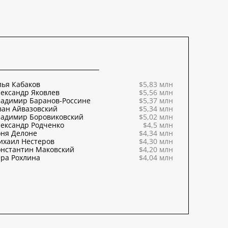
ья Кабаков
$5,83 млн
ександр Яковлев
$5,56 млн
ладимир Баранов-Россине
$5,37 млн
ван Айвазовский
$5,34 млн
ладимир Боровиковский
$5,02 млн
ександр Родченко
$4,5 млн
оня Делоне
$4,34 млн
ихаил Нестеров
$4,30 млн
онстантин Маковский
$4,20 млн
ра Рохлина
$4,04 млн