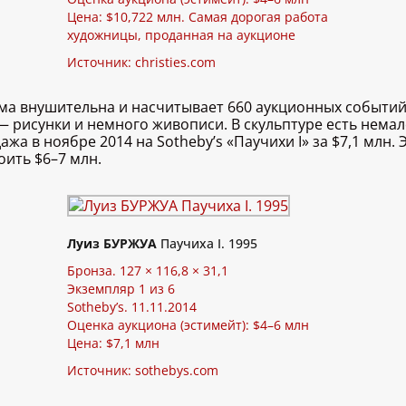
Цена: $10,722 млн. Самая дорогая работа
художницы, проданная на аукционе
Источник:
christies.com
ьма внушительна и насчитывает 660 аукционных событий
 — рисунки и немного живописи. В скульптуре есть немал
а в ноябре 2014 на Sotheby’s «Паучихи I» за $7,1 млн.
оить $6–7 млн.
Луиз БУРЖУА
Паучиха I. 1995
Бронза. 127 × 116,8 × 31,1
Экземпляр 1 из 6
Sotheby’s. 11.11.2014
Оценка аукциона (эстимейт): $4–6 млн
Цена: $7,1 млн
Источник:
sothebys.com