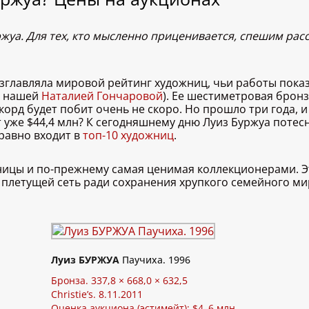
жуа. Для тех, кто мысленно приценивается, спешим расс
возглавляла мировой рейтинг художниц, чьи работы пок
 с нашей
Наталией Гончаровой
). Ее шестиметровая бронз
о рекорд будет побит очень не скоро. Но прошло три года,
 уже $44,4 млн? К сегодняшнему дню Луиз Буржуа потес
 равно входит в
топ-10 художниц
.
ницы и по-прежнему самая ценимая коллекционерами. Э
 плетущей сеть ради сохранения хрупкого семейного ми
Луиз БУРЖУА
Паучиха. 1996
Бронза. 337,8 × 668,0 × 632,5
Christie’s. 8.11.2011
Оценка аукциона (эстимейт): $4–6 млн