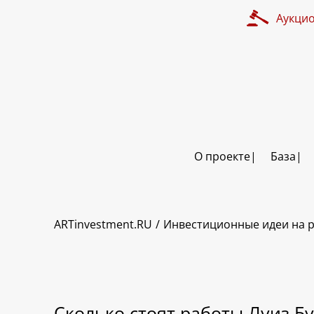
Аукци
О проекте
База
ARTinvestment.RU
Инвестиционные идеи на р
Сколько стоят работы Луиз Б