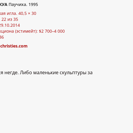
ЖУА
Паучиха. 1995
хая игла. 40,5 × 30
 22 из 35
 29.10.2014
циона (эстимейт): $2 700–4 000
86
:
christies.com
я негде. Либо маленькие скульптуры за