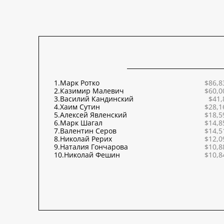
1.
Марк Ротко
$86,8
2.
Казимир Малевич
$60,0
3.
Василий Кандинский
$41,
4.
Хаим Сутин
$28,1
5.
Алексей Явленский
$18,5
6.
Марк Шагал
$14,8
7.
Валентин Серов
$14,5
8.
Николай Рерих
$12,0
9.
Наталия Гончарова
$10,8
10.
Николай Фешин
$10,8