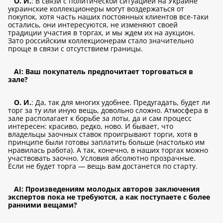
О. И.
: В связи с политической ситуацией на Украине
украинские коллекционеры могут воздержаться от
покупок, хотя часть наших постоянных клиентов все-таки
остались, они интересуются, не изменяют своей
традиции участия в торгах, и мы ждем их на аукцион.
Зато российским коллекционерам стало значительно
проще в связи с отсутствием границы.
AI: Ваш покупатель предпочитает торговаться в
зале?
О. И.
: Да, так для многих удобнее. Предугадать, будет ли
торг за ту или иную вещь, довольно сложно. Атмосфера в
зале располагает к борьбе за лоты, да и сам процесс
интересен: красиво, редко, ново. И бывает, что
владельцы заочных ставок проигрывают торги, хотя в
принципе были готовы заплатить больше (настолько им
нравилась работа). А так, конечно, в наших торгах можно
участвовать заочно. Условия абсолютно прозрачные.
Если не будет торга — вещь вам достанется по старту.
AI: Произведениям молодых авторов заключения
экспертов пока не требуются, а как поступаете с более
ранними вещами?