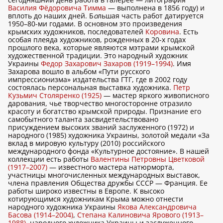
Василия Фёдоровича Тимма
— выполнена в 1856 году) и
вплоть до наших дней. Б
о
льшая часть работ датируется
1950–80-ми годами. В основном это произведения
крымских художников, последователей
Коровина
. Есть
особая плеяда художников, рожденных в 20-х годах
прошлого века, которые являются мэтрами крымской
художественной традиции. Это народный художник
Украины
Федор Захарович Захаров (1919–1994)
. Имя
Захарова вошло в альбом «Пути русского
импрессионизма» издательства ГТГ, где в 2002 году
состоялась персональная выставка художника.
Петр
Кузьмич Столяренко (1925)
— мастер яркого живописного
дарования, чье творчество многосторонне отразило
красоту и богатство крымской природы. Признание его
самобытного таланта засвидетельствовано
присуждением высоких званий заслуженного (1972) и
народного (1985) художника Украины, золотой медали «За
вклад в мировую культуру (2010) российского
международного фонда «Культурное достояние». В нашей
коллекции есть работы
Валентины Петровны Цветковой
(1917–2007)
— известного мастера натюрморта,
участницы многочисленных международных выставок,
члена правления Общества дружбы СССР — Франция. Ее
работы широко известны в Европе. К высоко
котирующимся художникам Крыма можно отнести
народного художника Украины
Якова Александровича
Басова (1914–2004)
,
Степана Калиновича Ярового (1913–
1988)
, народного художника Украины и заслуженного