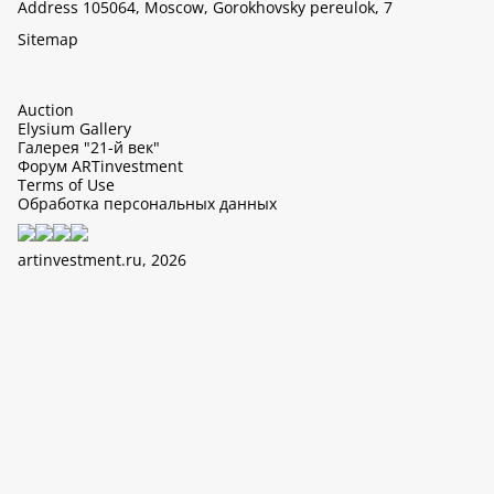
Address 105064, Moscow, Gorokhovsky pereulok, 7
Sitemap
Auction
Elysium Gallery
Галерея "21-й век"
Форум ARTinvestment
Terms of Use
Обработка персональных данных
artinvestment.ru, 2026
This site uses cookies, it can collect data about IP addresses and
users. N 152-FZ «On Personal Data» and continue working with