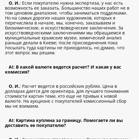
О. И.
: Если покупателю нужна экспертиза, у нас есть
возможность ее заказать. Большинство наших работ не в
том ценовом диапазоне, чтобы заниматься подделками.
Но на самых дорогих наших художников, которых я
перечисляла в начале, мы, конечно, заказываем и
биохимические, и искусствоведческие заключения. За
искусствоведческими заключениями мы обращаемся в
муниципальные крымские музеи, химический анализ
раньше делали в Киеве; после присоединения пока
посылать туда картины не приходилось, но думаю, что
этот вопрос мы решим.
AI: В какой валюте ведется расчет? И какая у вас
комиссия?
О. И.
: Расчет ведется в российских рублях. Цена в
долларах дается для ориентира, для лучшего понимания
стоимости картин теми, кто еще не привык к новой
валюте. На аукционе с покупателей комиссионный сбор
мы не взимаем.
AI: Картина куплена за границу. Помогаете ли вы
доставить ее покупателю?