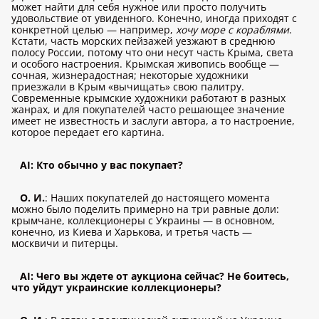
может найти для себя нужное или просто получить
удовольствие от увиденного. Конечно, иногда приходят с
конкретной целью — например,
хочу море с кораблями
.
Кстати, часть морских пейзажей уезжают в среднюю
полосу России, потому что они несут часть Крыма, света
и особого настроения. Крымская живопись вообще —
сочная, жизнерадостная; некоторые художники
приезжали в Крым «вычищать» свою палитру.
Современные крымские художники работают в разных
жанрах, и для покупателей часто решающее значение
имеет не известность и заслуги автора, а то настроение,
которое передает его картина.
AI: Кто обычно у вас покупает?
О. И.
: Наших покупателей до настоящего момента
можно было поделить примерно на три равные доли:
крымчане, коллекционеры с Украины — в основном,
конечно, из Киева и Харькова, и третья часть —
москвичи и питерцы.
AI: Чего вы ждете от аукциона сейчас? Не боитесь,
что уйдут украинские коллекционеры?