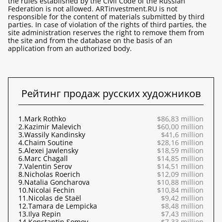
the rules established by the Civil Code of the Russian
Federation is not allowed. ARTinvestment.RU is not
responsible for the content of materials submitted by third
parties. In case of violation of the rights of third parties, the
site administration reserves the right to remove them from
the site and from the database on the basis of an
application from an authorized body.
Рейтинг продаж русских художников
1.
Mark Rothko
$86,83 million
2.
Kazimir Malevich
$60,00 million
3.
Wassily Kandinsky
$41,6 million
4.
Chaim Soutine
$28,16 million
5.
Alexei Jawlensky
$18,59 million
6.
Marc Chagall
$14,85 million
7.
Valentin Serov
$14,51 million
8.
Nicholas Roerich
$12,09 million
9.
Natalia Goncharova
$10,88 million
10.
Nicolai Fechin
$10,84 million
11.
Nicolas de Staël
$9,42 million
12.
Tamara de Lempicka
$8,48 million
13.
Ilya Repin
$7,43 million
14.
Konstantin Somov
$7,33 million