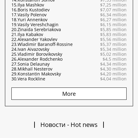
15.
Ilya Mashkov
$7,25 million
16.
Boris Kustodiev
$7,07 million
17.
Vasily Polenov
$6,34 million
18.
Yuri Annenkov
$6,27 million
19.
Vasily Vereshchagin
$6,15 million
20.
Zinaida Serebriakova
$5,85 million
21.
Ilya Kabakov
$5,83 million
22.
Alexander Yakovlev
$5,56 million
23.
Wladimir Baranoff-Rossine
$5,37 million
24.
Ivan Aivazovsky
$5,34 million
25.
Vladimir Borovikovsky
$5,02 million
26.
Alexander Rodchenko
$4,5 million
27.
Sonia Delaunay
$4,34 million
28.
Mikhail Nesterov
$4,30 million
29.
Konstantin Makovsky
$4,20 million
30.
Vera Rockline
$4,04 million
More
Новости - Hot news