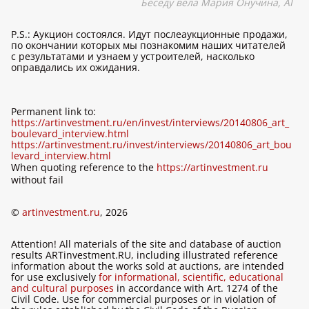
Беседу вела Мария Онучина,
AI
P.S.: Аукцион состоялся. Идут послеаукционные продажи,
по окончании которых мы познакомим наших читателей
с результатами и узнаем у устроителей, насколько
оправдались их ожидания.
Permanent link to:
https://artinvestment.ru/en/invest/interviews/20140806_art_
boulevard_interview.html
https://artinvestment.ru/invest/interviews/20140806_art_bou
levard_interview.html
When quoting reference to the
https://artinvestment.ru
without fail
©
artinvestment.ru
, 2026
Attention! All materials of the site and database of auction
results ARTinvestment.RU, including illustrated reference
information about the works sold at auctions, are intended
for use exclusively
for informational, scientific, educational
and cultural purposes
in accordance with Art. 1274 of the
Civil Code. Use for commercial purposes or in violation of