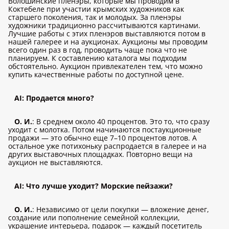
Волошинские пленэры, которые мы проводим в
Коктебеле при участии крымских художников как
старшего поколения, так и молодых. За пленэры
художники традиционно рассчитываются картинами.
Лучшие работы с этих пленэров выставляются потом в
нашей галерее и на аукционах. Аукционы мы проводим
всего один раз в год, проводить чаще пока что не
планируем. К составлению каталога мы подходим
обстоятельно. Аукцион привлекателен тем, что можно
купить качественные работы по доступной цене.
AI: Продается много?
О. И.
: В среднем около 40 процентов. Это то, что сразу
уходит с молотка. Потом начинаются постаукционные
продажи — это обычно еще 7–10 процентов лотов. А
остальное уже потихоньку распродается в галерее и на
других выставочных площадках. Повторно вещи на
аукцион не выставляются.
AI: Что лучше уходит? Морские пейзажи?
О. И.
: Независимо от цели покупки — вложение денег,
создание или пополнение семейной коллекции,
украшение интерьера, подарок — каждый посетитель