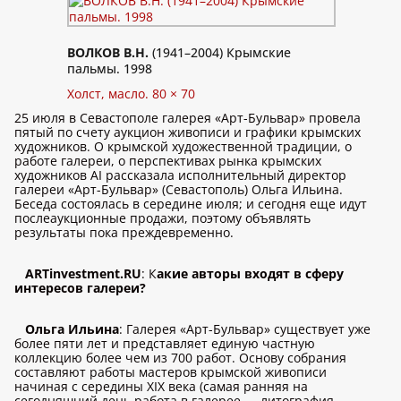
ВОЛКОВ В.Н.
(1941–2004) Крымские
пальмы. 1998
Холст, масло. 80 × 70
25 июля в Севастополе галерея «Арт-Бульвар» провела
пятый по счету аукцион живописи и графики крымских
художников. О крымской художественной традиции, о
работе галереи, о перспективах рынка крымских
художников AI рассказала исполнительный директор
галереи «Арт-Бульвар» (Севастополь) Ольга Ильина.
Беседа состоялась в середине июля; и сегодня еще идут
послеаукционные продажи, поэтому объявлять
результаты пока преждевременно.
ARTinvestment.RU
: К
акие авторы входят в сферу
интересов галереи?
Ольга Ильина
: Галерея «Арт-Бульвар» существует уже
более пяти лет и представляет единую частную
коллекцию более чем из 700 работ. Основу собрания
составляют работы мастеров крымской живописи
начиная с середины XIX века (самая ранняя на
сегодняшний день работа в галерее — литография