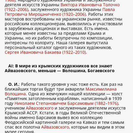
деятеля искусств Украины
Виктора Ивановича Толочко
(1922–2006)
, заслуженного художника Украины
Павла
Петровича Мирошниченко (1920–2006)
. Работы этих
мастеров востребованы на украинском рынке, известны
российским коллекционерам, вывозились и участвовали
в зарубежных аукционах и выставках. Есть имена,
которые менее известны за пределами Крыма и
Украины, но их работы безупречны по композиции,
интересны по колориту. Наша галерея выпустила
персональный каталог одного из таких художников,
Сергея Ивановича Бакаева (1922–2010)
.
AI: В мире из крымских художников все знают
Айвазовского, меньше — Волошина, Богаевского
О. И.
: Работы такого уровня у нас тоже есть. Как раз на
ближайших торгах будут три акварели
Максимилиана
Волошина
. Одна из жемчужин нашей коллекции — холст
«Памятник затопленным кораблям», написанный в 1939
году
Николаем Степановичем Барсамовым (1882–1976)
,
учеником
Айвазовского
и заслуженным деятелем искусств
Крымской АССР. Кстати, в годы Великой Отечественной
войны именно Барсамов вывез всю коллекцию
Феодосийской картинной галереи на Кавказ и тем самым
спас все полотна
Айвазовского
, которые мы видим в этом
музее сегодня.