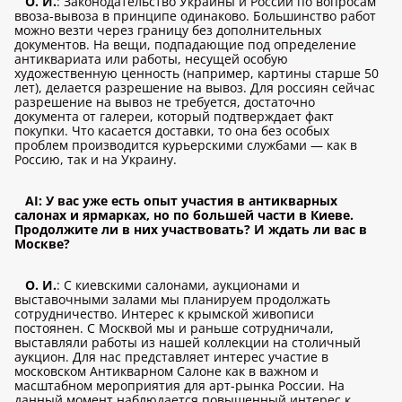
О. И.
: Законодательство Украины и России по вопросам
ввоза-вывоза в принципе одинаково. Большинство работ
можно везти через границу без дополнительных
документов. На вещи, подпадающие под определение
антиквариата или работы, несущей особую
художественную ценность (например, картины старше 50
лет), делается разрешение на вывоз. Для россиян сейчас
разрешение на вывоз не требуется, достаточно
документа от галереи, который подтверждает факт
покупки. Что касается доставки, то она без особых
проблем производится курьерскими службами — как в
Россию, так и на Украину.
AI: У вас уже есть опыт участия в антикварных
салонах и ярмарках, но по большей части в Киеве.
Продолжите ли в них участвовать? И ждать ли вас в
Москве?
О. И.
: С киевскими салонами, аукционами и
выставочными залами мы планируем продолжать
сотрудничество. Интерес к крымской живописи
постоянен. С Москвой мы и раньше сотрудничали,
выставляли работы из нашей коллекции на столичный
аукцион. Для нас представляет интерес участие в
московском Антикварном Салоне как в важном и
масштабном мероприятия для арт-рынка России. На
данный момент наблюдается повышенный интерес к