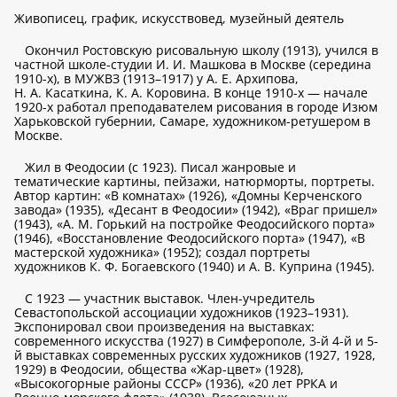
Живописец, график, искусствовед, музейный деятель
Окончил Ростовскую рисовальную школу (1913), учился в
частной школе-студии И. И. Машкова в Москве (середина
1910-х), в МУЖВЗ (1913–1917) у А. Е. Архипова,
Н. А. Касаткина, К. А. Коровина. В конце 1910-х — начале
1920-х работал преподавателем рисования в городе Изюм
Харьковской губернии, Самаре, художником-ретушером в
Москве.
Жил в Феодосии (с 1923). Писал жанровые и
тематические картины, пейзажи, натюрморты, портреты.
Автор картин: «В комнатах» (1926), «Домны Керченского
завода» (1935), «Десант в Феодосии» (1942), «Враг пришел»
(1943), «А. М. Горький на постройке Феодосийского порта»
(1946), «Восстановление Феодосийского порта» (1947), «В
мастерской художника» (1952); создал портреты
художников К. Ф. Богаевского (1940) и А. В. Куприна (1945).
С 1923 — участник выставок. Член-учредитель
Севастопольской ассоциации художников (1923–1931).
Экспонировал свои произведения на выставках:
современного искусства (1927) в Симферополе, 3-й 4-й и 5-
й выставках современных русских художников (1927, 1928,
1929) в Феодосии, общества «Жар-цвет» (1928),
«Высокогорные районы СССР» (1936), «20 лет РРКА и