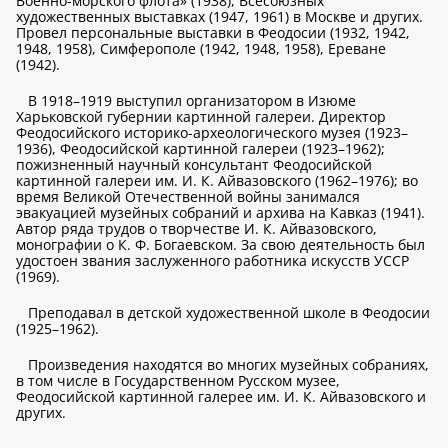
Военно-морского флота» (1938), Всесоюзных
художественных выставках (1947, 1961) в Москве и других.
Провел персональные выставки в Феодосии (1932, 1942,
1948, 1958), Симферополе (1942, 1948, 1958), Ереване
(1942).
В 1918–1919 выступил организатором в Изюме
Харьковской губернии картинной галереи. Директор
Феодосийского историко-археологического музея (1923–
1936), Феодосийской картинной галереи (1923–1962);
пожизненный научный консультант Феодосийской
картинной галереи им. И. К. Айвазовского (1962–1976); во
время Великой Отечественной войны занимался
эвакуацией музейных собраний и архива на Кавказ (1941).
Автор ряда трудов о творчестве И. К. Айвазовского,
монографии о К. Ф. Богаевском. За свою деятельность был
удостоен звания заслуженного работника искусств УССР
(1969).
Преподавал в детской художественной школе в Феодосии
(1925–1962).
Произведения находятся во многих музейных собраниях,
в том числе в Государственном Русском музее,
Феодосийской картинной галерее им. И. К. Айвазовского и
других.