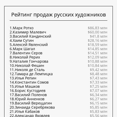
Рейтинг продаж русских художников
1.
Марк Ротко
$86,83 млн
2.
Казимир Малевич
$60,00 млн
3.
Василий Кандинский
$41,8 млн
4.
Хаим Сутин
$28,16 млн
5.
Алексей Явленский
$18,59 млн
6.
Марк Шагал
$14,85 млн
7.
Валентин Серов
$14,51 млн
8.
Николай Рерих
$12,09 млн
9.
Наталия Гончарова
$10,88 млн
10.
Николай Фешин
$10,84 млн
11.
Николя де Сталь
$9,42 млн
12.
Тамара де Лемпицка
$8,48 млн
13.
Илья Репин
$7,43 млн
14.
Константин Сомов
$7,33 млн
15.
Илья Машков
$7,25 млн
16.
Борис Кустодиев
$7,07 млн
17.
Василий Поленов
$6,34 млн
18.
Юрий Анненков
$6,27 млн
19.
Василий Верещагин
$6,15 млн
20.
Зинаида Серебрякова
$5,85 млн
21.
Илья Кабаков
$5,83 млн
22.
Александр Яковлев
$5,56 млн