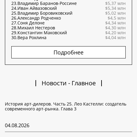
23.
Владимир Баранов-Россине
$5,37 млн
24.
Иван Айвазовский
$5,34 млн
25.
Владимир Боровиковский
$5,02 млн
26.
Александр Родченко
$4,5 млн
27.
Соня Делоне
$4,34 млн
28.
Михаил Нестеров
$4,30 млн
29.
Константин Маковский
$4,20 млн
30.
Вера Рохлина
$4,04 млн
Подробнее
Новости - Главное
История арт-дилеров. Часть 25. Лео Кастелли: создатель
современного арт-рынка. Глава 3
04.08.2026