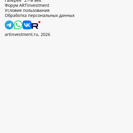
Галерея "21-й век"
Форум ARTinvestment
Условия пользования
Обработка персональных данных
artinvestment.ru, 2026
На этом сайте используются cookie, может вестись сбор данных
об IP-адресах и местоположении пользователей. Продолжив
работу с этим сайтом, вы подтверждаете свое согласие на
обработку персональных данных в соответствии с законом N
152-ФЗ «О персональных данных» и
«Политикой ООО «АртИн»
в отношении обработки персональных данных».
OK