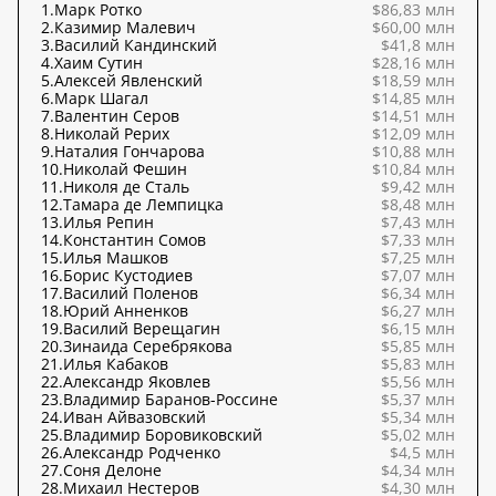
1.
Марк Ротко
$86,83 млн
2.
Казимир Малевич
$60,00 млн
3.
Василий Кандинский
$41,8 млн
4.
Хаим Сутин
$28,16 млн
5.
Алексей Явленский
$18,59 млн
6.
Марк Шагал
$14,85 млн
7.
Валентин Серов
$14,51 млн
8.
Николай Рерих
$12,09 млн
9.
Наталия Гончарова
$10,88 млн
10.
Николай Фешин
$10,84 млн
11.
Николя де Сталь
$9,42 млн
12.
Тамара де Лемпицка
$8,48 млн
13.
Илья Репин
$7,43 млн
14.
Константин Сомов
$7,33 млн
15.
Илья Машков
$7,25 млн
16.
Борис Кустодиев
$7,07 млн
17.
Василий Поленов
$6,34 млн
18.
Юрий Анненков
$6,27 млн
19.
Василий Верещагин
$6,15 млн
20.
Зинаида Серебрякова
$5,85 млн
21.
Илья Кабаков
$5,83 млн
22.
Александр Яковлев
$5,56 млн
23.
Владимир Баранов-Россине
$5,37 млн
24.
Иван Айвазовский
$5,34 млн
25.
Владимир Боровиковский
$5,02 млн
26.
Александр Родченко
$4,5 млн
27.
Соня Делоне
$4,34 млн
28.
Михаил Нестеров
$4,30 млн