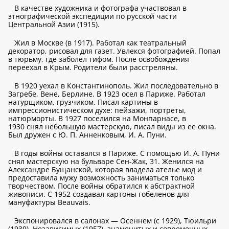
В качестве художника и фотографа участвовал в
этнографической экспедиции по русской части
Центральной Азии (1915).
Жил в Москве (в 1917). Работал как театральный
декоратор, рисовал для газет. Увлекся фотографией. Попал
в тюрьму, где заболел тифом. После освобождения
переехал в Крым. Родители были расстреляны.
В 1920 уехал в Константинополь. Жил последовательно в
Загребе, Вене, Берлине. В 1923 осел в Париже. Работал
натурщиком, грузчиком. Писал картины в
импрессионистическом духе: пейзажи, портреты,
натюрморты. В 1927 поселился на Монпарнасе, в
1930 снял небольшую мастерскую, писал виды из ее окна.
Был дружен с Ю. П. Анненковым, И. А. Пуни.
В годы войны оставался в Париже. С помощью И. А. Пуни
снял мастерскую на бульваре Сен-Жак, 31. Женился на
Александре Бущанской, которая владела ателье мод и
предоставила мужу возможность заниматься только
творчеством. После войны обратился к абстрактной
живописи. С 1952 создавал картоны гобеленов для
мануфактуры Beauvais.
Экспонировался в салонах — Осеннем (с 1929), Тюильри
(1939), Независимых (1957), знаменитых и современных