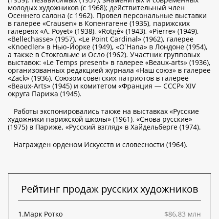
молодых художников (с 1968); действительный член
Осеннего салона (с 1962). Провел персональные выставки
в галерее «Crausen» в Копенгагене (1935), парижских
галереях «A. Poyet» (1938), «Rotgé» (1943), «Pierre» (1949),
«Bellechasse» (1957), «Le Point Cardinal» (1962), галерее
«Knoedler» в Нью-Йорке (1949), «O`Hana» в Лондоне (1954),
а также в Стокгольме и Осло (1962). Участник групповых
выставок: «Le Temps present» в галерее «Beaux-arts» (1936),
организованных редакцией журнала «Наш союз» в галерее
«Zack» (1936), Союзом советских патриотов в галерее
«Beaux-Arts» (1945) и комитетом «Франция — СССР» XIV
округа Парижа (1945).
Работы экспонировались также на выставках «Русские
художники парижской школы» (1961), «Снова русские»
(1975) в Париже, «Русский взгляд» в Хайдельберге (1974).
Награжден орденом Искусств и словесности (1964).
Рейтинг продаж русских художников
1.
Марк Ротко
$86,83 млн