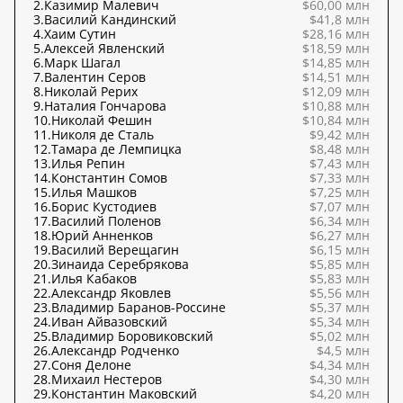
2.
Казимир Малевич
$60,00 млн
3.
Василий Кандинский
$41,8 млн
4.
Хаим Сутин
$28,16 млн
5.
Алексей Явленский
$18,59 млн
6.
Марк Шагал
$14,85 млн
7.
Валентин Серов
$14,51 млн
8.
Николай Рерих
$12,09 млн
9.
Наталия Гончарова
$10,88 млн
10.
Николай Фешин
$10,84 млн
11.
Николя де Сталь
$9,42 млн
12.
Тамара де Лемпицка
$8,48 млн
13.
Илья Репин
$7,43 млн
14.
Константин Сомов
$7,33 млн
15.
Илья Машков
$7,25 млн
16.
Борис Кустодиев
$7,07 млн
17.
Василий Поленов
$6,34 млн
18.
Юрий Анненков
$6,27 млн
19.
Василий Верещагин
$6,15 млн
20.
Зинаида Серебрякова
$5,85 млн
21.
Илья Кабаков
$5,83 млн
22.
Александр Яковлев
$5,56 млн
23.
Владимир Баранов-Россине
$5,37 млн
24.
Иван Айвазовский
$5,34 млн
25.
Владимир Боровиковский
$5,02 млн
26.
Александр Родченко
$4,5 млн
27.
Соня Делоне
$4,34 млн
28.
Михаил Нестеров
$4,30 млн
29.
Константин Маковский
$4,20 млн