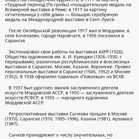
«Трудный переход (По грибы) «поощрительную медаль на
Всемирной выставке в Риме; в 1917 за картину
«Учительница у себя дома» — большую серебряную
медаль на Международной выставке в Сент-Луисе.
После Октябрьской революции 1917 жил в Мордовии, в
селе Кочелаево, городе Наровчате, в 1956 поселился в
Саранске.
Экспонировал свои работы на выставках АХРР (1926),
Общества художников им. А. И. Куинджи (1926–1930, с
перерывами), различных республиканских и всесоюзных
выставках в Саранске, Москве, Казани, Воронеже. Провел
персональные выставки в Саранске (1945, 1952) и Москве
(1952). В 1938 оформлял павильон «Поволжье» на ВСХВ.
В 1937 был удостоен звания заслуженного деятеля
искусств Мордовской АССР, в 1950 — заслуженного деятеля
искусств РСФСР, в 1955 — народного художника
Мордовской АССР.
Ретроспективные выставки Сычкова прошли в Москве
(1970), Саранске (1970, 1995–1996), Казани (1981), Арзамасе
(1987).
Сычков принадлежит к числу значительных, но