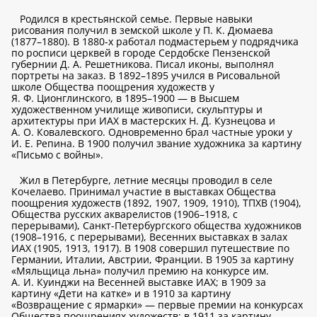
Родился в крестьянской семье. Первые навыки
рисования получил в земской школе у П. К. Дюмаева
(1877–1880). В 1880-х работал подмастерьем у подрядчика
по росписи церквей в городе Сердобске Пензенской
губернии Д. А. Решетникова. Писал иконы, выполнял
портреты на заказ. В 1892–1895 учился в Рисовальной
школе Общества поощрения художеств у
Я. Ф. Ционглинского, в 1895–1900 — в Высшем
художественном училище живописи, скульптуры и
архитектуры при ИАХ в мастерских Н. Д. Кузнецова и
А. О. Ковалевского. Одновременно брал частные уроки у
И. Е. Репина. В 1900 получил звание художника за картину
«Письмо с войны».
Жил в Петербурге, летние месяцы проводил в селе
Кочелаево. Принимал участие в выставках Общества
поощрения художеств (1892, 1907, 1909, 1910), ТПХВ (1904),
Общества русских акварелистов (1906–1918, с
перерывами), Санкт-Петербургского общества художников
(1908–1916, с перерывами), Весенних выставках в залах
ИАХ (1905, 1913, 1917). В 1908 совершил путешествие по
Германии, Италии, Австрии, Франции. В 1905 за картину
«Мяльщица льна» получил премию на конкурсе им.
А. И. Куинджи на Весенней выставке ИАХ; в 1909 за
картину «Дети на катке» и в 1910 за картину
«Возвращение с ярмарки» — первые премии на конкурсах
Общества поощрениях художеств; в 1911 за картину