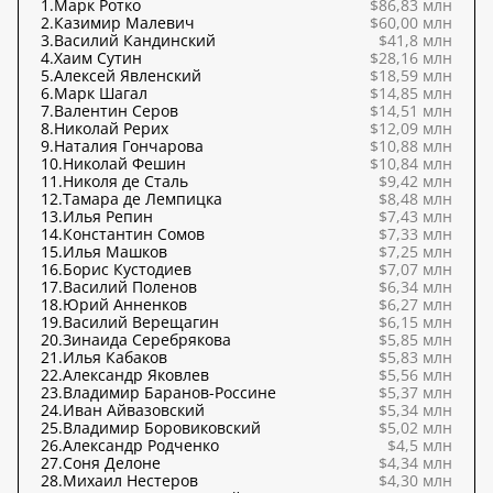
1.
Марк Ротко
$86,83 млн
2.
Казимир Малевич
$60,00 млн
3.
Василий Кандинский
$41,8 млн
4.
Хаим Сутин
$28,16 млн
5.
Алексей Явленский
$18,59 млн
6.
Марк Шагал
$14,85 млн
7.
Валентин Серов
$14,51 млн
8.
Николай Рерих
$12,09 млн
9.
Наталия Гончарова
$10,88 млн
10.
Николай Фешин
$10,84 млн
11.
Николя де Сталь
$9,42 млн
12.
Тамара де Лемпицка
$8,48 млн
13.
Илья Репин
$7,43 млн
14.
Константин Сомов
$7,33 млн
15.
Илья Машков
$7,25 млн
16.
Борис Кустодиев
$7,07 млн
17.
Василий Поленов
$6,34 млн
18.
Юрий Анненков
$6,27 млн
19.
Василий Верещагин
$6,15 млн
20.
Зинаида Серебрякова
$5,85 млн
21.
Илья Кабаков
$5,83 млн
22.
Александр Яковлев
$5,56 млн
23.
Владимир Баранов-Россине
$5,37 млн
24.
Иван Айвазовский
$5,34 млн
25.
Владимир Боровиковский
$5,02 млн
26.
Александр Родченко
$4,5 млн
27.
Соня Делоне
$4,34 млн
28.
Михаил Нестеров
$4,30 млн