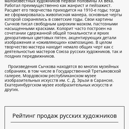
малоизвестных художников первой половины XX века.
Работал преимущественно как жанрист и пейзажист.
Расцвет его творчества приходится на 1910-е годы; тогда
же сформировалась живописная манера, основные черты
которой сохранялись в советские годы. Свои картины
Сычков писал свободным широким мазком, пастозными
насыщенными красками. Колорит часто построен на
сочетании сдержанной общей тональности и ярких
декоративных цветовых пятен, акцентирующих детали
изображения и «оживляющих» композицию. В целом
творчество мастера находит немало общих черт как с
деятельностью мастеров Союза русских художников, так и
поздних передвижников.
Произведения Сычкова находятся во многих музейных
собраниях, в том числе в Государственной Третьяковской
галерее, Мордовском республиканском музее
изобразительных искусств им. С. Д. Эрьзи в Саранске,
Екатеринбургском музее изобразительных искусств и
других.
Рейтинг продаж русских художников