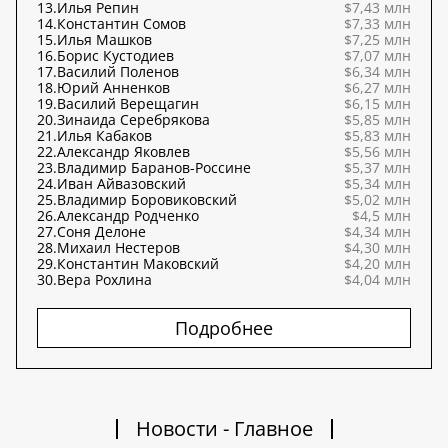
13.
Илья Репин
$7,43 млн
14.
Константин Сомов
$7,33 млн
15.
Илья Машков
$7,25 млн
16.
Борис Кустодиев
$7,07 млн
17.
Василий Поленов
$6,34 млн
18.
Юрий Анненков
$6,27 млн
19.
Василий Верещагин
$6,15 млн
20.
Зинаида Серебрякова
$5,85 млн
21.
Илья Кабаков
$5,83 млн
22.
Александр Яковлев
$5,56 млн
23.
Владимир Баранов-Россине
$5,37 млн
24.
Иван Айвазовский
$5,34 млн
25.
Владимир Боровиковский
$5,02 млн
26.
Александр Родченко
$4,5 млн
27.
Соня Делоне
$4,34 млн
28.
Михаил Нестеров
$4,30 млн
29.
Константин Маковский
$4,20 млн
30.
Вера Рохлина
$4,04 млн
Подробнее
Новости - Главное