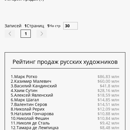
Записей
1
Страниц
1
На стр
1
Рейтинг продаж русских художников
1.
Марк Ротко
$86,83 млн
2.
Казимир Малевич
$60,00 млн
3.
Василий Кандинский
$41,8 млн
4.
Хаим Сутин
$28,16 млн
5.
Алексей Явленский
$18,59 млн
6.
Марк Шагал
$14,85 млн
7.
Валентин Серов
$14,51 млн
8.
Николай Рерих
$12,09 млн
9.
Наталия Гончарова
$10,88 млн
10.
Николай Фешин
$10,84 млн
11.
Николя де Сталь
$9,42 млн
12.
Тамара де Лемпицка
$8,48 млн