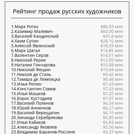
Рейтинг продаж русских художников
1.
Марк Ротко
$86,83 млн
2.
Казимир Малевич
$60,00 млн
3.
Василий Кандинский
$41,8 млн
4.
Хаим Сутин
$28,16 млн
5.
Алексей Явленский
$18,59 млн
6.
Марк Шагал
$14,85 млн
7.
Валентин Серов
$14,51 млн
8.
Николай Рерих
$12,09 млн
9.
Наталия Гончарова
$10,88 млн
10.
Николай Фешин
$10,84 млн
11.
Николя де Сталь
$9,42 млн
12.
Тамара де Лемпицка
$8,48 млн
13.
Илья Репин
$7,43 млн
14.
Константин Сомов
$7,33 млн
15.
Илья Машков
$7,25 млн
16.
Борис Кустодиев
$7,07 млн
17.
Василий Поленов
$6,34 млн
18.
Юрий Анненков
$6,27 млн
19.
Василий Верещагин
$6,15 млн
20.
Зинаида Серебрякова
$5,85 млн
21.
Илья Кабаков
$5,83 млн
22.
Александр Яковлев
$5,56 млн
23.
Владимир Баранов-Россине
$5,37 млн