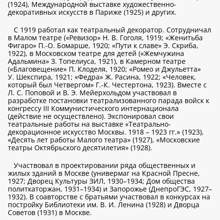
(1924), Международной выставке художественно-
декоративных искусств в Париже (1925) и других.
С 1919 работал как театральный декоратор. Сотрудничал
в Малом театре («Ревизор» Н. В. Гоголя, 1919; «Женитьба
Фигаро» П.-О. Бомарше, 1920; «Пути к славе» Э. Скриба,
1922), в Московском театре для детей («Жемчужина
Адальмина» З. Топелиуса, 1921), в Камерном театре
(«Благовещение» П. Клоделя, 1920; «Ромео и Джульетта»
У. Шекспира, 1921; «Федра» Ж. Расина, 1922; «Человек,
который был Четвергом» Г.-К. Честертона, 1923). Вместе с
Л. С. Поповой и В. Э. Мейерхольдом участвовал в
разработке постановки театрализованного парада войск к
конгрессу III Коммунистического интернационала
(действие не осуществлено). Экспонировал свои
театральные работы на выставке «Театрально-
декорационное искусство Москвы. 1918 – 1923 гг.» (1923),
«Десять лет работы Малого театра» (1927), «Московские
театры Октябрьского десятилетия» (1928).
Участвовал в проектировании ряда общественных и
жилых зданий в Москве (универмаг на Красной Пресне,
1927; Дворец Культуры ЗИЛ, 1930–1934; Дом общества
политкаторжан, 1931–1934) и Запорожье (ДнепроГЭС, 1927–
1932). В соавторстве с братьями участвовал в конкурсах на
постройку Библиотеки им. В. И. Ленина (1928) и Дворца
Советов (1931) в Москве.