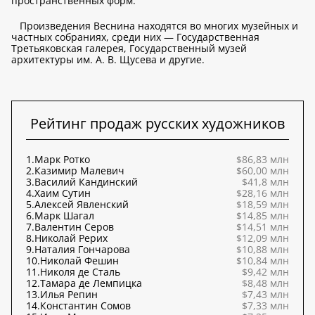
пространственных форм.
Произведения Веснина находятся во многих музейных и
частных собраниях, среди них — Государственная
Третьяковская галерея, Государственный музей
архитектуры им. А. В. Щусева и другие.
Рейтинг продаж русских художников
1.
Марк Ротко
$86,83 млн
2.
Казимир Малевич
$60,00 млн
3.
Василий Кандинский
$41,8 млн
4.
Хаим Сутин
$28,16 млн
5.
Алексей Явленский
$18,59 млн
6.
Марк Шагал
$14,85 млн
7.
Валентин Серов
$14,51 млн
8.
Николай Рерих
$12,09 млн
9.
Наталия Гончарова
$10,88 млн
10.
Николай Фешин
$10,84 млн
11.
Николя де Сталь
$9,42 млн
12.
Тамара де Лемпицка
$8,48 млн
13.
Илья Репин
$7,43 млн
14.
Константин Сомов
$7,33 млн