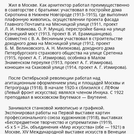
Жил в Москве. Как архитектор работал преимущественно
в соавторстве с братьями: участвовал в постройке дома
Сироткина в Нижнем Новгороде (1913–1915), где выполнил
плафонную живопись, осуществлении проекта фасада
Главного Почтамта на Мясницкой улице (1911, проект
Л. И. Новикова, О. Р. Мунца), перестройке банка на улице
Кузнецкий мост (1913, проект В. И. Ерамишанцева).
Совместно с В. А. Весниным участвовал в строительстве
доходного дома на Мясницкой улице (1912, проект
Б. М. Великовского, А. Н. Милюкова), доходного дома
Петербургского страхового общества на улице Сретенка
(1915, проект А. Г. Измирова), особняка в Малом
Знаменском переулке (1913, проект А. Г. Измирова),
конюшен на Скаковой улице (1914, проект А. Г. Измирова).
После Октябрьской революции работал над
агитационным оформлением улиц и площадей Москвы и
Петрограда (1918). В начале 1920-х сблизился с ЛЕФом
(Левый фронт искусства); являлся членом Инхука. С 1922
преподавал в московском Вхутемасе — Вхутеине.
Занимался станковой живописью и графикой.
Экспонировал работы на Первой выставке картин
профессионального союза художников (1918), выставках
«Беспредметное творчество и супрематизм» (1919),
«5 х 5 = 25», объединения «Мир искусства» (обе — 1921) в
Москве, XIV Международной выставке искусств в Венеции