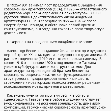
В 1925–1931 занимал пост председателя Объединения
современных архитекторов (ОСА), с 1925 — ответственного
редактора журнала «Современная архитектура». В 1939
удостоен звания действительного члена Академии
архитектуры СССР. В середине 1930-х — 1940-х после
смерти брата Леонида, в обстановке резкой критики
конструктивизма, вынужденно сократил свою творческую
деятельность.
Похоронен на Новодевичьем кладбище в Москве.
Александр Веснин – выдающийся архитектор и художник
первой трети ХХ века, один из лидеров конструктивизма. В
раннем творчестве (1910-е) тяготел к неоклассицизму. В
конце 1910-х — начале 1920-х под влиянием Татлина
увлекся кубофутуризмом и конструктивизмом. Для
архитектурных произведений братьев Весниных
характерны рационализм, четкая функциональная
структурность, чуждая декоративных излишеств,
стремление к новаторским технологическим решениям —
использованию новых приемов и материалов.
Как экспериментатор проявил себя и в области
сценографии. Театральные работы художника отличает
эмоциональность, изысканная зрелищность, динамизм
композиций, гармоническая соразмерность архитектурно-