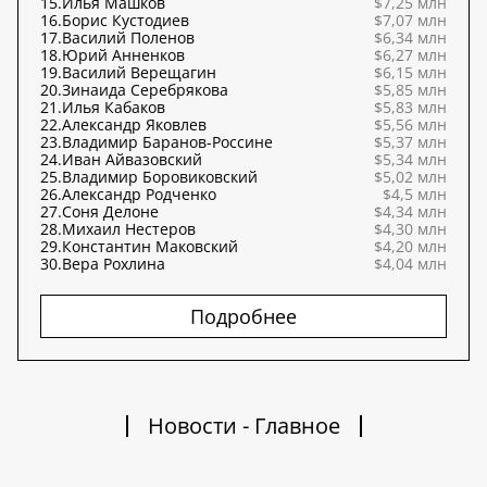
15.
Илья Машков
$7,25 млн
16.
Борис Кустодиев
$7,07 млн
17.
Василий Поленов
$6,34 млн
18.
Юрий Анненков
$6,27 млн
19.
Василий Верещагин
$6,15 млн
20.
Зинаида Серебрякова
$5,85 млн
21.
Илья Кабаков
$5,83 млн
22.
Александр Яковлев
$5,56 млн
23.
Владимир Баранов-Россине
$5,37 млн
24.
Иван Айвазовский
$5,34 млн
25.
Владимир Боровиковский
$5,02 млн
26.
Александр Родченко
$4,5 млн
27.
Соня Делоне
$4,34 млн
28.
Михаил Нестеров
$4,30 млн
29.
Константин Маковский
$4,20 млн
30.
Вера Рохлина
$4,04 млн
Подробнее
Новости - Главное