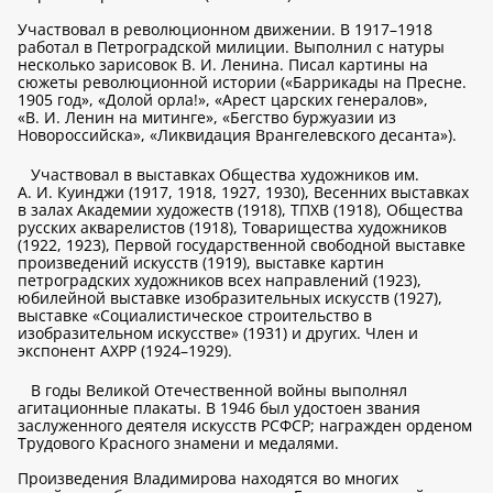
Участвовал в революционном движении. В 1917–1918
работал в Петроградской милиции. Выполнил с натуры
несколько зарисовок В. И. Ленина. Писал картины на
сюжеты революционной истории («Баррикады на Пресне.
1905 год», «Долой орла!», «Арест царских генералов»,
«В. И. Ленин на митинге», «Бегство буржуазии из
Новороссийска», «Ликвидация Врангелевского десанта»).
Участвовал в выставках Общества художников им.
А. И. Куинджи (1917, 1918, 1927, 1930), Весенних выставках
в залах Академии художеств (1918), ТПХВ (1918), Общества
русских акварелистов (1918), Товарищества художников
(1922, 1923), Первой государственной свободной выставке
произведений искусств (1919), выставке картин
петроградских художников всех направлений (1923),
юбилейной выставке изобразительных искусств (1927),
выставке «Социалистическое строительство в
изобразительном искусстве» (1931) и других. Член и
экспонент АХРР (1924–1929).
В годы Великой Отечественной войны выполнял
агитационные плакаты. В 1946 был удостоен звания
заслуженного деятеля искусств РСФСР; награжден орденом
Трудового Красного знамени и медалями.
Произведения Владимирова находятся во многих