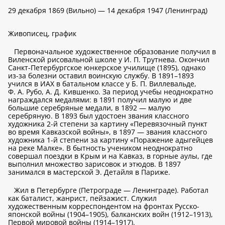
29 декабря 1869 (Вильно) — 14 декабря 1947 (Ленинград)
Живописец, график
Первоначальное художественное образование получил в
Виленской рисовальной школе у И. П. Трутнева. Окончил
Санкт-Петербургское юнкерское училище (1895), однако
из-за болезни оставил воинскую службу. В 1891–1893
учился в ИАХ в батальном классе у Б. П. Виллевальде,
Ф. А. Рубо, А. Д. Кившенко. За период учебы неоднократно
награждался медалями: в 1891 получил малую и две
большие серебряные медали, в 1892 — малую
серебряную. В 1893 был удостоен звания классного
художника 2-й степени за картину «Перевязочный пункт
во время Кавказской войны», в 1897 — звания классного
художника 1-й степени за картину «Поражение адыгейцев
на реке Малке». В бытность учеником неоднократно
совершал поездки в Крым и на Кавказ, в горные аулы, где
выполнил множество зарисовок и этюдов. В 1897
занимался в мастерской Э. Детайля в Париже.
Жил в Петербурге (Петрограде — Ленинграде). Работал
как баталист, жанрист, пейзажист. Служил
художественным корреспондентом на фронтах Русско-
японской войны (1904–1905), балканских войн (1912–1913),
Первой мировой войны (1914–1917).