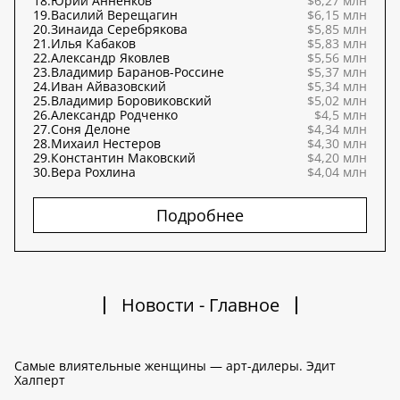
18.
Юрий Анненков
$6,27 млн
19.
Василий Верещагин
$6,15 млн
20.
Зинаида Серебрякова
$5,85 млн
21.
Илья Кабаков
$5,83 млн
22.
Александр Яковлев
$5,56 млн
23.
Владимир Баранов-Россине
$5,37 млн
24.
Иван Айвазовский
$5,34 млн
25.
Владимир Боровиковский
$5,02 млн
26.
Александр Родченко
$4,5 млн
27.
Соня Делоне
$4,34 млн
28.
Михаил Нестеров
$4,30 млн
29.
Константин Маковский
$4,20 млн
30.
Вера Рохлина
$4,04 млн
Подробнее
Новости - Главное
Самые влиятельные женщины — арт-дилеры. Эдит
Халперт