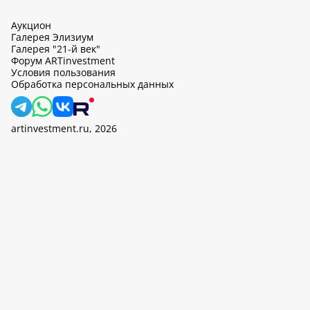
Аукцион
Галерея Элизиум
Галерея "21-й век"
Форум ARTinvestment
Условия пользования
Обработка персональных данных
artinvestment.ru, 2026
На этом сайте используются cookie, может вестись сбор данных
об IP-адресах и местоположении пользователей. Продолжив
работу с этим сайтом, вы подтверждаете свое согласие на
обработку персональных данных в соответствии с законом N
152-ФЗ «О персональных данных» и
«Политикой ООО «АртИн»