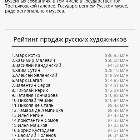
музейных собраниях, в том числе в Государственной
Третьяковской галерее, Государственном Русском музее,
ряде региональных музеев.
Рейтинг продаж русских художников
1.
Марк Ротко
$86,83 млн
2.
Казимир Малевич
$60,00 млн
3.
Василий Кандинский
$41,8 млн
4.
Хаим Сутин
$28,16 млн
5.
Алексей Явленский
$18,59 млн
6.
Марк Шагал
$14,85 млн
7.
Валентин Серов
$14,51 млн
8.
Николай Рерих
$12,09 млн
9.
Наталия Гончарова
$10,88 млн
10.
Николай Фешин
$10,84 млн
11.
Николя де Сталь
$9,42 млн
12.
Тамара де Лемпицка
$8,48 млн
13.
Илья Репин
$7,43 млн
14.
Константин Сомов
$7,33 млн
15.
Илья Машков
$7,25 млн
16.
Борис Кустодиев
$7,07 млн
17.
Василий Поленов
$6,34 млн