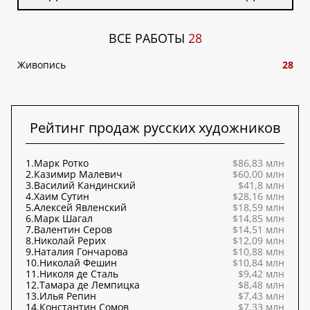
ВСЕ РАБОТЫ
28
Живопись
28
Рейтинг продаж русских художников
1.
Марк Ротко
$86,83 млн
2.
Казимир Малевич
$60,00 млн
3.
Василий Кандинский
$41,8 млн
4.
Хаим Сутин
$28,16 млн
5.
Алексей Явленский
$18,59 млн
6.
Марк Шагал
$14,85 млн
7.
Валентин Серов
$14,51 млн
8.
Николай Рерих
$12,09 млн
9.
Наталия Гончарова
$10,88 млн
10.
Николай Фешин
$10,84 млн
11.
Николя де Сталь
$9,42 млн
12.
Тамара де Лемпицка
$8,48 млн
13.
Илья Репин
$7,43 млн
14.
Константин Сомов
$7,33 млн