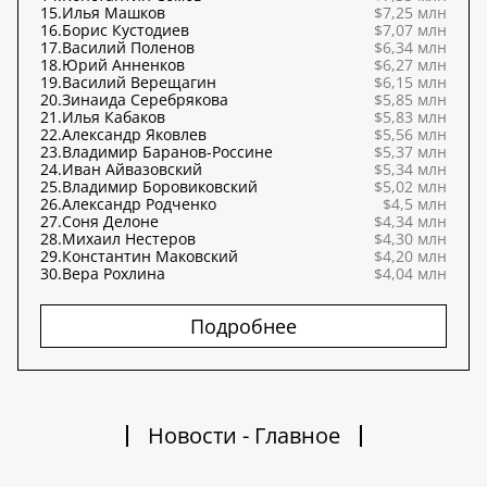
15.
Илья Машков
$7,25 млн
16.
Борис Кустодиев
$7,07 млн
17.
Василий Поленов
$6,34 млн
18.
Юрий Анненков
$6,27 млн
19.
Василий Верещагин
$6,15 млн
20.
Зинаида Серебрякова
$5,85 млн
21.
Илья Кабаков
$5,83 млн
22.
Александр Яковлев
$5,56 млн
23.
Владимир Баранов-Россине
$5,37 млн
24.
Иван Айвазовский
$5,34 млн
25.
Владимир Боровиковский
$5,02 млн
26.
Александр Родченко
$4,5 млн
27.
Соня Делоне
$4,34 млн
28.
Михаил Нестеров
$4,30 млн
29.
Константин Маковский
$4,20 млн
30.
Вера Рохлина
$4,04 млн
Подробнее
Новости - Главное