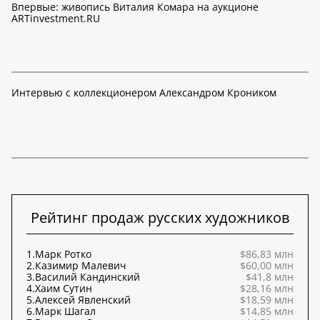
Впервые: живопись Виталия Комара на аукционе
ARTinvestment.RU
Интервью с коллекционером Александром Кроником
Рейтинг продаж русских художников
1.
Марк Ротко
$86,83 млн
2.
Казимир Малевич
$60,00 млн
3.
Василий Кандинский
$41,8 млн
4.
Хаим Сутин
$28,16 млн
5.
Алексей Явленский
$18,59 млн
6.
Марк Шагал
$14,85 млн