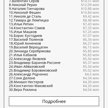
7.
Валентин Серов
$14,51 млн
8.
Николай Рерих
$12,09 млн
9.
Наталия Гончарова
$10,88 млн
10.
Николай Фешин
$10,84 млн
11.
Николя де Сталь
$9,42 млн
12.
Тамара де Лемпицка
$8,48 млн
13.
Илья Репин
$7,43 млн
14.
Константин Сомов
$7,33 млн
15.
Илья Машков
$7,25 млн
16.
Борис Кустодиев
$7,07 млн
17.
Василий Поленов
$6,34 млн
18.
Юрий Анненков
$6,27 млн
19.
Василий Верещагин
$6,15 млн
20.
Зинаида Серебрякова
$5,85 млн
21.
Илья Кабаков
$5,83 млн
22.
Александр Яковлев
$5,56 млн
23.
Владимир Баранов-Россине
$5,37 млн
24.
Иван Айвазовский
$5,34 млн
25.
Владимир Боровиковский
$5,02 млн
26.
Александр Родченко
$4,5 млн
27.
Соня Делоне
$4,34 млн
28.
Михаил Нестеров
$4,30 млн
29.
Константин Маковский
$4,20 млн
30.
Вера Рохлина
$4,04 млн
Подробнее