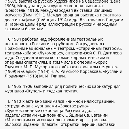
(1907), выставка русских художников на Сецессионе (Вена,
1908), Международная художественная выставка
(Брюссель, 1910), Международная выставка изящных
искусств (Рим, 1911), Международная выставка печатного
дела и графики (Лейпциг, 1914) и др. Выставлял в Лондоне
и Париже целый ряд иллюстраций к русским народным
сказкам и былинам.
С 1904 работал над оформлением театральных
постановок в России и за рубежом. Сотрудничал с
Пражским национальным театром, «Старинным театром»,
театром-кабаре «Лукоморье», антрепризой С. П. Дягилева
и др. Создавал эскизы костюмов к драматическим и
оперным спектаклям, в том числе к операм «Борис
Годунов» М. П. Мусоргского, «Сказка о золотом петушке»
(1909) и «Садко» (1914) Н. А. Римского-Корсакова, «Руслан и
Людмила» (1913) М. И. Глинки.
В 1905–1906 выполнил ряд политических карикатур для
журналов «Жупел» и «Адская почта».
В 1910-х активно занимался книжной иллюстрацией,
сотрудничал с журналами «Золотое руно»,
«Художественные сокровища России» и др., с
издательствами «Шиповник», Общины Св. Евгении,
«Московским книгоиздательством» и др. — рисовал
обложки изданий, плакаты, открытки, афиши, заставки.