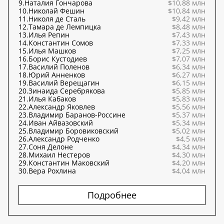
9.
Наталия Гончарова
$10,88 млн
10.
Николай Фешин
$10,84 млн
11.
Николя де Сталь
$9,42 млн
12.
Тамара де Лемпицка
$8,48 млн
13.
Илья Репин
$7,43 млн
14.
Константин Сомов
$7,33 млн
15.
Илья Машков
$7,25 млн
16.
Борис Кустодиев
$7,07 млн
17.
Василий Поленов
$6,34 млн
18.
Юрий Анненков
$6,27 млн
19.
Василий Верещагин
$6,15 млн
20.
Зинаида Серебрякова
$5,85 млн
21.
Илья Кабаков
$5,83 млн
22.
Александр Яковлев
$5,56 млн
23.
Владимир Баранов-Россине
$5,37 млн
24.
Иван Айвазовский
$5,34 млн
25.
Владимир Боровиковский
$5,02 млн
26.
Александр Родченко
$4,5 млн
27.
Соня Делоне
$4,34 млн
28.
Михаил Нестеров
$4,30 млн
29.
Константин Маковский
$4,20 млн
30.
Вера Рохлина
$4,04 млн
Подробнее