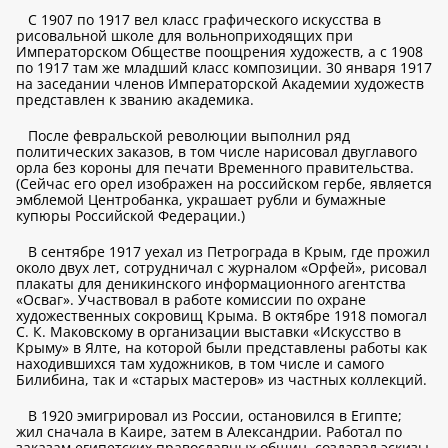
С 1907 по 1917 вел класс графического искусства в
рисовальной школе для вольноприходящих при
Императорском Обществе поощрения художеств, а с 1908
по 1917 там же младший класс композиции. 30 января 1917
на заседании членов Императорской Академии художеств
представлен к званию академика.
После февральской революции выполнил ряд
политических заказов, в том числе нарисовал двуглавого
орла без короны для печати Временного правительства.
(Сейчас его орел изображен на российском гербе, является
эмблемой Центробанка, украшает рубли и бумажные
купюры Российской Федерации.)
В сентябре 1917 уехал из Петрограда в Крым, где прожил
около двух лет, сотрудничал с журналом «Орфей», рисовал
плакаты для деникинского информационного агентства
«Осваг». Участвовал в работе комиссии по охране
художественных сокровищ Крыма. В октябре 1918 помогал
С. К. Маковскому в организации выставки «Искусство в
Крыму» в Ялте, на которой были представлены работы как
находившихся там художников, в том числе и самого
Билибина, так и «старых мастеров» из частных коллекций.
В 1920 эмигрировал из России, остановился в Египте;
жил сначала в Каире, затем в Александрии. Работал по
заказам египетских православных общин, создавал эскизы