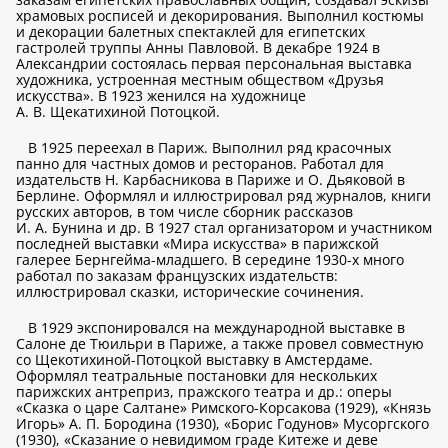
храмовых росписей и декорирования. Выполнил костюмы
и декорации балетных спектаклей для египетских
гастролей труппы Анны Павловой. В декабре 1924 в
Александрии состоялась первая персональная выставка
художника, устроенная местным обществом «Друзья
искусства». В 1923 женился на художнице
А. В. Щекатихиной Потоцкой.
В 1925 переехал в Париж. Выполнил ряд красочных
панно для частных домов и ресторанов. Работал для
издательств Н. Карбасникова в Париже и О. Дьяковой в
Берлине. Оформлял и иллюстрировал ряд журналов, книги
русских авторов, в том числе сборник рассказов
И. А. Бунина и др. В 1927 стал организатором и участником
последней выставки «Мира искусства» в парижской
галерее Бернгейма-младшего. В середине 1930-х много
работал по заказам французских издательств:
иллюстрировал сказки, исторические сочинения.
В 1929 экспонировался на международной выставке в
Салоне де Тюильри в Париже, а также провел совместную
со Щекотихиной-Потоцкой выставку в Амстердаме.
Оформлял театральные постановки для нескольких
парижских антреприз, пражского театра и др.: оперы
«Сказка о царе Салтане» Римского-Корсакова (1929), «Князь
Игорь» А. П. Бородина (1930), «Борис Годунов» Мусоргского
(1930), «Сказание о невидимом граде Китеже и деве