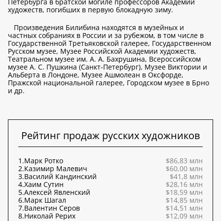
Петербурга в братской могиле профессоров Академии
художеств, погибших в первую блокадную зиму.
Произведения Билибина находятся в музейных и
частных собраниях в России и за рубежом, в том числе в
Государственной Третьяковской галерее, Государственном
Русском музее, Музее Российской Академии художеств,
Театральном музее им. А. А. Бахрушина, Всероссийском
музее А. С. Пушкина (Санкт-Петербург), Музее Виктории и
Альберта в Лондоне, Музее Ашмолеан в Оксфорде,
Пражской национальной галерее, Городском музее в Брно
и др.
Рейтинг продаж русских художников
1.
Марк Ротко
$86,83 млн
2.
Казимир Малевич
$60,00 млн
3.
Василий Кандинский
$41,8 млн
4.
Хаим Сутин
$28,16 млн
5.
Алексей Явленский
$18,59 млн
6.
Марк Шагал
$14,85 млн
7.
Валентин Серов
$14,51 млн
8.
Николай Рерих
$12,09 млн