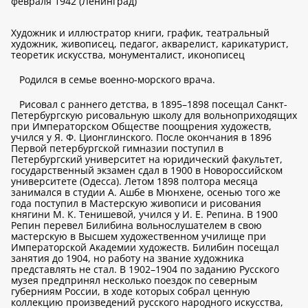
февраля 1942 (Ленинград)
Художник и иллюстратор книги, график, театральный
художник, живописец, педагог, акварелист, карикатурист,
теоретик искусства, монументалист, иконописец
Родился в семье военно-морского врача.
Рисовал с раннего детства, в 1895–1898 посещал Санкт-
Петербургскую рисовальную школу для вольноприходящих
при Императорском Обществе поощрения художеств,
учился у Я. Ф. Ционглинского. После окончания в 1896
Первой петербургской гимназии поступил в
Петербургский университет на юридический факультет,
государственный экзамен сдал в 1900 в Новороссийском
университете (Одесса). Летом 1898 полтора месяца
занимался в студии А. Ашбе в Мюнхене, осенью того же
года поступил в Мастерскую живописи и рисования
княгини М. К. Тенишевой, учился у И. Е. Репина. В 1900
Репин перевел Билибина вольнослушателем в свою
мастерскую в Высшем художественном училище при
Императорской Академии художеств. Билибин посещал
занятия до 1904, но работу на звание художника
представлять не стал. В 1902–1904 по заданию Русского
музея предпринял несколько поездок по северным
губерниям России, в ходе которых собрал ценную
коллекцию произведений русского народного искусства,