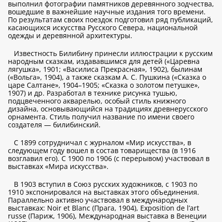
выполнил фотографии памятников деревянного зодчества,
вошедшие в важнейшие научные издания того времени.
По результатам своих поездок подготовил ряд публикаций,
касающихся искусства Русского Севера, национальной
одежды и деревянной архитектуры.
Известность Билибину принесли иллюстрации к русским
народным сказкам, издававшимся для детей («Царевна
лягушка», 1901; «Василиса Прекрасная», 1902), былинам
(«Вольга», 1904), а также сказкам А. С. Пушкина («Сказка о
царе Салтане», 1904–1905; «Сказка о золотом петушке»,
1907) и др. Разработал в технике рисунка тушью,
подцвеченного акварелью, особый стиль книжного
дизайна, основывающийся на традициях древнерусского
орнамента. Стиль получил название по имени своего
создателя — билибинский.
С 1899 сотрудничал с журналом «Мир искусства», в
следующем году вошел в состав товарищества (в 1916
возглавил его). С 1900 по 1906 (с перерывом) участвовал в
выставках «Мира искусства».
В 1903 вступил в Союз русских художников, с 1903 по
1910 экспонировался на выставках этого объединения.
Параллельно активно участвовал в международных
выставках: Noir et Blanc (Прага, 1904), Exposition de l’art
russe (Париж, 1906), Международная выставка в Венеции