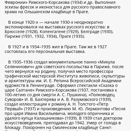
Февронии» Римского-Корсакова (1934) и др. Выполнил
эскизы фресок и иконостаса для русского православного
храма на Ольшанском кладбище в Праге.
В конце 1920-х — начале 1930-х неоднократно
экспонировался на выставках русского искусства: в
Брюсселе (1928), Копенгагене (1929), Белграде (1930),
Париже (1931, 1932, 1934), Праге (1935).
В 1927 и в 1934–1935 жил в Праге. Там же в 1927
состоялась его персональная выставка.
В 1935–1936 создал монументальное панно «Микула
Селянинович» для советского посольства в Париже, после
чего вернулся на родину, получил место профессора
графической мастерской Института живописи, скульптуры
и архитектуры им. И. Е. Репина Всероссийской Академии
художеств в Ленинграде. Оформил спектакли «Сказка о
царе Салтане» Римского-Корсакова (1937, постановка к
100-летию со дня смерти А. С. Пушкина), «Полководец
Суворов» И. В. Бахтерева и А. В. Разумовского (1939),
создал иллюстрации к роману А. Н. Толстого «Петр
Первый» (1937) и произведению М. Ю. Лермонтова «Песня
про царя Ивана Васильевича, молодого опричника и
удалого купца Калашникова» (1939). В 1939 стал доктором
искусствоведения, преподавал до 1942. Умер от голода в
блокаду. Похоронен на Смоленском кладбище Санкт-