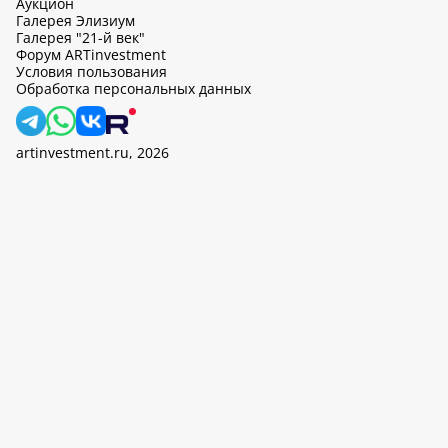
Аукцион
Галерея Элизиум
Галерея "21-й век"
Форум ARTinvestment
Условия пользования
Обработка персональных данных
artinvestment.ru, 2026
На этом сайте используются cookie, может вестись сбор данных
об IP-адресах и местоположении пользователей. Продолжив
работу с этим сайтом, вы подтверждаете свое согласие на
обработку персональных данных в соответствии с законом N
152-ФЗ «О персональных данных» и
«Политикой ООО «АртИн»
в отношении обработки персональных данных».