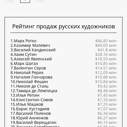
Рейтинг продаж русских художников
1.
Марк Ротко
$86,83 млн
2.
Казимир Малевич
$60,00 млн
3.
Василий Кандинский
$41,8 млн
4.
Хаим Сутин
$28,16 млн
5.
Алексей Явленский
$18,59 млн
6.
Марк Шагал
$14,85 млн
7.
Валентин Серов
$14,51 млн
8.
Николай Рерих
$12,09 млн
9.
Наталия Гончарова
$10,88 млн
10.
Николай Фешин
$10,84 млн
11.
Николя де Сталь
$9,42 млн
12.
Тамара де Лемпицка
$8,48 млн
13.
Илья Репин
$7,43 млн
14.
Константин Сомов
$7,33 млн
15.
Илья Машков
$7,25 млн
16.
Борис Кустодиев
$7,07 млн
17.
Василий Поленов
$6,34 млн
18.
Юрий Анненков
$6,27 млн
19.
Василий Верещагин
$6,15 млн
20.
Зинаида Серебрякова
$5,85 млн