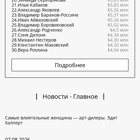
21.
Илья Кабаков
$5,83 млн
22.
Александр Яковлев
$5,56 млн
23.
Владимир Баранов-Россине
$5,37 млн
24.
Иван Айвазовский
$5,34 млн
25.
Владимир Боровиковский
$5,02 млн
26.
Александр Родченко
$4,5 млн
27.
Соня Делоне
$4,34 млн
28.
Михаил Нестеров
$4,30 млн
29.
Константин Маковский
$4,20 млн
30.
Вера Рохлина
$4,04 млн
Подробнее
Новости - Главное
Самые влиятельные женщины — арт-дилеры. Эдит
Халперт
07.08.2026