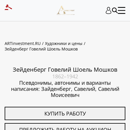
ART INVESTMENT
ARTinvestment.RU
Художники и цены
Зейденберг Говелий Шоель Мошков
Зейденберг Говелий Шоель Мошков
1862–1942
Псевдонимы, автонимы и варианты
написания: Зайденберг, Савелий, Савелий
Моисеевич
КУПИТЬ РАБОТУ
ПРЕДЛОЖИТЬ РАБОТУ НА АУКЦИОН