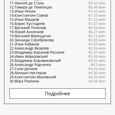
11.
Николя де Сталь
$9,42 млн
12.
Тамара де Лемпицка
$8,48 млн
13.
Илья Репин
$7,43 млн
14.
Константин Сомов
$7,33 млн
15.
Илья Машков
$7,25 млн
16.
Борис Кустодиев
$7,07 млн
17.
Василий Поленов
$6,34 млн
18.
Юрий Анненков
$6,27 млн
19.
Василий Верещагин
$6,15 млн
20.
Зинаида Серебрякова
$5,85 млн
21.
Илья Кабаков
$5,83 млн
22.
Александр Яковлев
$5,56 млн
23.
Владимир Баранов-Россине
$5,37 млн
24.
Иван Айвазовский
$5,34 млн
25.
Владимир Боровиковский
$5,02 млн
26.
Александр Родченко
$4,5 млн
27.
Соня Делоне
$4,34 млн
28.
Михаил Нестеров
$4,30 млн
29.
Константин Маковский
$4,20 млн
30.
Вера Рохлина
$4,04 млн
Подробнее