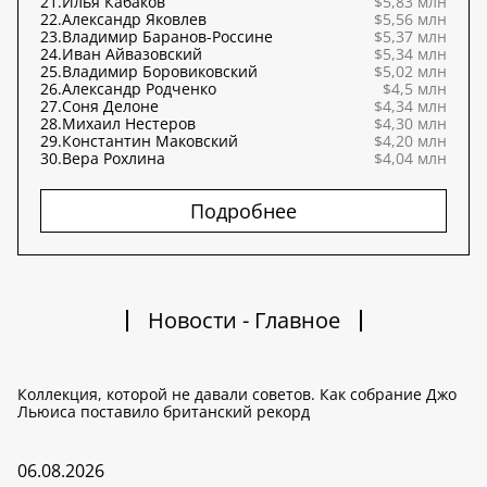
21.
Илья Кабаков
$5,83 млн
22.
Александр Яковлев
$5,56 млн
23.
Владимир Баранов-Россине
$5,37 млн
24.
Иван Айвазовский
$5,34 млн
25.
Владимир Боровиковский
$5,02 млн
26.
Александр Родченко
$4,5 млн
27.
Соня Делоне
$4,34 млн
28.
Михаил Нестеров
$4,30 млн
29.
Константин Маковский
$4,20 млн
30.
Вера Рохлина
$4,04 млн
Подробнее
Новости - Главное
Коллекция, которой не давали советов. Как собрание Джо
Льюиса поставило британский рекорд
06.08.2026