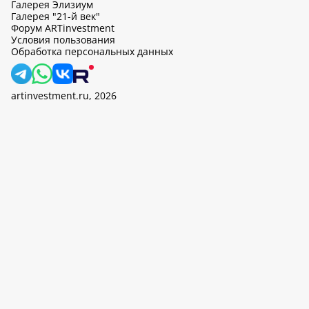
Галерея Элизиум
Галерея "21-й век"
Форум ARTinvestment
Условия пользования
Обработка персональных данных
artinvestment.ru, 2026
На этом сайте используются cookie, может вестись сбор данных
об IP-адресах и местоположении пользователей. Продолжив
работу с этим сайтом, вы подтверждаете свое согласие на
обработку персональных данных в соответствии с законом N
152-ФЗ «О персональных данных» и
«Политикой ООО «АртИн»
в отношении обработки персональных данных».