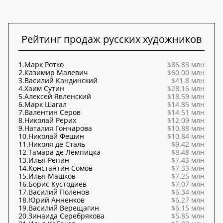
Рейтинг продаж русских художников
1.
Марк Ротко
$86,83 млн
2.
Казимир Малевич
$60,00 млн
3.
Василий Кандинский
$41,8 млн
4.
Хаим Сутин
$28,16 млн
5.
Алексей Явленский
$18,59 млн
6.
Марк Шагал
$14,85 млн
7.
Валентин Серов
$14,51 млн
8.
Николай Рерих
$12,09 млн
9.
Наталия Гончарова
$10,88 млн
10.
Николай Фешин
$10,84 млн
11.
Николя де Сталь
$9,42 млн
12.
Тамара де Лемпицка
$8,48 млн
13.
Илья Репин
$7,43 млн
14.
Константин Сомов
$7,33 млн
15.
Илья Машков
$7,25 млн
16.
Борис Кустодиев
$7,07 млн
17.
Василий Поленов
$6,34 млн
18.
Юрий Анненков
$6,27 млн
19.
Василий Верещагин
$6,15 млн
20.
Зинаида Серебрякова
$5,85 млн