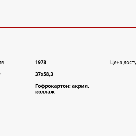
ия
1978
Цена дост
*
37х58,3
Гофрокартон; акрил,
коллаж