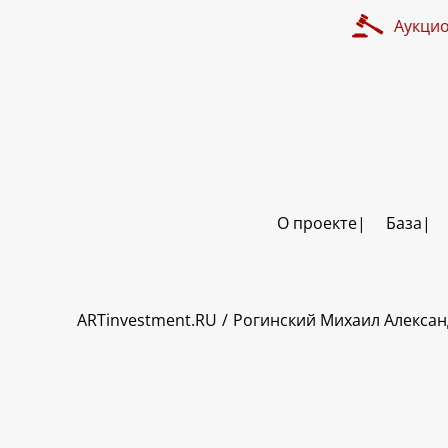
Аукци
О проекте
База
ART INVESTMENT
ARTinvestment.RU
Рогинский Михаил Алекса