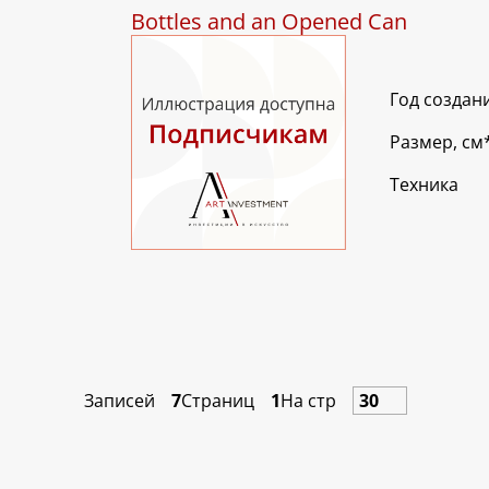
Bottles and an Opened Can
Год создан
Размер, см
Техника
Записей
7
Страниц
1
На стр