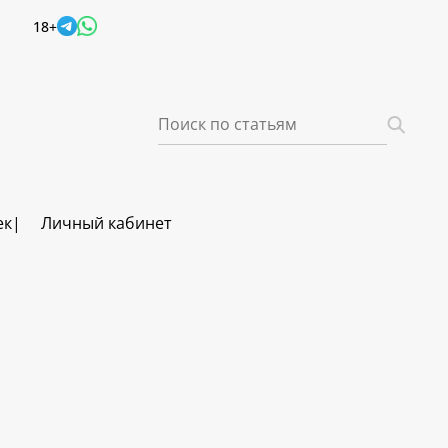
18+
ек
Личный кабинет