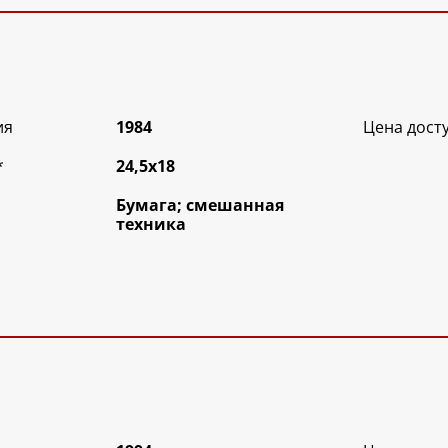
ия
1984
Цена дост
*
24,5х18
Бумага; смешанная
техника