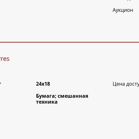
Аукцион
rres
*
24х18
Цена дост
Бумага; смешанная
техника