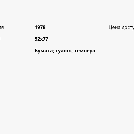
ия
1978
Цена дост
*
52х77
Бумага; гуашь, темпера