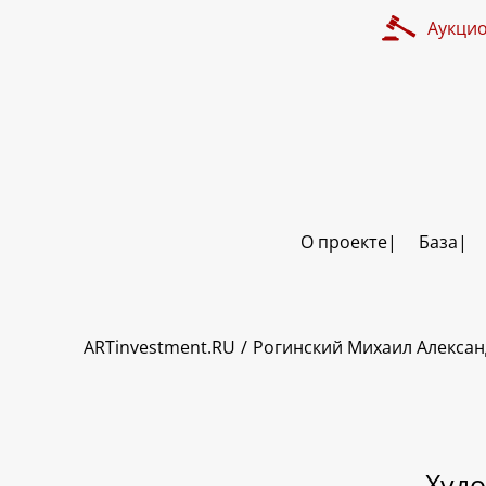
Аукци
О проекте
База
ART INVESTMENT
ARTinvestment.RU
Рогинский Михаил Алекса
Худо