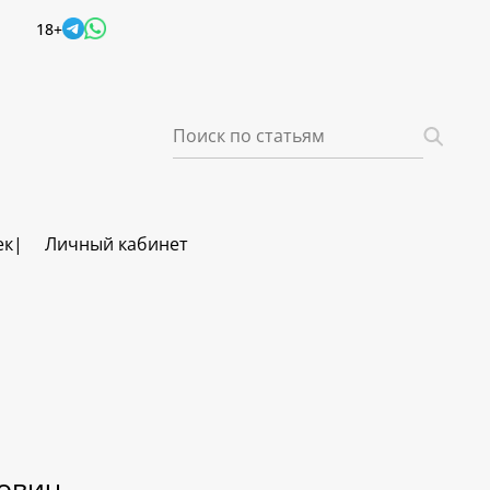
18+
ек
Личный кабинет
ович