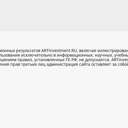
ционных результатов ARTinvestment.RU, включая иллюстриров
ользования исключительно
в информационных, научных, учебны
шением правил, установленных ГК РФ, не допускается. ARTinve
ия прав третьих лиц администрация сайта оставляет за собой 